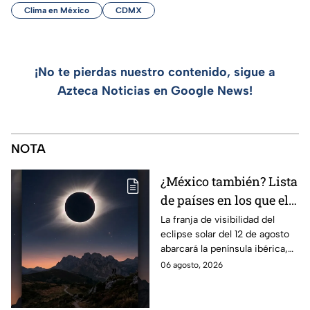
Clima en México
CDMX
¡No te pierdas nuestro contenido, sigue a
Azteca Noticias en Google News!
NOTA
¿México también? Lista
de países en los que el
12 de agosto se verá el
La franja de visibilidad del
eclipse solar del 12 de agosto
eclipse solar total y en
abarcará la península ibérica,
los que será parcial
por lo que solo podrá
06 agosto, 2026
observarse de manera total en
algunas ciudades.