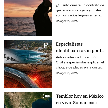
en qué estados se
¿Cuánto cuesta un contrato de
gestación subrogada y cuáles
permite la gestación
son los vacíos legales ante la
subrogada?
falta de una ley federal que
06 agosto, 2026
regule esta práctica en
México?
Especialistas
identifican razón por la
que tiembla tanto en
Autoridades de Protección
Civil y especialistas explican el
Guerrero
choque de placas en la costa
de Guerrero; ¿cuál es el sismo
06 agosto, 2026
más grande sentido en el
estado?
Temblor hoy en México
en vivo: Suman casi