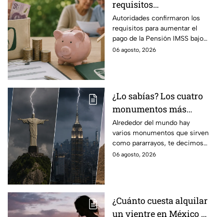
requisitos
indispensables para
Autoridades confirmaron los
requisitos para aumentar el
incrementar el pago de
pago de la Pensión IMSS bajo
la Pensión IMSS bajo el
la Ley 73, ¿cuáles son?
06 agosto, 2026
régimen de la Ley 73
¿Lo sabías? Los cuatro
monumentos más
famosos del mundo que
Alrededor del mundo hay
varios monumentos que sirven
también funcionan
como pararrayos, te decimos
como pararrayos
los cuatro más icónicos y
06 agosto, 2026
cómo es que adquieren esta
función.
¿Cuánto cuesta alquilar
un vientre en México y