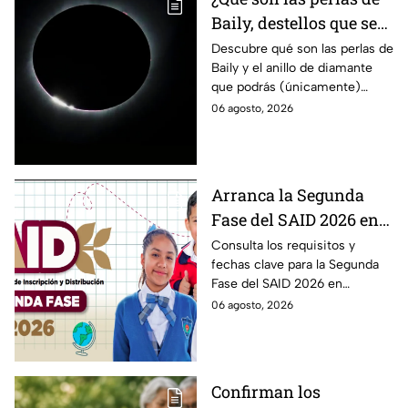
Baily, destellos que se
podrán ver
Descubre qué son las perlas de
Baily y el anillo de diamante
ÚNICAMENTE durante
que podrás (únicamente)
el eclipse solar 2026 del
observar durante el eclipse
06 agosto, 2026
12 de agosto?
solar 2026 este próximo 12 de
agosto.
Arranca la Segunda
Fase del SAID 2026 en
Edomex para grados
Consulta los requisitos y
fechas clave para la Segunda
intermedios: Fechas
Fase del SAID 2026 en
clave y requisitos para
Edomex y asegura el traslado
06 agosto, 2026
cambios de escuela
escolar de tus hijos para el
próximo ciclo escolar.
Confirman los