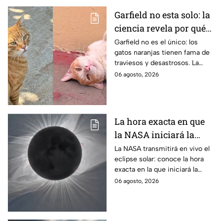
Garfield no esta solo: la
ciencia revela por qué
los gatos naranjas
Garfield no es el único: los
gatos naranjas tienen fama de
tienen tanta fama de
traviesos y desastrosos. La
hacer "desastres"
ciencia explica qué hay detrás
06 agosto, 2026
de su color y peculiar
reputación.
La hora exacta en que
la NASA iniciará la
transmisión en vivo
La NASA transmitirá en vivo el
eclipse solar: conoce la hora
del eclipse solar
exacta en la que iniciará la
cobertura para no perderte de
06 agosto, 2026
este fenómeno astronómico
único.