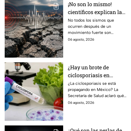
¡No son lo mismo!
científicos explican las
diferencias entre
No todos los sismos que
ocurren después de un
enjambre sísmico y
movimiento fuerte son
réplicas
réplicas. Científicos explican
06 agosto, 2026
qué es un enjambre sísmico y
qué significa.
¿Hay un brote de
ciclosporiasis en
México? Salud rompe
¿La ciclosporiasis se está
propagando en México? La
el silencio tras 33 casos
Secretaría de Salud aclaró qué
detectados
ocurre tras la detección de 33
06 agosto, 2026
casos y explicó por qué
descarta un brote.
¿Qué son las perlas de