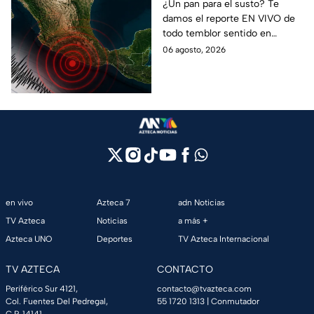
mil 500 réplicas del
¿Un pan para el susto? Te
damos el reporte EN VIVO de
sismo ocurrido en
todo temblor sentido en
Chiapas
México con epicentro,
06 agosto, 2026
magnitud e información de
autoridades.
en vivo
Azteca 7
adn Noticias
TV Azteca
Noticias
a más +
Azteca UNO
Deportes
TV Azteca Internacional
TV AZTECA
CONTACTO
Periférico Sur 4121,
contacto@tvazteca.com
Col. Fuentes Del Pedregal,
55 1720 1313
| Conmutador