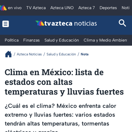
en vivo
TV Azteca
Azteca UNO
Azteca 7
Deportes
Notic
tv azteca
noticias
Política
Finanzas
Salud y Educación
Clima y Medio Ambiente
Azteca Noticias
Salud y Educación
Nota
Clima en México: lista de
estados con altas
temperaturas y lluvias fuertes
¿Cuál es el clima? México enfrenta calor
extremo y lluvias fuertes: varios estados
tendrán altas temperaturas, tormentas