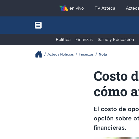
en vivo
TV Azteca
Aztec
Política
Finanzas
Salud y Educación
Azteca Noticias
Finanzas
Nota
Costo d
cómo af
El costo de opo
opción sobre ot
financieras.