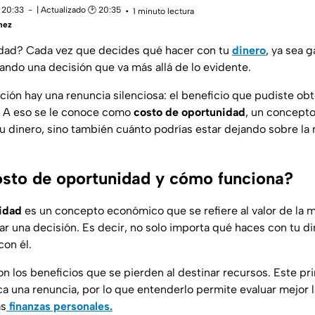
 20:33
| Actualizado 🕑 20:35
1 minuto lectura
mez
dad? Cada vez que decides qué hacer con tu
dinero
, ya sea g
mando una decisión que va más allá de lo evidente.
ción hay una renuncia silenciosa: el beneficio que pudiste obt
. A eso se le conoce como
costo de oportunidad
, un concepto
tu dinero, sino también cuánto podrías estar dejando sobre la
osto de oportunidad y cómo funciona?
idad
es un concepto económico que se refiere al valor de la m
ar una decisión. Es decir, no solo importa qué haces con tu d
con él.
on los beneficios que se pierden al destinar recursos. Este pr
ca una renuncia, por lo que entenderlo permite evaluar mejor l
as
finanzas personales.