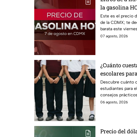
la gasolina H
Este es el precio 
de la CDMX; te de
barata este vierne
estado.
07 agosto, 2026
¿Cuánto cuest
escolares para
según su grad
Descubre cuánto c
estudiantes para e
consejos prácticos
escolares.
06 agosto, 2026
Precio del dóla