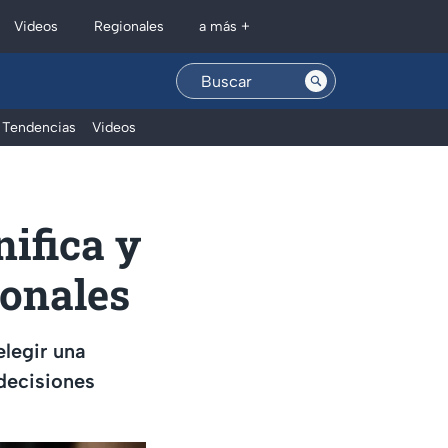
Regionales
Videos
a más +
Tendencias
Videos
nifica y
sonales
elegir una
decisiones