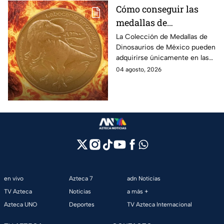
Cómo conseguir las
medallas de
Dinosaurios de México
La Colección de Medallas de
Dinosaurios de México pueden
adquirirse únicamente en las
tiendas físicas de la Casa de la
04 agosto, 2026
Moneda, pero ¿cuánto
cuestan?
en vivo
Azteca 7
adn Noticias
TV Azteca
Noticias
a más +
Azteca UNO
Deportes
TV Azteca Internacional