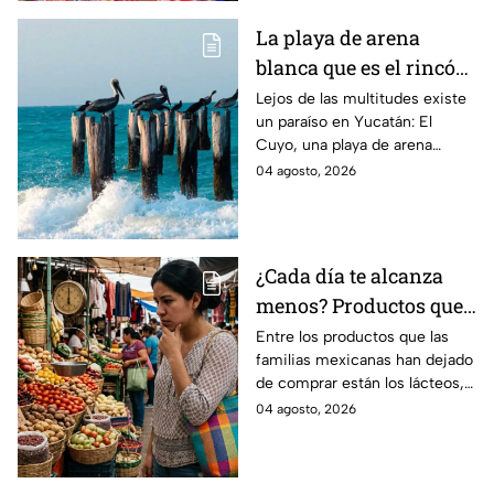
La playa de arena
blanca que es el rincón
escondido en la Costa
Lejos de las multitudes existe
un paraíso en Yucatán: El
Esmeralda de Yucatán
Cuyo, una playa de arena
y es ideal para las
blanca en la Costa Esmeralda
04 agosto, 2026
vacaciones de verano
que promete tranquilidad y
paisajes inolvidables.
¿Cada día te alcanza
menos? Productos que
la gente deja de
Entre los productos que las
familias mexicanas han dejado
comprar para cubrir la
de comprar están los lácteos,
canasta básica en
comida enlatada, pan de caja,
04 agosto, 2026
México, según Anpec
entre otros artículos.