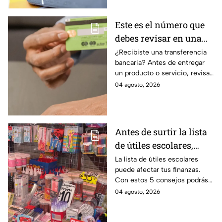
Este es el número que
debes revisar en una
transferencia bancaria
¿Recibiste una transferencia
bancaria? Antes de entregar
para evitar fraudes
un producto o servicio, revisa
este número clave para
04 agosto, 2026
verificar si la operación es real
y evitar fraudes.
Antes de surtir la lista
de útiles escolares,
sigue estos 5 consejos
La lista de útiles escolares
puede afectar tus finanzas.
que pueden ahorrar
Con estos 5 consejos podrás
miles de pesos
organizar tus compras, ahorrar
04 agosto, 2026
dinero este ciclo escolar
2026-2027.