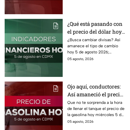
agosto 2026 sin afectar tu
bolsillo.
¿Qué está pasando con
el precio del dólar hoy
miércoles 5 de agosto
¿Busca cambiar divisas? Así
amanece el tipo de cambio
2026?
hoy 5 de agosto 2026;
consulta el precio del dólar
05 agosto, 2026
este miércoles y conoce si es
conveniente comprar.
Ojo aquí, conductores:
Así amaneció el precio
de la gasolina HOY
Que no te sorprenda a la hora
de llenar el tanque el precio de
la gasolina hoy miércoles 5 de
agosto 2026; aquí te dejamos
05 agosto, 2026
la lista de costos estado por