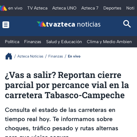
en vivo
TV Azteca
Azteca UNO
Azteca 7
Deportes
Notic
tv azteca
noticias
Política
Finanzas
Salud y Educación
Clima y Medio Ambiente
Azteca Noticias
Finanzas
En vivo
¿Vas a salir? Reportan cierre
parcial por percance vial en la
carretera Tabasco-Campeche
Consulta el estado de las carreteras en
tiempo real hoy. Te informamos sobre
choques, tráfico pesado y rutas alternas