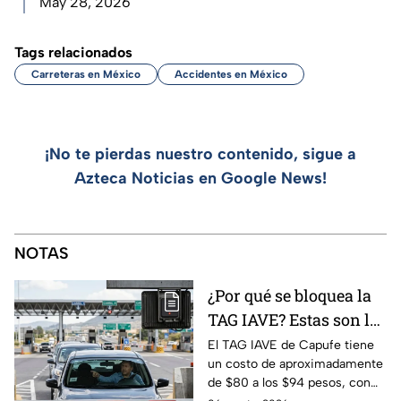
May 28, 2026
Tags relacionados
Carreteras en México
Accidentes en México
¡No te pierdas nuestro contenido, sigue a
Azteca Noticias en Google News!
NOTAS
¿Por qué se bloquea la
TAG IAVE? Estas son las
razones por las que no
El TAG IAVE de Capufe tiene
un costo de aproximadamente
pasa en la caseta
de $80 a los $94 pesos, con