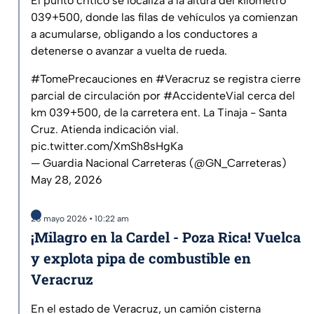
El punto crítico se localiza a la altura del kilómetro
039+500, donde las filas de vehículos ya comienzan
a acumularse, obligando a los conductores a
detenerse o avanzar a vuelta de rueda.
#TomePrecauciones
en
#Veracruz
se registra cierre
parcial de circulación por
#AccidenteVial
cerca del
km 039+500, de la carretera ent. La Tinaja - Santa
Cruz. Atienda indicación vial.
pic.twitter.com/XmSh8sHgKa
— Guardia Nacional Carreteras (@GN_Carreteras)
May 28, 2026
28 mayo 2026 • 10:22 am
¡Milagro en la Cardel - Poza Rica! Vuelca
y explota pipa de combustible en
Veracruz
En el estado de Veracruz, un camión cisterna