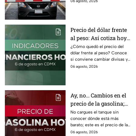
IVA incluido; te compartimos
06 agosto, 2026
las razones por las que podría
bloquearse.
Precio del dólar frente
al peso: Así cotiza hoy 6
de agosto 2026
¿Cómo quedó el precio del
dólar frente al peso? Conoce
si conviene cambiar divisas y
cómo el flujo en el estrecho de
06 agosto, 2026
Ormuz afecta al precio del
petróleo.
Ay, no... Cambios en el
precio de la gasolina;
así quedó HOY
No cargues el tanque sin
conocer dónde está más
barato; este es el precio de la
gasolina para hoy jueves 6 de
06 agosto, 2026