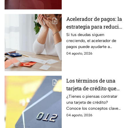
estado.
Acelerador de pagos: la
estrategia para reducir
tus deudas más rápido
Si tus deudas siguen
creciendo, el acelerador de
y recuperar el control
pagos puede ayudarte a
de tus finanzas
ordenar tus finanzas, priorizar
04 agosto, 2026
pagos y avanzar hacia una
mayor tranquilidad económica.
Los términos de una
tarjeta de crédito que
debes entender para
¿Tienes o piensas contratar
una tarjeta de crédito?
evitar deudas
Conoce los conceptos clave
como CAT, fecha de corte,
04 agosto, 2026
pago mínimo e intereses para
evitar dudas.