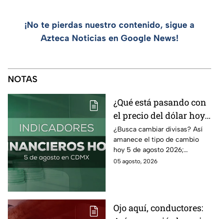
¡No te pierdas nuestro contenido, sigue a
Azteca Noticias en Google News!
NOTAS
¿Qué está pasando con
el precio del dólar hoy
miércoles 5 de agosto
¿Busca cambiar divisas? Así
amanece el tipo de cambio
2026?
hoy 5 de agosto 2026;
consulta el precio del dólar
05 agosto, 2026
este miércoles y conoce si es
conveniente comprar.
Ojo aquí, conductores: