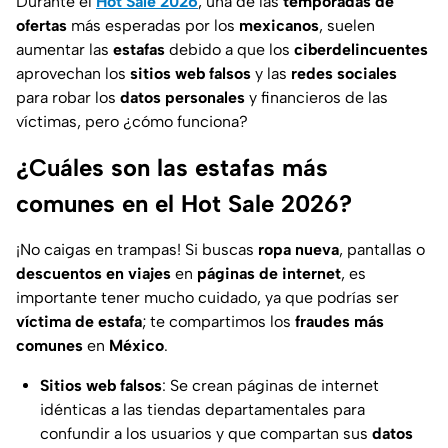
Durante el
Hot Sale 2026
, una de las
temporadas de
ofertas
más esperadas por los
mexicanos
, suelen
aumentar las
estafas
debido a que los
ciberdelincuentes
aprovechan los
sitios web falsos
y las
redes sociales
para robar los
datos personales
y financieros de las
víctimas, pero ¿cómo funciona?
¿Cuáles son las estafas más
comunes en el Hot Sale 2026?
¡No caigas en trampas! Si buscas
ropa nueva
, pantallas o
descuentos en viajes
en
páginas de internet
, es
importante tener mucho cuidado, ya que podrías ser
víctima de estafa
; te compartimos los
fraudes más
comunes
en
México
.
Sitios web falsos
: Se crean páginas de internet
idénticas a las tiendas departamentales para
confundir a los usuarios y que compartan sus
datos