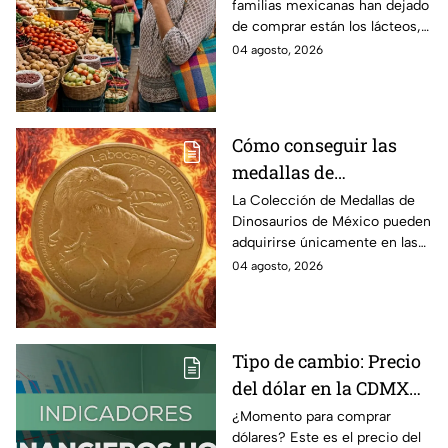
familias mexicanas han dejado
comprar para cubrir la
de comprar están los lácteos,
canasta básica en
comida enlatada, pan de caja,
04 agosto, 2026
México, según Anpec
entre otros artículos.
Cómo conseguir las
medallas de
Dinosaurios de México
La Colección de Medallas de
Dinosaurios de México pueden
adquirirse únicamente en las
tiendas físicas de la Casa de la
04 agosto, 2026
Moneda, pero ¿cuánto
cuestan?
Tipo de cambio: Precio
del dólar en la CDMX
hoy 4 de agosto 2026
¿Momento para comprar
dólares? Este es el precio del