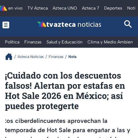
en vivo
TV Azteca
Azteca UNO
Azteca 7
Deportes
Notic
tv azteca
noticias
Política
Finanzas
Salud y Educación
Clima y Medio Ambiente
Azteca Noticias
Finanzas
Nota
¡Cuidado con los descuentos
falsos! Alertan por estafas en
Hot Sale 2026 en México; así
puedes protegerte
:os ciberdelincuentes aprovechan la
temporada de Hot Sale para engañar a las y