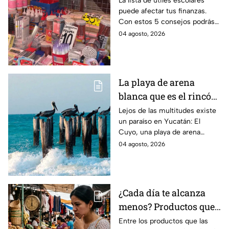
La lista de útiles escolares
puede afectar tus finanzas.
que pueden ahorrar
Con estos 5 consejos podrás
miles de pesos
organizar tus compras, ahorrar
04 agosto, 2026
dinero este ciclo escolar
2026-2027.
La playa de arena
blanca que es el rincón
escondido en la Costa
Lejos de las multitudes existe
un paraíso en Yucatán: El
Esmeralda de Yucatán
Cuyo, una playa de arena
y es ideal para las
blanca en la Costa Esmeralda
04 agosto, 2026
vacaciones de verano
que promete tranquilidad y
paisajes inolvidables.
¿Cada día te alcanza
menos? Productos que
la gente deja de
Entre los productos que las