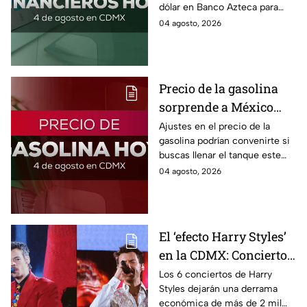
dólar en Banco Azteca para
hoy martes 4 de agosto 2026:
04 agosto, 2026
Compra y venta de divisas en
México.
Precio de la gasolina
sorprende a México
hoy: ¿en cuánto quedó?
Ajustes en el precio de la
gasolina podrían convenirte si
buscas llenar el tanque este
martes 4 de agosto 2026; aquí
04 agosto, 2026
la lista de precios por estado.
El ‘efecto Harry Styles’
en la CDMX: Conciertos
dejarán derrama de
Los 6 conciertos de Harry
Styles dejarán una derrama
más de 2 mil millones
económica de más de 2 mil