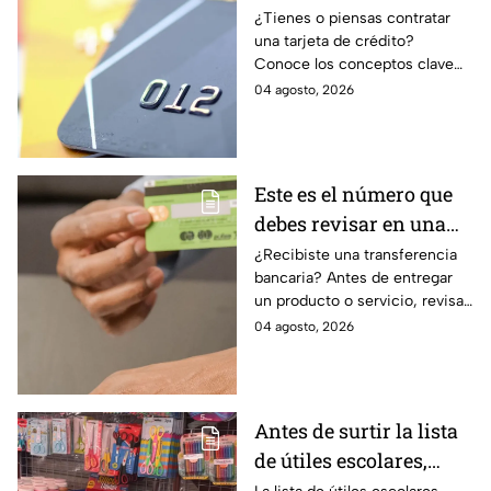
debes entender para
¿Tienes o piensas contratar
una tarjeta de crédito?
evitar deudas
Conoce los conceptos clave
como CAT, fecha de corte,
04 agosto, 2026
pago mínimo e intereses para
evitar dudas.
Este es el número que
debes revisar en una
transferencia bancaria
¿Recibiste una transferencia
bancaria? Antes de entregar
para evitar fraudes
un producto o servicio, revisa
este número clave para
04 agosto, 2026
verificar si la operación es real
y evitar fraudes.
Antes de surtir la lista
de útiles escolares,
sigue estos 5 consejos