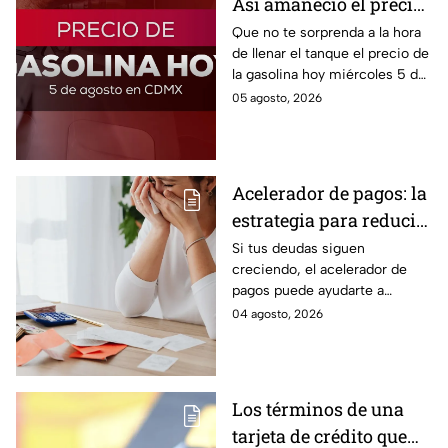
Así amaneció el precio
de la gasolina HOY
Que no te sorprenda a la hora
de llenar el tanque el precio de
la gasolina hoy miércoles 5 de
agosto 2026; aquí te dejamos
05 agosto, 2026
la lista de costos estado por
estado.
Acelerador de pagos: la
estrategia para reducir
tus deudas más rápido
Si tus deudas siguen
creciendo, el acelerador de
y recuperar el control
pagos puede ayudarte a
de tus finanzas
ordenar tus finanzas, priorizar
04 agosto, 2026
pagos y avanzar hacia una
mayor tranquilidad económica.
Los términos de una
tarjeta de crédito que