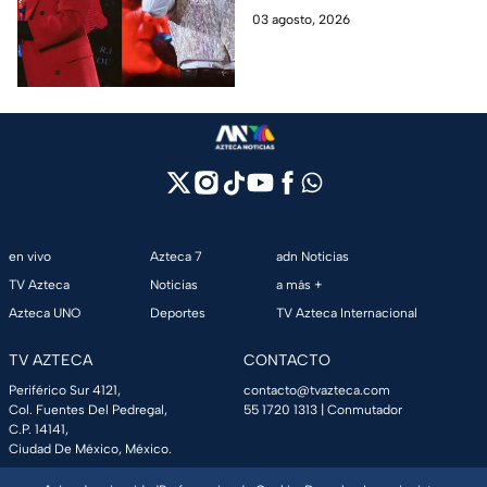
de pesos
millones de pesos en CDMX,
03 agosto, 2026
beneficiando al sector
turístico.
en vivo
Azteca 7
adn Noticias
TV Azteca
Noticias
a más +
Azteca UNO
Deportes
TV Azteca Internacional
TV AZTECA
CONTACTO
Periférico Sur 4121,
contacto@tvazteca.com
Col. Fuentes Del Pedregal,
55 1720 1313
| Conmutador
C.P. 14141,
Ciudad De México, México.