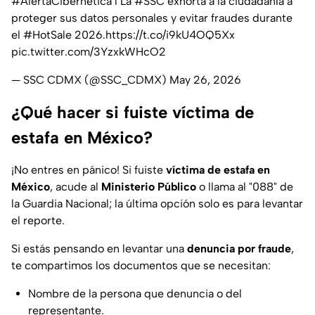
#AlertaCibernética
l La
#SSC
exhorta a la ciudadanía a
proteger sus datos personales y evitar fraudes durante
el
#HotSale
2026.
https://t.co/i9kU4OQ5Xx
pic.twitter.com/3YzxkWHcO2
— SSC CDMX (@SSC_CDMX)
May 26, 2026
¿Qué hacer si fuiste víctima de
estafa en México?
¡No entres en pánico! Si fuiste
víctima de estafa en
México
, acude al
Ministerio Público
o llama al "088" de
la Guardia Nacional; la última opción solo es para levantar
el reporte.
Si estás pensando en levantar una
denuncia por fraude
,
te compartimos los documentos que se necesitan:
Nombre de la persona que denuncia o del
representante.