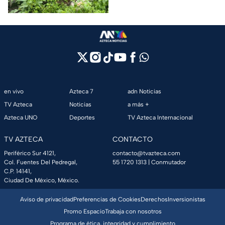
fue el accidente.
en vivo
Azteca 7
adn Noticias
TV Azteca
Noticias
a más +
Azteca UNO
Deportes
TV Azteca Internacional
TV AZTECA
CONTACTO
Periférico Sur 4121,
contacto@tvazteca.com
Col. Fuentes Del Pedregal,
55 1720 1313
| Conmutador
C.P. 14141,
Ciudad De México, México.
Aviso de privacidad
Preferencias de Cookies
Derechos
Inversionistas
Promo Espacio
Trabaja con nosotros
Programa de ética, integridad y cumplimiento