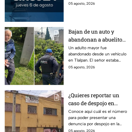
sanción que puede afectar tu
05 agosto, 2026
bolsillo.
Bajan de un auto y
abandonan a abuelito
de 83 años en CDMX
Un adulto mayor fue
abandonado desde un vehículo
con demencia senil
en Tlalpan. El señor estaba
desorientado y la ayuda de
05 agosto, 2026
vecinos permitió que fuera
rescatado por la policía de
CDMX.
¿Quieres reportar un
caso de despojo en
CDMX? El número que
Conoce aquí cuál es el número
para poder presentar una
tienes que marcar y lo
denuncia por despojo en la
que tienes que hacer
CDMX y qué hacer si eres
05 agosto, 2026