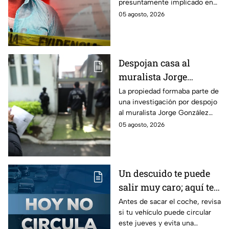
presuntamente implicado en
un intento de fraude para
05 agosto, 2026
conseguir el dinero con un
cheque falso.
Despojan casa al
muralista Jorge
González Camarena en
La propiedad formaba parte de
una investigación por despojo
la Del Valle y la
al muralista Jorge González
recupera| FOTOS
Camarena por un predio en la
05 agosto, 2026
colonia del Valle, alcaldía
Benito Juárez.
Un descuido te puede
salir muy caro; aquí te
contamos cómo queda
Antes de sacar el coche, revisa
si tu vehículo puede circular
el Hoy No Circula para
este jueves y evita una
este jueves