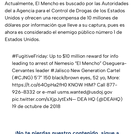
Actualmente, El Mencho es buscado por las Autoridades
del a Agencia para el Control de Drogas de los Estados
Unidos y ofrecen una recompensa de 10 millones de
dólares por información que lleve a su captura, pues es
ahora es considerado el enemigo público número 1 de
Estados Unidos.
#FugitiveFriday: Up to $10 million reward for info
leading to arrest of Nemesio “El Mencho” Oseguera-
Cervantes leader #Jalisco New Generation Cartel
(#CJNG) 5'7" 150 black/brown eyes, 52 yo, More:
https://t.co/64OpHa2fH0 KNOW HIM? Call 877-
926-8332 or e-mail usms.wanted@usdoj.gov
pic.twitter.com/sXjpJytExN— DEA HQ (@DEAHQ)
19 de octubre de 2018
¡No te pierdas nuestro contenido, sigue a