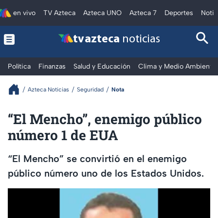
en vivo
TV Azteca
Azteca UNO
Azteca 7
Deportes
Notic
tv azteca
noticias
Política
Finanzas
Salud y Educación
Clima y Medio Ambiente
Azteca Noticias
Seguridad
Nota
“El Mencho”, enemigo público
número 1 de EUA
“El Mencho” se convirtió en el enemigo
público número uno de los Estados Unidos.