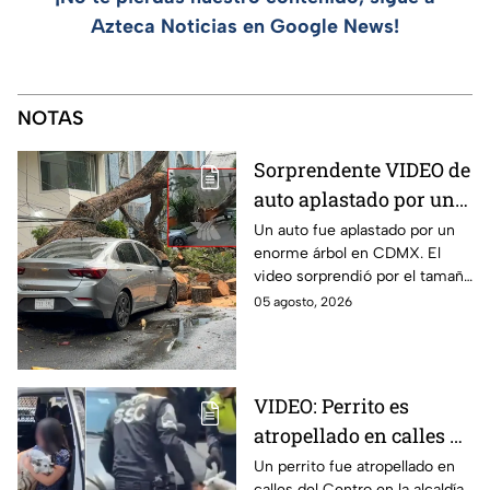
Azteca Noticias en Google News!
NOTAS
Sorprendente VIDEO de
auto aplastado por un
árbol en CDMX: así fue
Un auto fue aplastado por un
enorme árbol en CDMX. El
el momento exacto
video sorprendió por el tamaño
del árbol que dejó destruido el
05 agosto, 2026
vehículo en la alcaldía Benito
Juárez.
VIDEO: Perrito es
atropellado en calles de
la alcaldía
Un perrito fue atropellado en
calles del Centro en la alcaldía