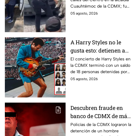
Cuauhtémoc; policías
Cuauhtémoc de la CDMX; fue
lo rescatan y entregan
rescatado y resguardado por
05 agosto, 2026
a su dueña
policías de tránsito y
entregado a su dueña.
A Harry Styles no le
gusta esto: detienen a
18 tras concierto en
El concierto de Harry Styles en
la CDMX terminó con un saldo
CDMX
de 18 personas detenidas por
policías, quienes los esposaron
05 agosto, 2026
y presentaron ante las
autoridades.
Descubren fraude en
banco de CDMX de más
de 400 mil pesos con
Policías de la CDMX lograron la
detención de un hombre
un cheque falso