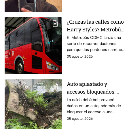
transmisión en vivo en
Culiacán.
¿Cruzas las calles como
Harry Styles? Metrobús
lanza
El Metrobús CDMX lanzó una
serie de recomendaciones
recomendaciones de
para que los peatones caminen
seguridad para
y crucen las calles con
05 agosto, 2026
peatones en CDMX
seguridad; te compartimos los
consejos.
Auto aplastado y
accesos bloqueados:
Cae gigantesco árbol en
La caída del árbol provocó
daños en un auto, además de
calles de la GAM y deja
bloquear el acceso a una
graves daños
unidad habitacional en la
05 agosto, 2026
Gustavo A. Madero (GAM); así