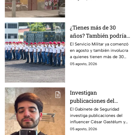
víctima de este delito que se
castiga con cárcel.
¿Tienes más de 30
años? También podrías
tener que hacer el
El Servicio Militar ya comenzó
en agosto y también involucra
Servicio Militar 2026 si
a quienes tienen más de 30
saliste sorteado en
años. Conoce quiénes deben
05 agosto, 2026
agosto
presentarse y en qué casos
aplica esta obligación.
Investigan
publicaciones del
influencer César
El Gabinete de Seguridad
investiga publicaciones del
Gastélum por alusión a
influencer César Gastélum y
"La Mayiza"
analiza videos tras su
05 agosto, 2026
asesinato durante una