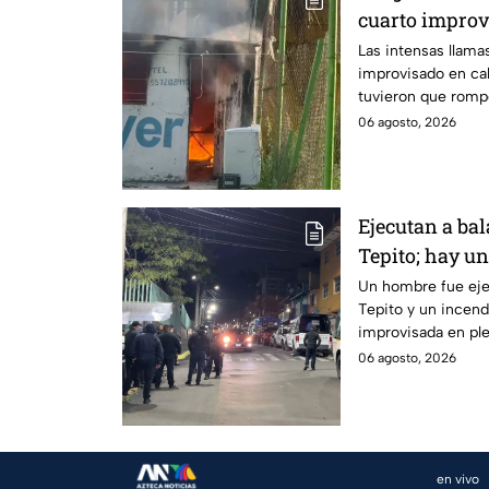
cuarto improv
Vallejo; romp
Las intensas llam
improvisado en ca
las llamas
tuvieron que rompe
incendio.
06 agosto, 2026
Ejecutan a ba
Tepito; hay u
dormía
Un hombre fue ejec
Tepito y un incen
improvisada en ple
06 agosto, 2026
en vivo