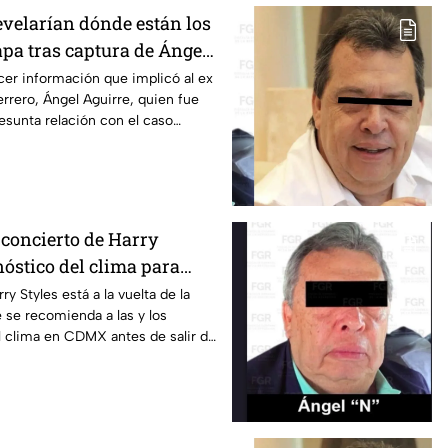
evelarían dónde están los
apa tras captura de Ángel
obernador de Guerrero
er información que implicó al ex
rero, Ángel Aguirre, quien fue
esunta relación con el caso
 concierto de Harry
nóstico del clima para
en CDMX
ry Styles está a la vuelta de la
e se recomienda a las y los
el clima en CDMX antes de salir de