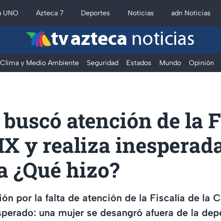
a UNO
Azteca 7
Deportes
Noticias
adn Noticias
tv azteca
noticias
Clima y Medio Ambiente
Seguridad
Estados
Mundo
Opinión
buscó atención de la F
X y realiza inesperad
a ¿Qué hizo?
ón por la falta de atención de la Fiscalía de l
sperado: una mujer se desangró afuera de la dep