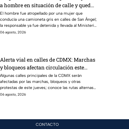
a hombre en situación de calle y queda
prensado en San Ángel, CDMX
El hombre fue atropellado por una mujer que
conducía una camioneta gris en calles de San Ángel;
la responsable ya fue detenida y llevada al Ministerio
Público.
06 agosto, 2026
Alerta vial en calles de CDMX: Marchas
y bloqueos afectan circulación este
jueves; rutas alternas
Algunas calles principales de la CDMX serán
afectadas por las marchas, bloqueos y otras
protestas de este jueves; conoce las rutas alternas y
evita el tráfico.
06 agosto, 2026
CONTACTO