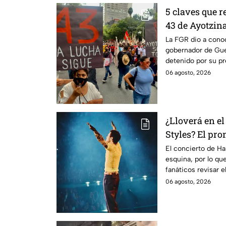
5 claves que r
43 de Ayotzin
Aguirre, ex g
La FGR dio a conoc
gobernador de Guer
detenido por su pr
Ayotzinapa.
06 agosto, 2026
¿Lloverá en el
Styles? El pro
este viernes 
El concierto de Har
esquina, por lo qu
fanáticos revisar 
casa.
06 agosto, 2026