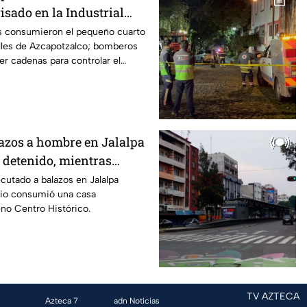
isado en la Industrial
en cadenas para combatir
as consumieron el pequeño cuarto
lles de Azcapotzalco; bomberos
r cadenas para controlar el
lazos a hombre en Jalalpa
n detenido, mientras
utado a balazos en Jalalpa
dio consumió una casa
no Centro Histórico.
TV AZTECA
Azteca 7
adn Noticias