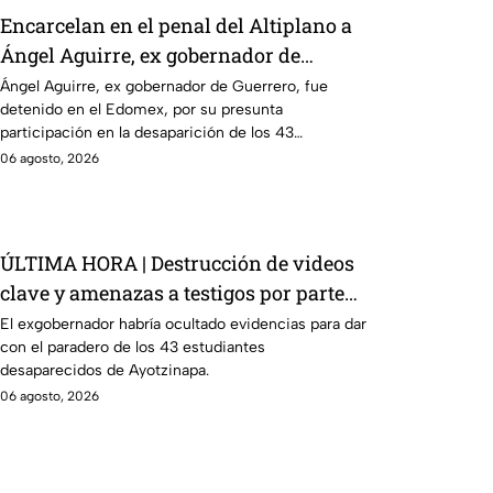
Encarcelan en el penal del Altiplano a
Ángel Aguirre, ex gobernador de
Guerrero por caso Ayotzinapa
Ángel Aguirre, ex gobernador de Guerrero, fue
detenido en el Edomex, por su presunta
participación en la desaparición de los 43
normalistas de Ayotzinapa.
06 agosto, 2026
ÚLTIMA HORA | Destrucción de videos
clave y amenazas a testigos por parte
de exgobernador Ángel Aguirre: FGR
El exgobernador habría ocultado evidencias para dar
con el paradero de los 43 estudiantes
desaparecidos de Ayotzinapa.
06 agosto, 2026