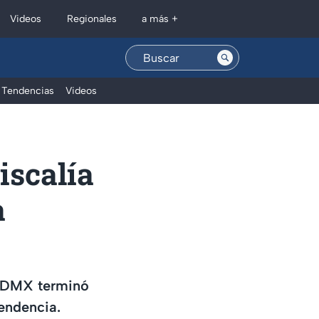
Regionales
Videos
a más +
Tendencias
Videos
iscalía
a
a CDMX terminó
endencia.