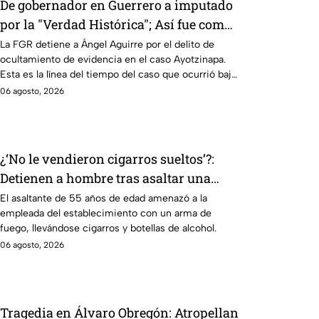
De gobernador en Guerrero a imputado
por la "Verdad Histórica"; Así fue como
Ángel Aguirre obstruyó la justicia en
La FGR detiene a Ángel Aguirre por el delito de
ocultamiento de evidencia en el caso Ayotzinapa.
caso Ayotzinapa
Esta es la línea del tiempo del caso que ocurrió bajo
su gestión en el estado.
06 agosto, 2026
¿‘No le vendieron cigarros sueltos’?:
Detienen a hombre tras asaltar una
tienda y llevarse más de 30 cajetillas en
El asaltante de 55 años de edad amenazó a la
empleada del establecimiento con un arma de
Iztapalapa
fuego, llevándose cigarros y botellas de alcohol.
06 agosto, 2026
Tragedia en Álvaro Obregón: Atropellan