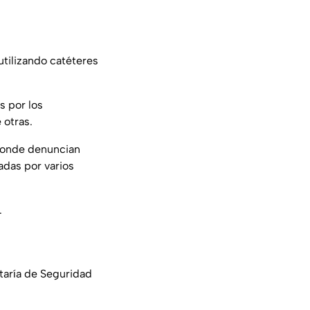
tilizando catéteres
s por los
e otras.
 donde denuncian
iadas por varios
.
taría de Seguridad