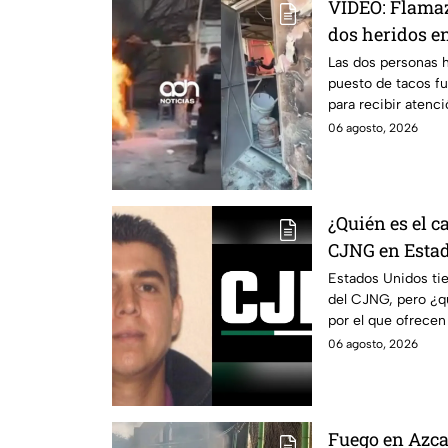
VIDEO: Flamaz
dos heridos 
Las dos personas h
puesto de tacos fu
para recibir atenci
peligro.
06 agosto, 2026
¿Quién es el 
CJNG en Esta
Estados Unidos ti
del CJNG, pero ¿
por el que ofrecen
06 agosto, 2026
Fuego en Azca