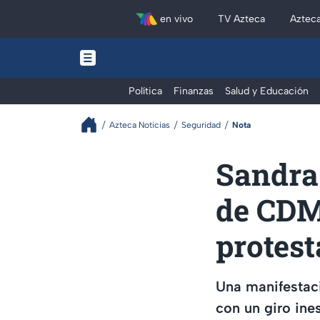
en vivo
TV Azteca
Aztec
Política
Finanzas
Salud y Educación
Azteca Noticias
Seguridad
Nota
Sandra 
de CDM
protest
Una manifestaci
con un giro ine