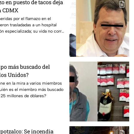
o en puesto de tacos deja
en CDMX
eridas por el flamazo en el
eron trasladadas a un hospital
ón especializada; su vida no corre
capo más buscado del
dos Unidos?
ene en la mira a varios miembros
quién es el miembro más buscado
 25 millones de dólares?
potzalco: Se incendia