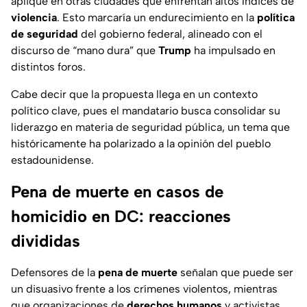
aplique en otras ciudades que enfrentan altos índices de
violencia
. Esto marcaría un endurecimiento en la
política
de seguridad
del gobierno federal, alineado con el
discurso de
“mano dura”
que
Trump
ha impulsado en
distintos foros.
Cabe decir que la propuesta llega en un contexto
político clave, pues el mandatario busca consolidar su
liderazgo en materia de
seguridad pública
, un tema que
históricamente ha polarizado a la opinión del pueblo
estadounidense.
Pena de muerte en casos de
homicidio en DC: reacciones
divididas
Defensores de la
pena de muerte
señalan que puede ser
un disuasivo frente a los crímenes violentos, mientras
que organizaciones de
derechos humanos
y activistas