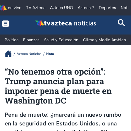
en vivo
TV Azteca
Azteca UNO
Azteca 7
Deportes
Notic
tv azteca
noticias
Política
Finanzas
Salud y Educación
Clima y Medio Ambiente
Azteca Noticias
Nota
“No tenemos otra opción”:
Trump anuncia plan para
imponer pena de muerte en
Washington DC
Pena de muerte: ¿marcará un nuevo rumbo
en la seguridad en Estados Unidos, o una