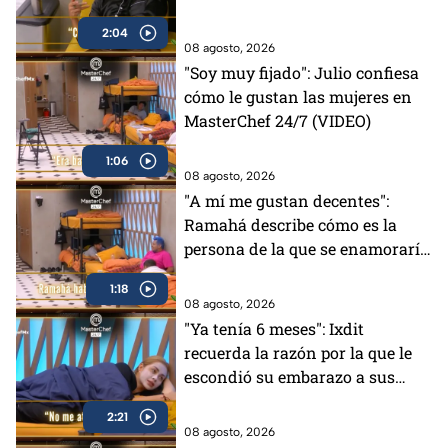
(VIDEO)
2:04
08 agosto, 2026
"Soy muy fijado": Julio confiesa
cómo le gustan las mujeres en
MasterChef 24/7 (VIDEO)
1:06
08 agosto, 2026
"A mí me gustan decentes":
Ramahá describe cómo es la
persona de la que se enamoraría
(VIDEO)
1:18
08 agosto, 2026
"Ya tenía 6 meses": Ixdit
recuerda la razón por la que le
escondió su embarazo a sus
padres en MasterChef 24/7
2:21
(VIDEO)
08 agosto, 2026