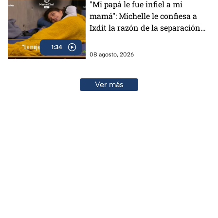
"Mi papá le fue infiel a mi
mamá": Michelle le confiesa a
Ixdit la razón de la separación
de sus padres en MasterChef
1:34
24/7 (VIDEO)
08 agosto, 2026
Ver más