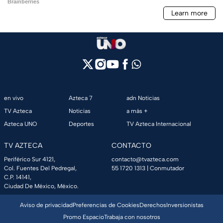
en vivo
Azteca 7
adn Noticias
TV Azteca
Noticias
a más +
Azteca UNO
Deportes
TV Azteca Internacional
TV AZTECA
CONTACTO
Periférico Sur 4121,
contacto@tvazteca.com
Col. Fuentes Del Pedregal,
55 1720 1313
| Conmutador
C.P. 14141,
Ciudad De México, México.
Aviso de privacidad
Preferencias de Cookies
Derechos
Inversionistas
Promo Espacio
Trabaja con nosotros