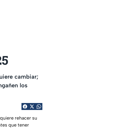
25
uiere cambiar;
ngañen los
 quiere rehacer su
ntes que tener