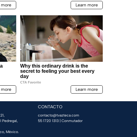
CONTACTO
21,
contacto@tvazteca.com
l Pedregal,
55 1720 1313
| Conmutador
co, México.