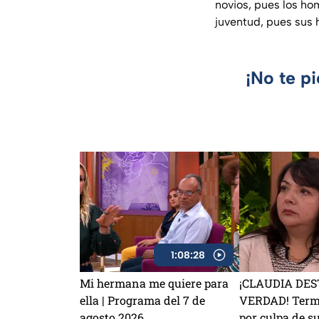
novios, pues los ho
juventud, pues sus 
¡No te p
1:08:28
Mi hermana me quiere para
¡CLAUDIA DES
ella | Programa del 7 de
VERDAD! Termi
agosto 2026
por culpa de s