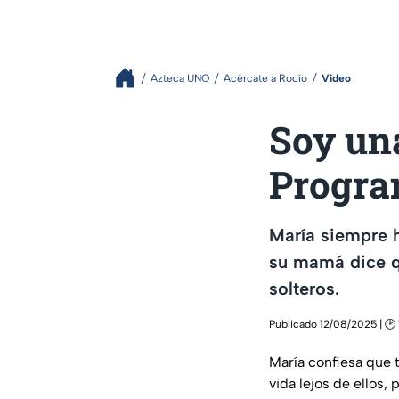
Azteca UNO
Acércate a Rocío
Video
Soy una
Program
María siempre h
su mamá dice qu
solteros.
Publicado 12/08/2025 | 🕑 
María confiesa que t
vida lejos de ellos,