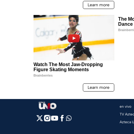
en vivo
TV Azte
Azteca 