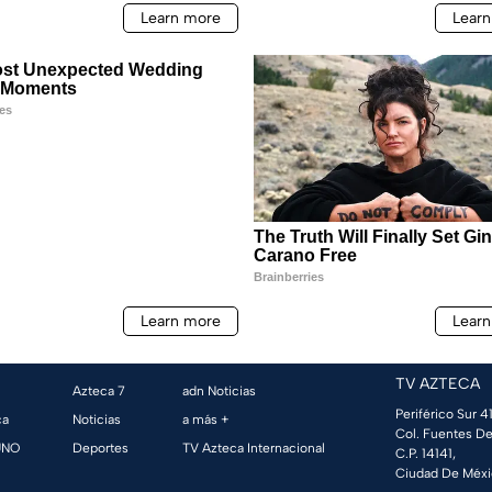
TV AZTECA
Azteca 7
adn Noticias
Periférico Sur 41
ca
Noticias
a más +
Col. Fuentes De
UNO
Deportes
TV Azteca Internacional
C.P. 14141,
Ciudad De Méxi