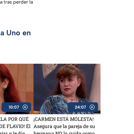
 tras perder la
ca Uno en
10:07
24:07
ELA POR QUÉ
¡CARMEN ESTÁ MOLESTA!
E FLAVIO! Él
Asegura que la pareja de su
jar y le dio
hermano NO lo cuida como