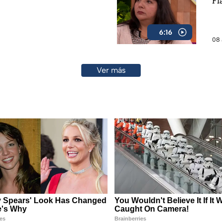
Fl
6:16
08 
Ver más