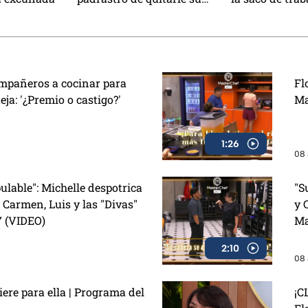
mochila
una nueva vid
mpañeros a cocinar para
Fl
ja: '¿Premio o castigo?'
Ma
1:26
08 
ulable": Michelle despotrica
"S
 Carmen, Luis y las "Divas"
y 
7 (VIDEO)
Ma
2:10
08 
re para ella | Programa del
¡C