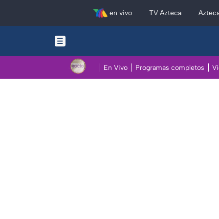
en vivo
TV Azteca
Aztec
En Vivo
Programas completos
V