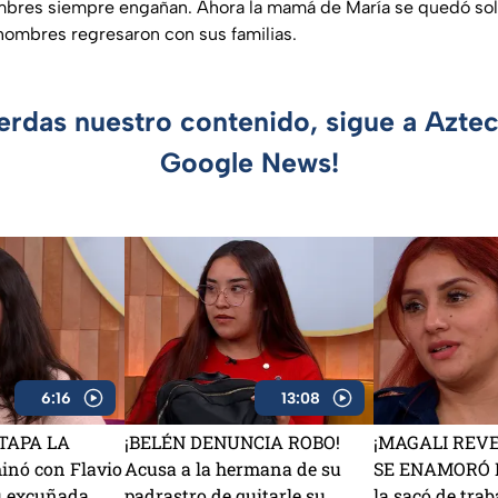
mbres siempre engañan. Ahora la mamá de María se quedó sola
hombres regresaron con sus familias.
ierdas nuestro contenido, sigue a Azte
Google News!
6:16
13:08
TAPA LA
¡BELÉN DENUNCIA ROBO!
¡MAGALI REV
nó con Flavio
Acusa a la hermana de su
SE ENAMORÓ D
u excuñada
padrastro de quitarle su
la sacó de traba