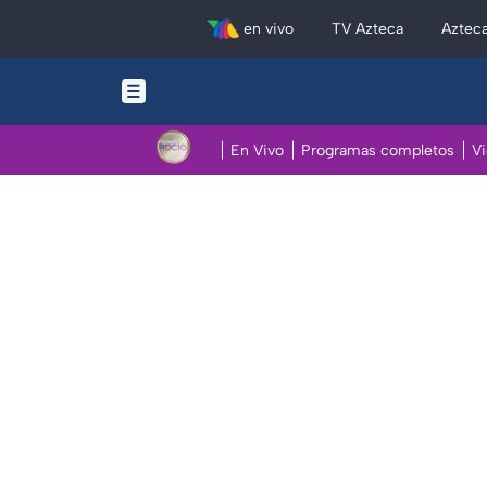
en vivo
TV Azteca
Aztec
En Vivo
Programas completos
V