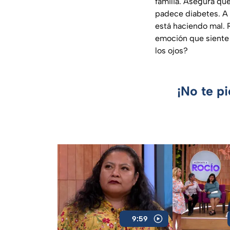
familia. Asegura que
padece diabetes. A 
está haciendo mal. R
emoción que siente a
los ojos?
¡No te p
9:59