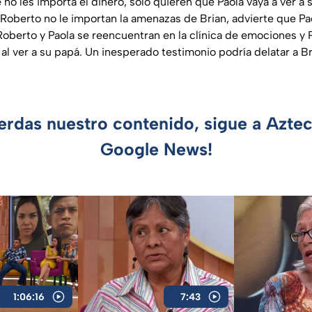
 no les importa el dinero, sólo quieren que Paola vaya a ver 
Roberto no le importan la amenazas de Brian, advierte que P
oberto y Paola se reencuentran en la clínica de emociones y P
l ver a su papá. Un inesperado testimonio podría delatar a Bri
ierdas nuestro contenido, sigue a Azte
Google News!
1:06:16
7:43