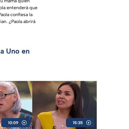
a su mamá quien
aola entenderá que
aola confiesa la
an. ¿Paola abrirá
ca Uno en
10:09
15:35