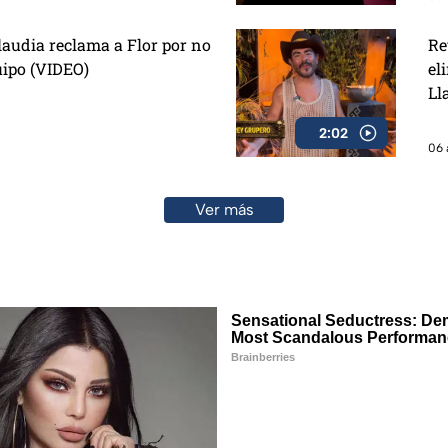
laudia reclama a Flor por no
Re
uipo (VIDEO)
el
Ll
2:02
06 
Ver más