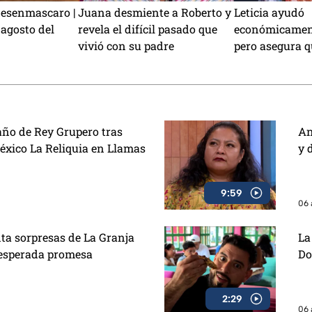
desenmascaro |
Juana desmiente a Roberto y
Leticia ayudó
agosto del
revela el difícil pasado que
económicament
vivió con su padre
pero asegura q
engañada
baño de Rey Grupero tras
An
México La Reliquia en Llamas
y 
9:59
06 
nta sorpresas de La Granja
La
nesperada promesa
Do
2:29
06 