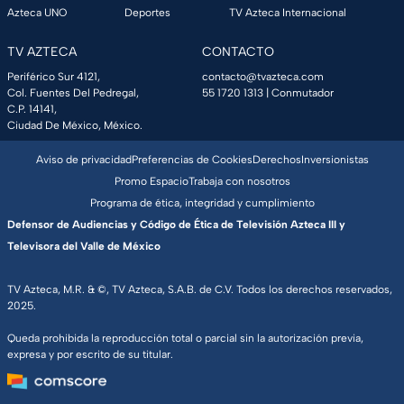
Azteca UNO
Deportes
TV Azteca Internacional
TV AZTECA
CONTACTO
Periférico Sur 4121,
contacto@tvazteca.com
Col. Fuentes Del Pedregal,
55 1720 1313
| Conmutador
C.P. 14141,
Ciudad De México, México.
Aviso de privacidad
Preferencias de Cookies
Derechos
Inversionistas
Promo Espacio
Trabaja con nosotros
Programa de ética, integridad y cumplimiento
Defensor de Audiencias y Código de Ética de Televisión Azteca III y
Televisora del Valle de México
TV Azteca, M.R. & ©, TV Azteca, S.A.B. de C.V. Todos los derechos reservados,
2025.
Queda prohibida la reproducción total o parcial sin la autorización previa,
expresa y por escrito de su titular.