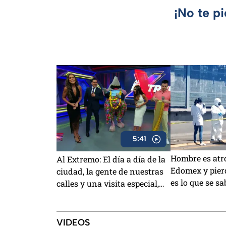
¡No te p
5:41
Hombre es atro
Al Extremo: El día a día de la
Edomex y pierd
ciudad, la gente de nuestras
es lo que se sa
calles y una visita especial,
eso y más en el programa de
este viernes
VIDEOS