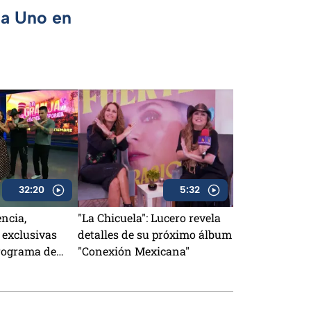
ca Uno en
32:20
5:32
encia,
"La Chicuela": Lucero revela
 exclusivas
detalles de su próximo álbum
rograma de
"Conexión Mexicana"