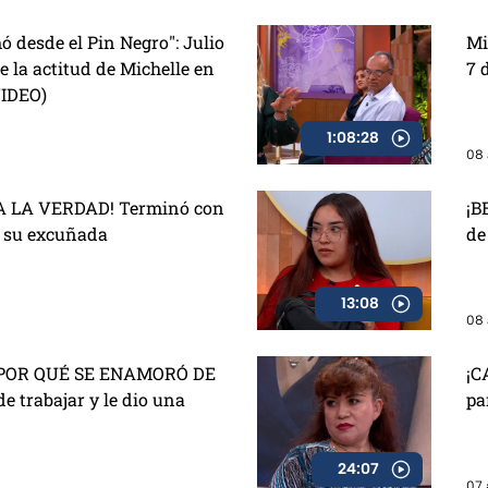
ó desde el Pin Negro": Julio
Mi
 la actitud de Michelle en
7 
VIDEO)
1:08:28
08 
 LA VERDAD! Terminó con
¡B
e su excuñada
de
13:08
08 
POR QUÉ SE ENAMORÓ DE
¡C
de trabajar y le dio una
pa
24:07
07 