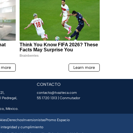
CONTACTO
21,
contacto@tvazteca.com
l Pedregal,
55 1720 1313
| Conmutador
co, México.
okies
Derechos
Inversionistas
Promo Espacio
 integridad y cumplimiento