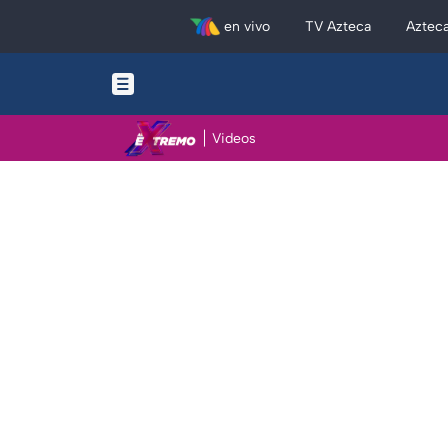
en vivo
TV Azteca
Aztec
Videos