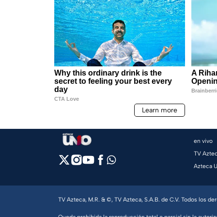
en vivo
TV Azte
Azteca 
TV Azteca, M.R. & ©, TV Azteca, S.A.B. de C.V. Todos los d
Queda prohibida la reproducción total o parcial sin la autoriz