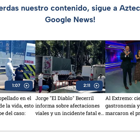
ierdas nuestro contenido, sigue a Azte
Google News!
1:07
2:11
pellado en el
Jorge "El Diablo" Becerril
Al Extremo: ci
e la vida, esto
informa sobre afectaciones
gastronomía y
be del caso:
viales y un incidente fatal en
marcaron el p
Azcapotzalco
hoy