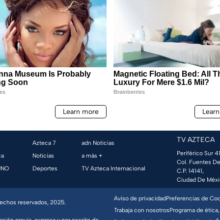
TV AZTECA
Azteca 7
adn Noticias
Periférico Sur 41
ca
Noticias
a más +
Col. Fuentes De
UNO
Deportes
TV Azteca Internacional
C.P. 14141,
Ciudad De Méxi
Aviso de privacidad
Preferencias de Co
erechos reservados, 2025.
Trabaja con nosotros
Programa de ética,
ación previa, expresa y por escrito de