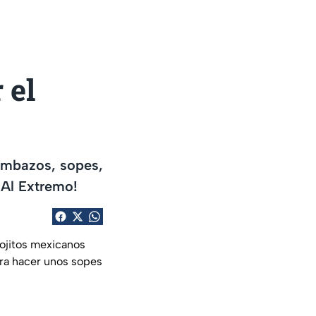
 el
ambazos, sopes,
 Al Extremo!
tojitos mexicanos
para hacer unos sopes