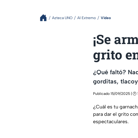
Azteca UNO
Al Extremo
Video
¡Se arm
grito e
¿Qué faltó? Na
gorditas, tlaco
Publicado 15/09/2025 | 🕑 
¿Cuál es tu garnach
para dar el grito co
espectaculares.