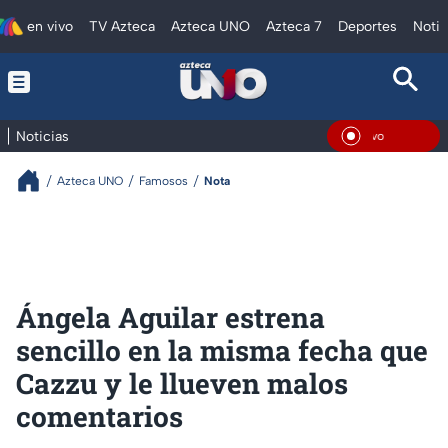
en vivo
TV Azteca
Azteca UNO
Azteca 7
Deportes
Notic
Noticias
En Viv
Azteca UNO
Famosos
Nota
Ángela Aguilar estrena
sencillo en la misma fecha que
Cazzu y le llueven malos
comentarios