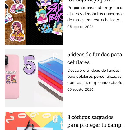
forrar libretas de tareas
Prepárate para este regreso a
clases y decora tus cuadernos
para este regreso a
de tareas con estos bellos y
clases
divertidos stickers de los Saja
05 agosto, 2026
Boys. ¡Mira las plantillas!
5 ideas de fundas para
celulares
personalizadas con
Descubre 5 ideas de fundas
para celulares personalizadas
resina de las KPop
con resina, empleando diseños
Demon Hunters
de las KPop Demon Hunters
05 agosto, 2026
usando a tus personajes
favoritos
3 códigos sagrados
para proteger tu campo