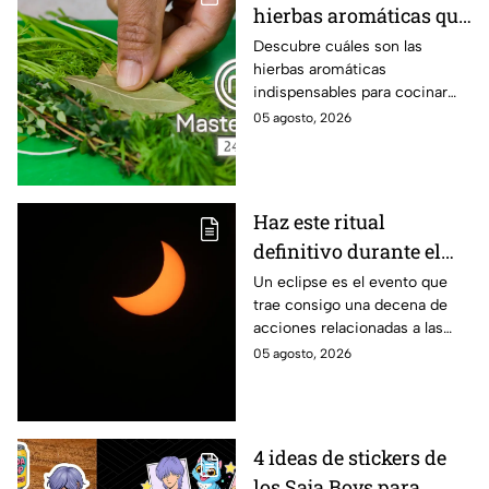
hierbas aromáticas que
no pueden faltar en tu
Descubre cuáles son las
hierbas aromáticas
cocina para dar más
indispensables para cocinar
sabor a tus platillos
como en MasterChef 24/7.
05 agosto, 2026
Haz este ritual
definitivo durante el
eclipse de agosto para
Un eclipse es el evento que
trae consigo una decena de
encontrar el amor
acciones relacionadas a las
energías. Por eso se anima a
05 agosto, 2026
realizar este ritual para
encontrar el amor.
4 ideas de stickers de
los Saja Boys para