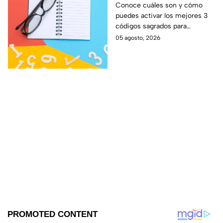
energético de personas
Conoce cuáles son y cómo
puedes activar los mejores 3
envidiosas
códigos sagrados para
proteger tu campo energético
05 agosto, 2026
de las personas con mala
energía y envidia