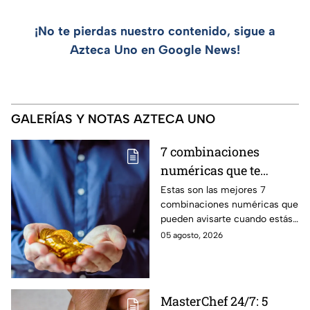
¡No te pierdas nuestro contenido, sigue a
Azteca Uno en Google News!
GALERÍAS Y NOTAS AZTECA UNO
7 combinaciones
numéricas que te
avisan que un milagro
Estas son las mejores 7
combinaciones numéricas que
económico está en
pueden avisarte cuando estás
camino
a punto de vivir un milagro en
05 agosto, 2026
el aspecto financiero y recibir
riqueza
MasterChef 24/7: 5