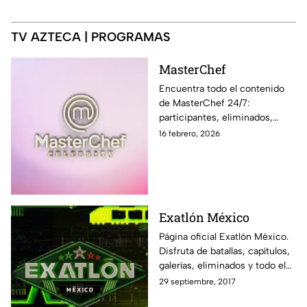
TV AZTECA | PROGRAMAS
MasterChef
Encuentra todo el contenido
de MasterChef 24/7:
participantes, eliminados,
momentos exclusivos, últimas
16 febrero, 2026
noticias y sigue EN VIVO cada
programa en Azteca UNO
Exatlón México
Página oficial Exatlón México.
Disfruta de batallas, capítulos,
galerías, eliminados y todo el
contenido exclusivo fuera de la
29 septiembre, 2017
pantalla de Azteca UNO.