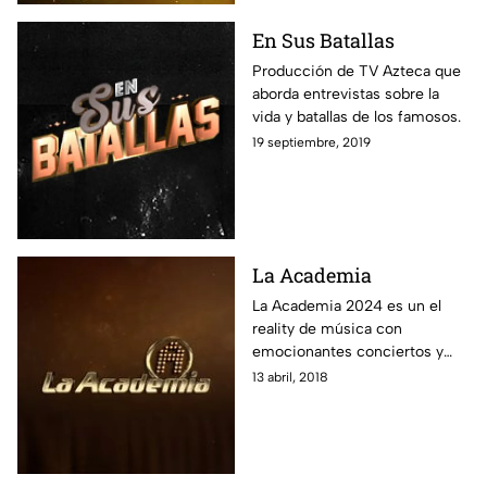
En Sus Batallas
Producción de TV Azteca que
aborda entrevistas sobre la
vida y batallas de los famosos.
19 septiembre, 2019
La Academia
La Academia 2024 es un el
reality de música con
emocionantes conciertos y
críticas, donde jóvenes
13 abril, 2018
cantantes compiten y la gente
vota por su alumno favorito.
Encuentra aquí la transmisión
en vivo 24/7, las últimas