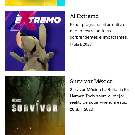
Al Extremo
Es un programa informativo
que muestra noticias
sorprendentes e impactantes
alrededor del mundo, además
17 abril, 2023
de especialistas y reportajes
que te dejarán con la boca
abierta.
Survivor México
Survivor México La Reliquia En
Llamas: Todo sobre el mejor
reality de supervivencia está
aquí: fotos, notas y todos los
28 abril, 2020
episodios disponibles para que
vivas al máximo esta
experiencia.