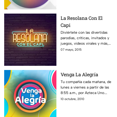
Pati Chapoy.
La Resolana Con El
Capi
Diviértete con las divertidas
parodias, críticas, invitados y
juegos, videos virales y más,
con el estilo único de El Capi
07 mayo, 2015
Pérez en La Resolana.
Venga La Alegría
Tu compañía cada mañana, de
lunes a viernes a partir de las
8:55 a.m., por Azteca Uno.
Toda la familia de VLA te
10 octubre, 2010
espera. ¡En Venga la Alegría es
tiempo de la diversión!