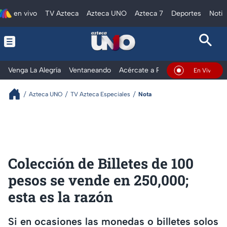
en vivo
TV Azteca
Azteca UNO
Azteca 7
Deportes
Notic
Venga La Alegría
Ventaneando
Acércate a Rocío
Al Extremo
En Vivo
Azteca UNO
TV Azteca Especiales
Nota
Colección de Billetes de 100
pesos se vende en 250,000;
esta es la razón
Si en ocasiones las monedas o billetes solos