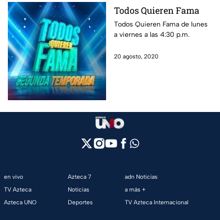
noticias, las mejores fotos y
Todos Quieren Fama
revive los conciertos.
Todos Quieren Fama de lunes
a viernes a las 4:30 p.m.
20 agosto, 2020
en vivo
Azteca 7
adn Noticias
TV Azteca
Noticias
a más +
Azteca UNO
Deportes
TV Azteca Internacional