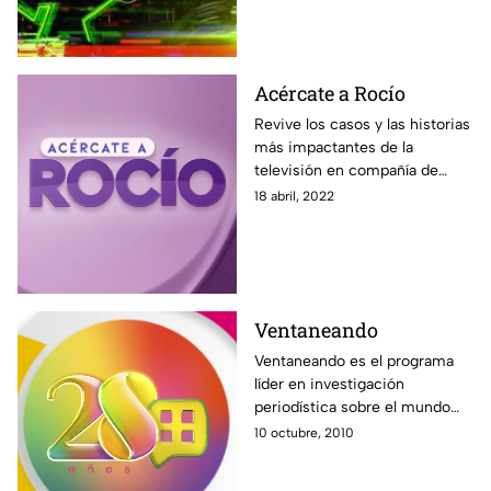
Acércate a Rocío
Revive los casos y las historias
más impactantes de la
televisión en compañía de
Rocío Sánchez Azuara y su
18 abril, 2022
nuevo programa Acércate a
Rocío. Solo por Azteca UNO.
Ventaneando
Ventaneando es el programa
líder en investigación
periodística sobre el mundo
del espectáculo. Noticias,
10 octubre, 2010
entrevistas, exclusivas, con un
gran equipo comandando por