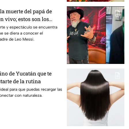
 la muerte del papá de
n vivo; estos son los
nga La Alegría
rte y espectáculo se encuentra
ue se diera a conocer el
padre de Leo Messi.
ino de Yucatán que te
arte de la rutina
 ideal para que puedas recargar las
onectar con naturaleza.