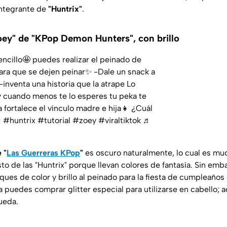
 integrante de
"Huntrix"
.
oey" de "KPop Demon Hunters", con brillo
sencillo🤩 puedes realizar el peinado de
 para que se dejen peinar✨ -Dale un snack a
-inventa una historia que la atrape Lo
y cuando menos te lo esperes tu peka te
 fortalece el vínculo madre e hija👧 ¿Cuál
️
#huntrix
#tutorial
#zoey
#viraltiktok
♬
 "
Las Guerreras KPop
"
es oscuro naturalmente, lo cual es m
to de las "Huntrix" porque llevan colores de fantasía. Sin emb
ues de color y brillo al peinado para la fiesta de cumpleaños d
a puedes comprar glitter especial para utilizarse en cabello; 
ueda.