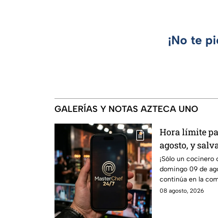
¡No te p
GALERÍAS Y NOTAS AZTECA UNO
Hora límite p
agosto, y salv
de MasterChef
¡Sólo un cocinero 
domingo 09 de ago
continúa en la co
08 agosto, 2026