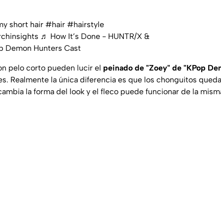
my short hair
#hair
#hairstyle
chinsights
♬ How It’s Done - HUNTR/X &
p Demon Hunters Cast
on pelo corto pueden lucir el
peinado de "Zoey" de "KPop De
es. Realmente la única diferencia es que los chonguitos que
ambia la forma del look y el fleco puede funcionar de la mis