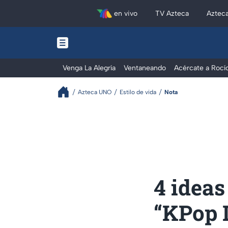
en vivo
TV Azteca
Aztec
Venga La Alegría
Ventaneando
Acércate a Rocí
Azteca UNO
Estilo de vida
Nota
4 ideas
“KPop 