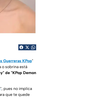
as Guerreras KPop
"
a o sobrina está
oey" de "KPop Demon
a
", pues no implica
para que te quede