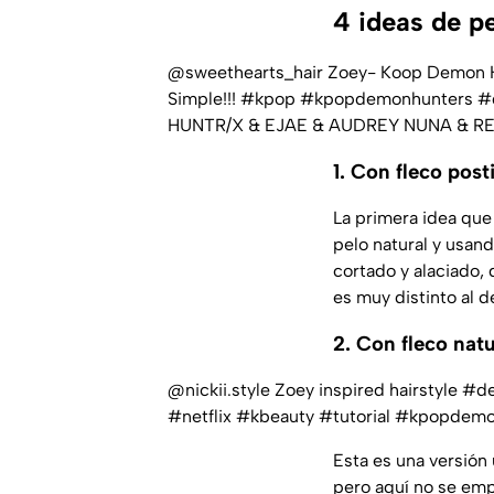
4 ideas de p
@sweethearts_hair
Zoey- Koop Demon Hun
Simple!!!
#kpop
#kpopdemonhunters
#
HUNTR/X & EJAE & AUDREY NUNA & REI
1. Con fleco post
La primera idea que
pelo natural y usan
cortado y alaciado, 
es muy distinto al d
2. Con fleco natu
@nickii.style
Zoey inspired hairstyle
#de
#netflix
#kbeauty
#tutorial
#kpopdemo
Esta es una versión
pero aquí no se empl