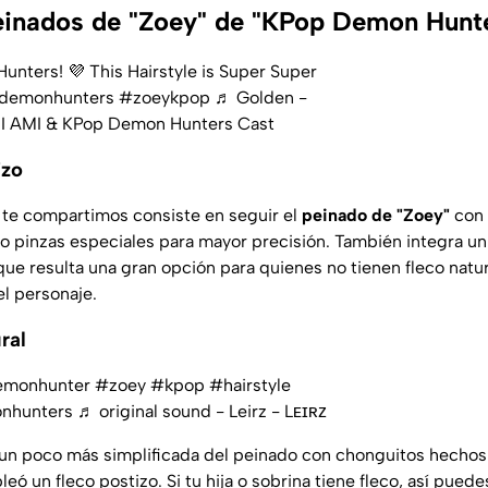
einados de "Zoey" de "KPop Demon Hunt
ters! 💜 This Hairstyle is Super Super
demonhunters
#zoeykpop
♬ Golden -
 AMI & KPop Demon Hunters Cast
izo
 te compartimos consiste en seguir el
peinado de "Zoey"
con
do pinzas especiales para mayor precisión. También integra un
que resulta una gran opción para quienes no tienen fleco natur
el personaje.
ral
monhunter
#zoey
#kpop
#hairstyle
nhunters
♬ original sound - Leirz - Lᴇɪʀᴢ
 un poco más simplificada del peinado con chonguitos hechos a
eó un fleco postizo. Si tu hija o sobrina tiene fleco, así pued