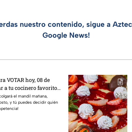
ierdas nuestro contenido, sigue a Azte
Google News!
ara VOTAR hoy, 08 de
ar a tu cocinero favorito
 24/7
colgará el mandil mañana,
sto, y tú puedes decidir quién
mpetencia!