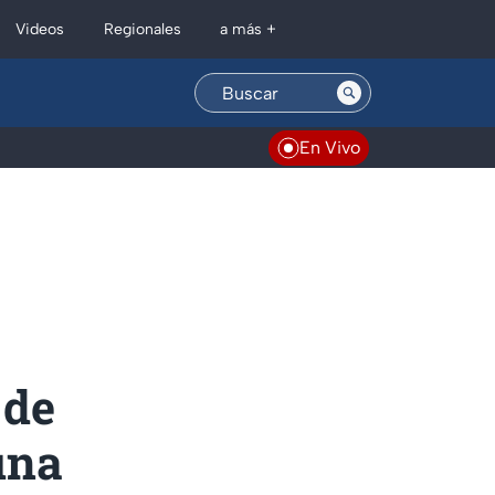
Regionales
Videos
a más +
En Vivo
 de
una