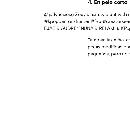
4. En pelo corto
@jadynesiosg
Zoey’s hairstyle but with 
#kpopdemonshunter
#fyp
#creatorsear
EJAE & AUDREY NUNA & REI AMI & KPo
También las niñas c
pocas modificacion
pequeños, pero no c