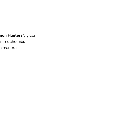
mon Hunters",
y con
dan mucho más
ma manera.