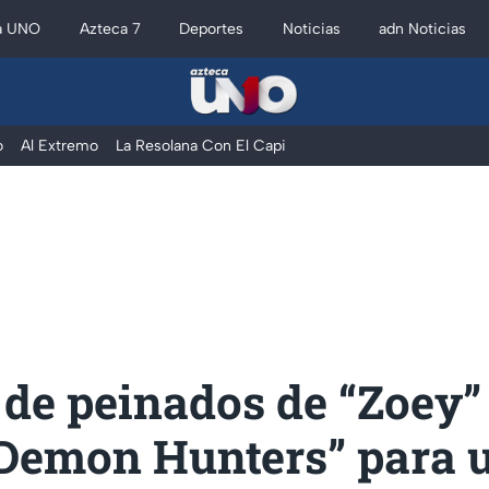
a UNO
Azteca 7
Deportes
Noticias
adn Noticias
o
Al Extremo
La Resolana Con El Capi
 de peinados de “Zoey”
Demon Hunters” para 