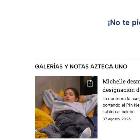
¡No te p
GALERÍAS Y NOTAS AZTECA UNO
Michelle desm
designación d
integrante de 
La cocinera le ase
portando el Pin N
24/7
subido al balcón
07 agosto, 2026