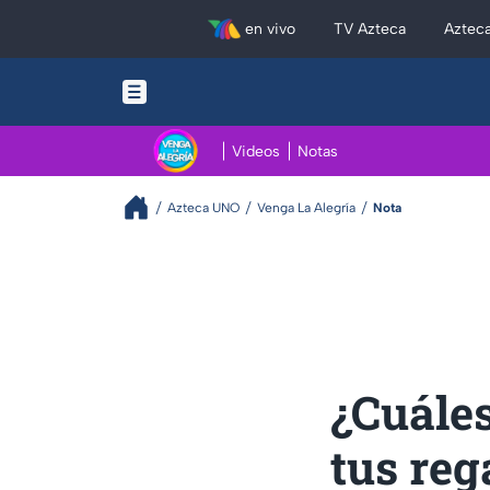
en vivo
TV Azteca
Aztec
Videos
Notas
Azteca UNO
Venga La Alegría
Nota
¿Cuáles
tus reg