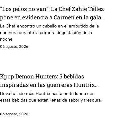
"Los pelos no van": La Chef Zahie Téllez
pone en evidencia a Carmen en la gala
de mandiles negros de MasterChef 24/7
La Chef encontró un cabello en el embutido de la
cocinera durante la primera degustación de la
noche
06 agosto, 2026
Kpop Demon Hunters: 5 bebidas
inspiradas en las guerreras Huntrix
para llevar a la escuela este regreso a
Lleva tu lado más Huntrix hasta en tu lunch con
estas bebidas que están llenas de sabor y frescura.
clases 2026; son saludables y deliciosas
06 agosto, 2026