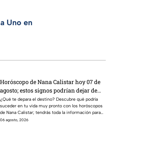
ca Uno en
Horóscopo de Nana Calistar hoy 07 de
agosto; estos signos podrían dejar de
estar solteros más pronto de lo que
¿Qué te depara el destino? Descubre qué podría
suceder en tu vida muy pronto con los horóscopos
imaginan y recibir propuestas
de Nana Calistar; tendrás toda la información para
laborales
afrontar el futuro.
06 agosto, 2026