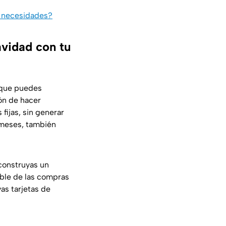
s necesidades?
avidad con tu
n que puedes
ón de hacer
fijas, sin generar
 meses, también
 construyas un
able de las compras
as tarjetas de