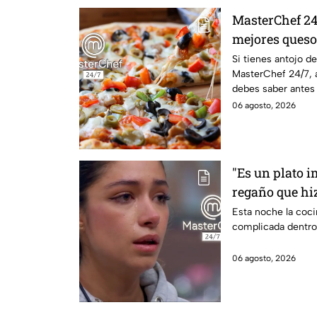
MasterChef 24/
mejores queso
casa?
Si tienes antojo d
MasterChef 24/7, 
debes saber antes
06 agosto, 2026
"Es un plato i
regaño que hiz
dentro de Mas
Esta noche la coc
complicada dentro
06 agosto, 2026