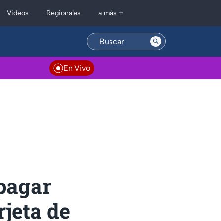
Regionales
Videos
a más +
En Vivo
 pagar
rjeta de