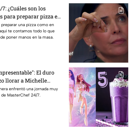
7: ¿Cuáles son los
s para preparar pizza en
e preparar una pizza como en
aquí te contamos todo lo que
 de poner manos en la masa.
mpresentable": El duro
o llorar a Michelle
terChef 24/7
inera enfrentó una jornada muy
 de MasterChef 24/7.