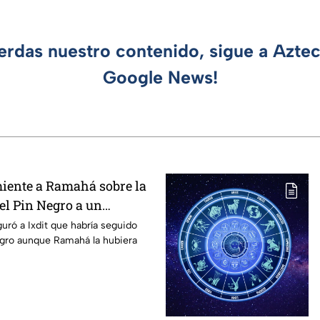
ierdas nuestro contenido, sigue a Azte
Google News!
iente a Ramahá sobre la
el Pin Negro a un
las "Divas" en MasterChef
guró a Ixdit que habría seguido
egro aunque Ramahá la hubiera