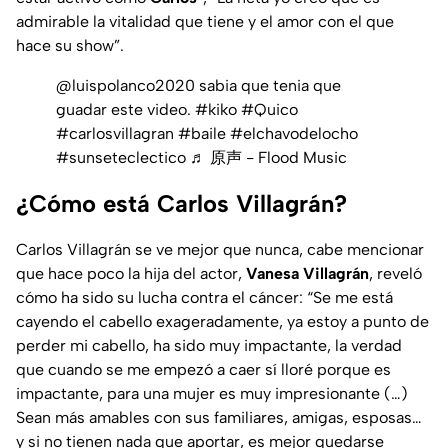
admirable la vitalidad que tiene y el amor con el que
hace su show
”.
@luispolanco2020
sabia que tenia que
guadar este video.
#kiko
#Quico
#carlosvillagran
#baile
#elchavodelocho
#sunseteclectico
♬ 原声 - Flood Music
¿Cómo está Carlos Villagrán?
Carlos Villagrán se ve mejor que nunca, cabe mencionar
que hace poco la hija del actor,
Vanesa Villagrán
, reveló
cómo ha sido su lucha contra el cáncer: “
Se me está
cayendo el cabello exageradamente, ya estoy a punto de
perder mi cabello, ha sido muy impactante, la verdad
que cuando se me empezó a caer sí lloré porque es
impactante, para una mujer es muy impresionante (…)
Sean más amables con sus familiares, amigas, esposas…
y si no tienen nada que aportar, es mejor quedarse