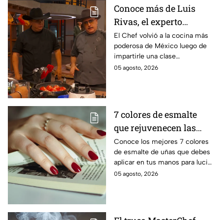
Conoce más de Luis
Rivas, el experto
parrillero que fue
El Chef volvió a la cocina más
poderosa de México luego de
invitado a la batalla por
impartirle una clase
equipos de MasterChef
personalizada a Ixdit
05 agosto, 2026
24/7
7 colores de esmalte
que rejuvenecen las
manos al instante y
Conoce los mejores 7 colores
de esmalte de uñas que debes
combinan con todo
aplicar en tus manos para lucir
una piel mucho más brillante y
05 agosto, 2026
joven, además de combinar
con todo