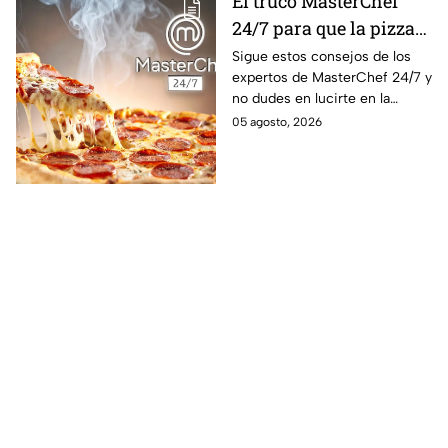
El truco MasterChef
24/7 para que la pizza
quede crujiente y
Sigue estos consejos de los
expertos de MasterChef 24/7 y
deliciosa
no dudes en lucirte en la
cocina.
05 agosto, 2026