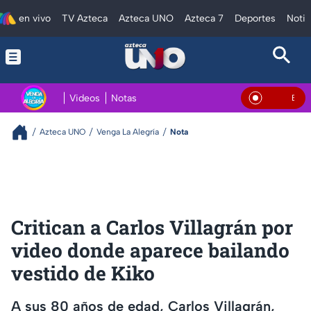
en vivo
TV Azteca
Azteca UNO
Azteca 7
Deportes
Notic
Videos
Notas
En Vivo
Azteca UNO
Venga La Alegría
Nota
Critican a Carlos Villagrán por
video donde aparece bailando
vestido de Kiko
A sus 80 años de edad, Carlos Villagrán,