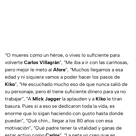
“
O mueres como un héroe, o vives lo suficiente para
volverte
Carlos Villagrán
”, “Me iba a ir con las cariñosas,
pero mejor le meto al
Afore
”, “Muchos llegamos a esa
edad y ni siquiera vamos a poder hacer los pasos de
Kiko
”, “He escuchado mucho eso de que nunca salió de
su personaje, pero él tiene suficiente dinero para ya no
trabajar”, “A
Mick Jagger
la aplauden y a
Kiko
le tiran
basura. Pues si a eso se dedicaron toda la vida, es
enorme que lo sigan haciendo con gusto hasta donde
puedan”, “Qué chin… llegar a los 80 años con esa
motivación”, “Qué padre tener la vitalidad y ganas de
estar activo como
Carlos
”, “La neta yo creo que es