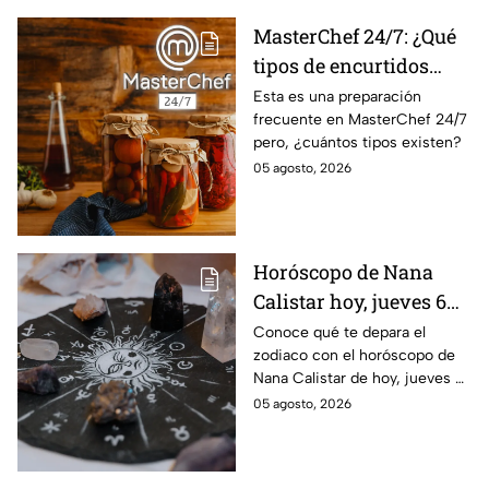
MasterChef 24/7: ¿Qué
tipos de encurtidos
hay?
Esta es una preparación
frecuente en MasterChef 24/7
pero, ¿cuántos tipos existen?
05 agosto, 2026
Horóscopo de Nana
Calistar hoy, jueves 6
de agosto: a estos
Conoce qué te depara el
zodiaco con el horóscopo de
signos se les abren las
Nana Calistar de hoy, jueves 6
puertas del dinero
de agosto. ¿Será dinero o
05 agosto, 2026
amor? ¡Sigue leyendo! Estas
son las predicciones.