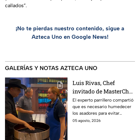
callados”.
¡No te pierdas nuestro contenido, sigue a
Azteca Uno en Google News!
GALERÍAS Y NOTAS AZTECA UNO
Luis Rivas, Chef
invitado de MasterChef
24/7 destaca la
El experto parrillero compartió
que es necesario humedecer
importancia del agua
los asadores para evitar
para la preparación de
accidentes
05 agosto, 2026
cualquier asado