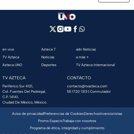
en vivo
Azteca 7
adn Noticias
TV Azteca
Noticias
a más +
Azteca UNO
Deportes
TV Azteca Internacional
TV AZTECA
CONTACTO
Periférico Sur 4121,
contacto@tvazteca.com
Col. Fuentes Del Pedregal,
55 1720 1313
| Conmutador
C.P. 14141,
Ciudad De México, México.
Aviso de privacidad
Preferencias de Cookies
Derechos
Inversionistas
Promo Espacio
Trabaja con nosotros
Programa de ética, integridad y cumplimiento