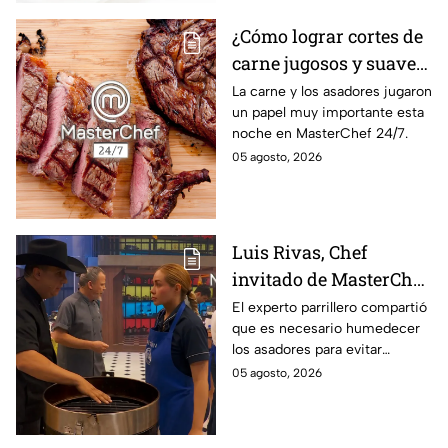
¿Cómo lograr cortes de
carne jugosos y suaves
al estilo MasterChef
La carne y los asadores jugaron
un papel muy importante esta
24/7?
noche en MasterChef 24/7.
05 agosto, 2026
Luis Rivas, Chef
invitado de MasterChef
24/7 destaca la
El experto parrillero compartió
que es necesario humedecer
importancia del agua
los asadores para evitar
para la preparación de
accidentes
05 agosto, 2026
cualquier asado