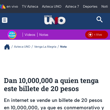
en vivo
TV Azteca
Azteca UNO
Azteca 7
Deportes
Notic
Videos
Notas
En Vivo
Azteca UNO
Venga La Alegría
Nota
Dan 10,000,000 a quien tenga
este billete de 20 pesos
En internet se vende un billete de 20 pesos
en 10,000,000, ya que es conmemorativo y