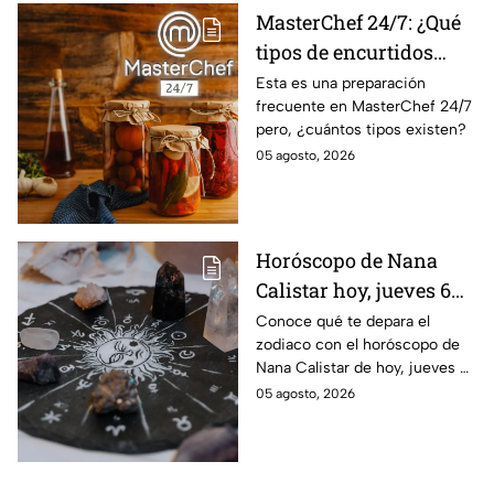
MasterChef 24/7: ¿Qué
tipos de encurtidos
hay?
Esta es una preparación
frecuente en MasterChef 24/7
pero, ¿cuántos tipos existen?
05 agosto, 2026
Horóscopo de Nana
Calistar hoy, jueves 6
de agosto: a estos
Conoce qué te depara el
zodiaco con el horóscopo de
signos se les abren las
Nana Calistar de hoy, jueves 6
puertas del dinero
de agosto. ¿Será dinero o
05 agosto, 2026
amor? ¡Sigue leyendo! Estas
son las predicciones.