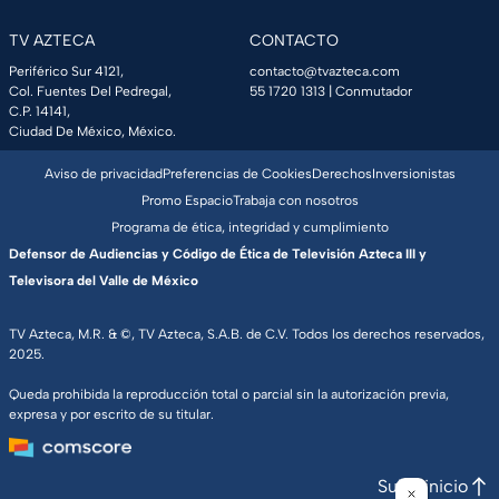
TV AZTECA
CONTACTO
Periférico Sur 4121,
contacto@tvazteca.com
Col. Fuentes Del Pedregal,
55 1720 1313
| Conmutador
C.P. 14141,
Ciudad De México, México.
Aviso de privacidad
Preferencias de Cookies
Derechos
Inversionistas
Promo Espacio
Trabaja con nosotros
Programa de ética, integridad y cumplimiento
Defensor de Audiencias y Código de Ética de Televisión Azteca III y
Televisora del Valle de México
TV Azteca, M.R. & ©, TV Azteca, S.A.B. de C.V. Todos los derechos reservados,
2025.
Queda prohibida la reproducción total o parcial sin la autorización previa,
expresa y por escrito de su titular.
Subir inicio