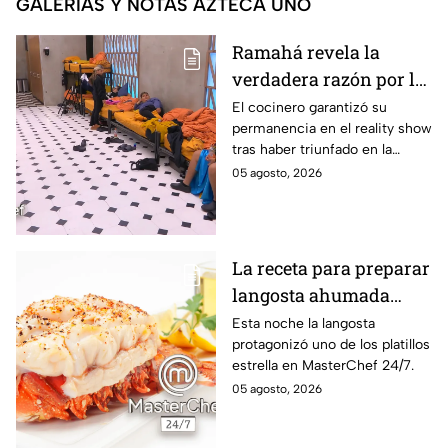
GALERÍAS Y NOTAS AZTECA UNO
Ramahá revela la
verdadera razón por la
que subió a Daniela al
El cocinero garantizó su
permanencia en el reality show
balcón de MasterChef
tras haber triunfado en la
24/7
pasada batalla por equipos
05 agosto, 2026
La receta para preparar
langosta ahumada
como en MasterChef
Esta noche la langosta
protagonizó uno de los platillos
24/7
estrella en MasterChef 24/7.
05 agosto, 2026