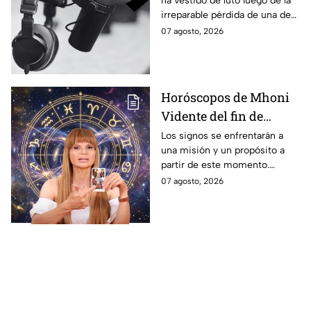
ha vestido de luto luego de la
los grandes referentes
irreparable pérdida de una de
de la pantalla chica y
las figuras más destacadas.
07 agosto, 2026
querido por miles de
generaciones
Horóscopos de Mhoni
Vidente del fin de
semana: predicciones
Los signos se enfrentarán a
una misión y un propósito a
en el amor, dinero,
partir de este momento.
salud y suerte en el
Algunos tendrán etapas de
07 agosto, 2026
portal del infinito
abundancia y crecimiento.