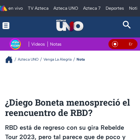
en vivo
TV Azteca
Azteca UNO
Azteca 7
Deportes
Notic
Videos
Notas
En Vivo
Azteca UNO
Venga La Alegría
Nota
¿Diego Boneta menospreció el
reencuentro de RBD?
RBD está de regreso con su gira Rebelde
Tour 2023, pero tal parece que de poco y