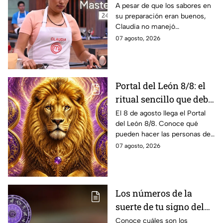
reto de la pizza que casi
A pesar de que los sabores en
su preparación eran buenos,
le cuesta un delantal
Claudia no manejó
negro
correctamente un ingrediente
07 agosto, 2026
y la pizza que presentó en
MasterChef 24/7 se estropeó.
Portal del León 8/8: el
ritual sencillo que debe
hacer cada signo este 8
El 8 de agosto llega el Portal
del León 8/8. Conoce qué
de agosto para atraer la
pueden hacer las personas de
abundancia
cada signo del zodiaco para
07 agosto, 2026
elevar intenciones y
manifestar sus más grandes
deseos de abundancia.
Los números de la
suerte de tu signo del
zodíaco hoy viernes 7
Conoce cuáles son los