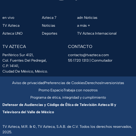
en vivo
Azteca 7
adn Noticias
TV Azteca
Noticias
a más +
Azteca UNO
Deportes
TV Azteca Internacional
TV AZTECA
CONTACTO
Periférico Sur 4121,
contacto@tvazteca.com
Col. Fuentes Del Pedregal,
55 1720 1313
| Conmutador
C.P. 14141,
Ciudad De México, México.
Aviso de privacidad
Preferencias de Cookies
Derechos
Inversionistas
Promo Espacio
Trabaja con nosotros
Programa de ética, integridad y cumplimiento
Defensor de Audiencias y Código de Ética de Televisión Azteca III y
Televisora del Valle de México
TV Azteca, M.R. & ©, TV Azteca, S.A.B. de C.V. Todos los derechos reservados,
2025.