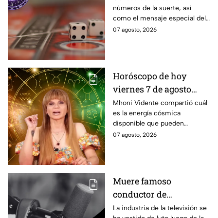
números de la suerte, así
de agosto
como el mensaje especial del
universo para cada uno de los
07 agosto, 2026
signos del zodíaco hoy viernes
7 de agosto
Horóscopo de hoy
viernes 7 de agosto
estas son las
Mhoni Vidente compartió cuál
es la energía cósmica
predicciones de Mhoni
disponible que pueden
Vidente
aprovechar las personas de los
07 agosto, 2026
distintos signos del zodiaco.
Estas son sus predicciones del
viernes 7 de agosto en temas
de salud, dinero y amor.
Muere famoso
conductor de
televisión; fue uno de
La industria de la televisión se