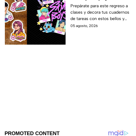
forrar libretas de tareas
Prepárate para este regreso a
clases y decora tus cuadernos
para este regreso a
de tareas con estos bellos y
clases
divertidos stickers de los Saja
05 agosto, 2026
Boys. ¡Mira las plantillas!