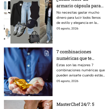
armario cápsula para
este regreso a clases
No necesitas gastar mucho
dinero para lucir looks llenos
2026? Lucirás
de estilo y elegancia en la
sofisticada y elegante
escuela, solo prendas básicas
05 agosto, 2026
con prendas básicas
que aquí te compartiremos.
sin gastar mucho
dinero
7 combinaciones
numéricas que te
avisan que un milagro
Estas son las mejores 7
combinaciones numéricas que
económico está en
pueden avisarte cuando estás
camino
a punto de vivir un milagro en
05 agosto, 2026
el aspecto financiero y recibir
riqueza
MasterChef 24/7: 5