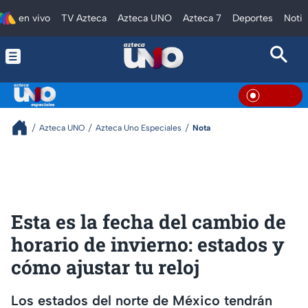
en vivo
TV Azteca
Azteca UNO
Azteca 7
Deportes
Notic
En Viv
Azteca UNO
Azteca Uno Especiales
Nota
Esta es la fecha del cambio de
horario de invierno: estados y
cómo ajustar tu reloj
Los estados del norte de México tendrán