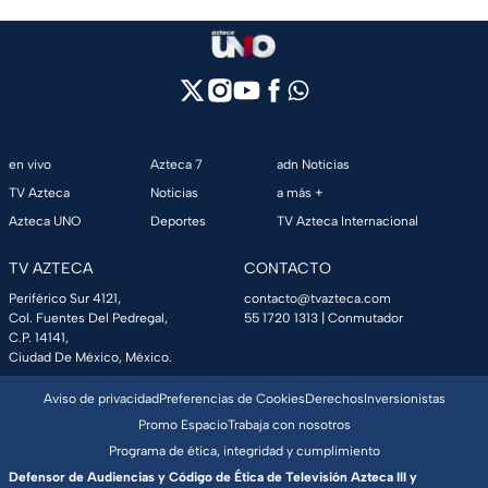
en vivo
Azteca 7
adn Noticias
TV Azteca
Noticias
a más +
Azteca UNO
Deportes
TV Azteca Internacional
TV AZTECA
CONTACTO
Periférico Sur 4121,
contacto@tvazteca.com
Col. Fuentes Del Pedregal,
55 1720 1313
| Conmutador
C.P. 14141,
Ciudad De México, México.
Aviso de privacidad
Preferencias de Cookies
Derechos
Inversionistas
Promo Espacio
Trabaja con nosotros
Programa de ética, integridad y cumplimiento
Defensor de Audiencias y Código de Ética de Televisión Azteca III y