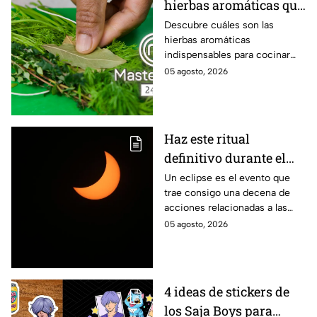
hierbas aromáticas que
no pueden faltar en tu
Descubre cuáles son las
hierbas aromáticas
cocina para dar más
indispensables para cocinar
sabor a tus platillos
como en MasterChef 24/7.
05 agosto, 2026
Haz este ritual
definitivo durante el
eclipse de agosto para
Un eclipse es el evento que
trae consigo una decena de
encontrar el amor
acciones relacionadas a las
energías. Por eso se anima a
05 agosto, 2026
realizar este ritual para
encontrar el amor.
4 ideas de stickers de
los Saja Boys para