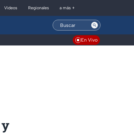
Regionales
Videos
a más +
En Vivo
 y