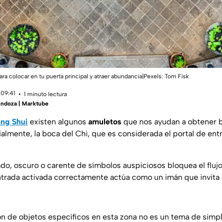
ra colocar en tu puerta principal y atraer abundancia|Pexels:
Tom Fisk
 09:41
1 minuto lectura
ndoza | Marktube
ng Shui
existen algunos
amuletos
que nos ayudan a obtener b
almente, la boca del Chi, que es considerada el portal de ent
o, oscuro o carente de símbolos auspiciosos bloquea el flujo 
trada activada correctamente actúa como un imán que invita 
ión de objetos específicos en esta zona no es un tema de simp