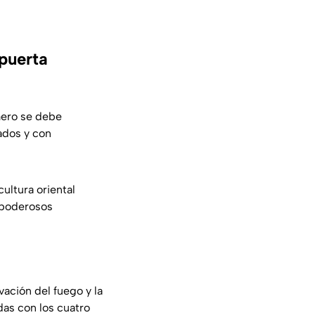
puerta
mero se debe
ados y con
cultura oriental
poderosos
vación del fuego y la
edas con los cuatro