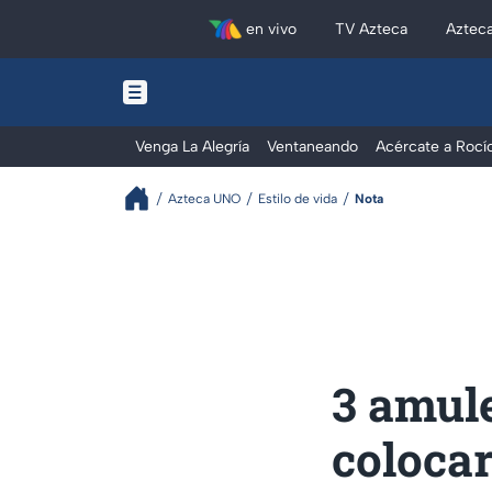
en vivo
TV Azteca
Aztec
Venga La Alegría
Ventaneando
Acércate a Rocí
Azteca UNO
Estilo de vida
Nota
3 amule
colocar