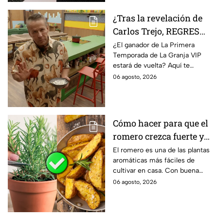
¿Tras la revelación de
Carlos Trejo, REGRESA
Alfredo Adame a La
¿El ganador de La Primera
Temporada de La Granja VIP
Granja VIP? Esto es lo
estará de vuelta? Aquí te
que debes saber
decimos todo lo que se sabe
06 agosto, 2026
hasta el momento.
Cómo hacer para que el
romero crezca fuerte y
tener condimentos
El romero es una de las plantas
aromáticas más fáciles de
durante todo el año
cultivar en casa. Con buena
luz, un riego moderado y
06 agosto, 2026
podas regulares, es posible
disfrutar de hojas frescas para
cocinar durante todo el año.