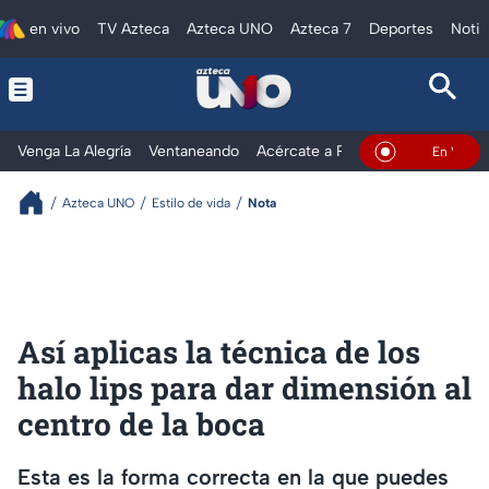
en vivo
TV Azteca
Azteca UNO
Azteca 7
Deportes
Notic
Venga La Alegría
Ventaneando
Acércate a Rocío
Al Extremo
En Vivo
Azteca UNO
Estilo de vida
Nota
Así aplicas la técnica de los
halo lips para dar dimensión al
centro de la boca
Esta es la forma correcta en la que puedes