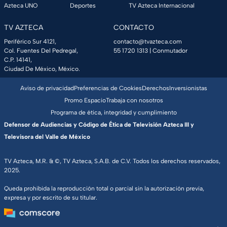
Azteca UNO
Deportes
TV Azteca Internacional
TV AZTECA
CONTACTO
Periférico Sur 4121,
contacto@tvazteca.com
Col. Fuentes Del Pedregal,
55 1720 1313
| Conmutador
C.P. 14141,
Ciudad De México, México.
Aviso de privacidad
Preferencias de Cookies
Derechos
Inversionistas
Promo Espacio
Trabaja con nosotros
Programa de ética, integridad y cumplimiento
Defensor de Audiencias y Código de Ética de Televisión Azteca III y
Televisora del Valle de México
TV Azteca, M.R. & ©, TV Azteca, S.A.B. de C.V. Todos los derechos reservados,
2025.
Queda prohibida la reproducción total o parcial sin la autorización previa,
expresa y por escrito de su titular.