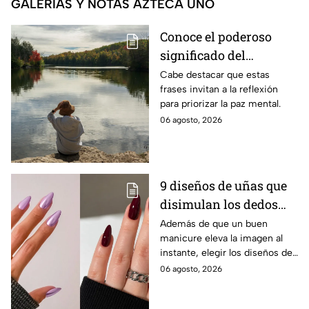
GALERÍAS Y NOTAS AZTECA UNO
Conoce el poderoso
significado del
proverbio árabe “Un
Cabe destacar que estas
frases invitan a la reflexión
mediano bienestar
para priorizar la paz mental.
tranquilo es preferible
06 agosto, 2026
a la opulencia llena de
preocupaciones”
9 diseños de uñas que
disimulan los dedos
gordos y hacen que tu
Además de que un buen
manicure eleva la imagen al
mano se vea más
instante, elegir los diseños de
estilizada
uñas adecuados es una forma
06 agosto, 2026
sutil de estilizar las manos que
se ven grandes.