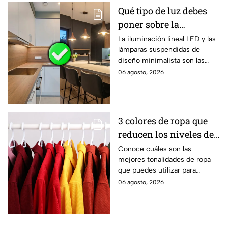
Qué tipo de luz debes
poner sobre la
encimera para
La iluminación lineal LED y las
lámparas suspendidas de
agrandar la cocina
diseño minimalista son las
opciones preferidas por los
06 agosto, 2026
expertos para hacer que la
cocina se perciba más amplia,
funcional y luminosa. La
elección correcta de la luz de
3 colores de ropa que
este espacio puede
reducen los niveles de
transformar visualmente el
lugar sin realizar una
ansiedad en entornos
Conoce cuáles son las
remodelación.
mejores tonalidades de ropa
laborales estresantes
que puedes utilizar para
reducir el estrés y la ansiedad
06 agosto, 2026
en los entornos laborales que
resultan estresantes