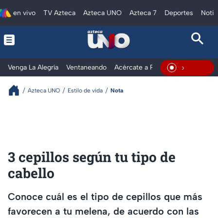
en vivo
TV Azteca
Azteca UNO
Azteca 7
Deportes
Notic
Venga La Alegría
Ventaneando
Acércate a Rocío
Al Extremo
En Vivo
Azteca UNO
Estilo de vida
Nota
3 cepillos según tu tipo de
cabello
Conoce cuál es el tipo de cepillos que más
favorecen a tu melena, de acuerdo con las