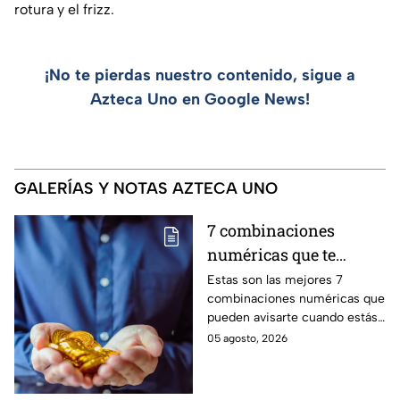
rotura y el frizz.
¡No te pierdas nuestro contenido, sigue a
Azteca Uno en Google News!
GALERÍAS Y NOTAS AZTECA UNO
7 combinaciones
numéricas que te
avisan que un milagro
Estas son las mejores 7
combinaciones numéricas que
económico está en
pueden avisarte cuando estás
camino
a punto de vivir un milagro en
05 agosto, 2026
el aspecto financiero y recibir
riqueza