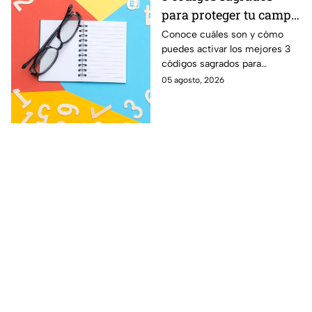
para proteger tu campo
energético de personas
Conoce cuáles son y cómo
puedes activar los mejores 3
envidiosas
códigos sagrados para
proteger tu campo energético
05 agosto, 2026
de las personas con mala
energía y envidia