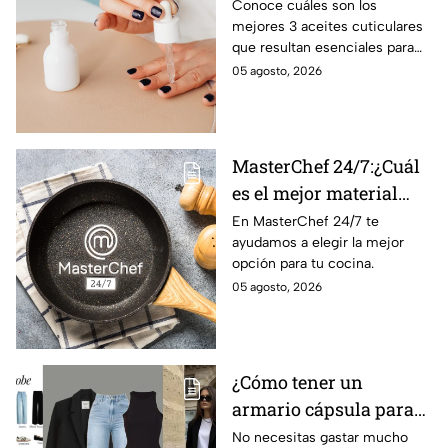
las uñas quebradizas y
Conoce cuáles son los
mejores 3 aceites cuticulares
la piel abierta
que resultan esenciales para
que puedas curar las uñas
05 agosto, 2026
quebradizas y la piel que se
encuentra herida
MasterChef 24/7:¿Cuál
es el mejor material
para una sartén?
En MasterChef 24/7 te
ayudamos a elegir la mejor
opción para tu cocina.
05 agosto, 2026
¿Cómo tener un
armario cápsula para
este regreso a clases
No necesitas gastar mucho