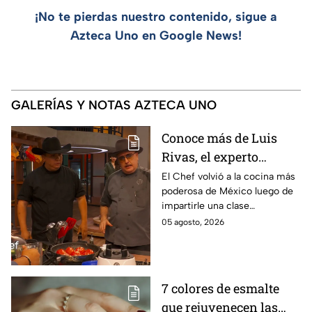
¡No te pierdas nuestro contenido, sigue a
Azteca Uno en Google News!
GALERÍAS Y NOTAS AZTECA UNO
Conoce más de Luis
Rivas, el experto
parrillero que fue
El Chef volvió a la cocina más
poderosa de México luego de
invitado a la batalla por
impartirle una clase
equipos de MasterChef
personalizada a Ixdit
05 agosto, 2026
24/7
7 colores de esmalte
que rejuvenecen las