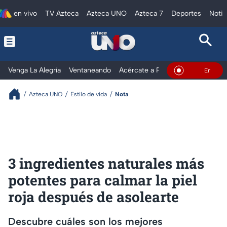
en vivo
TV Azteca
Azteca UNO
Azteca 7
Deportes
Notic
Venga La Alegría
Ventaneando
Acércate a Rocío
Al Extremo
En Vivo
Azteca UNO
Estilo de vida
Nota
3 ingredientes naturales más
potentes para calmar la piel
roja después de asolearte
Descubre cuáles son los mejores