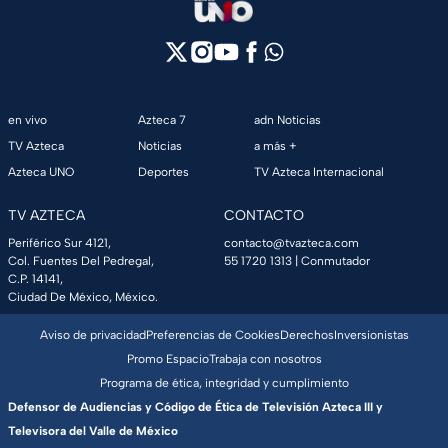
en vivo
Azteca 7
adn Noticias
TV Azteca
Noticias
a más +
Azteca UNO
Deportes
TV Azteca Internacional
TV AZTECA
CONTACTO
Periférico Sur 4121,
contacto@tvazteca.com
Col. Fuentes Del Pedregal,
55 1720 1313
| Conmutador
C.P. 14141,
Ciudad De México, México.
Aviso de privacidad
Preferencias de Cookies
Derechos
Inversionistas
Promo Espacio
Trabaja con nosotros
Programa de ética, integridad y cumplimiento
Defensor de Audiencias y Código de Ética de Televisión Azteca III y
Televisora del Valle de México