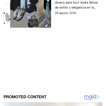
dinero para lucir looks llenos
2026? Lucirás
de estilo y elegancia en la
sofisticada y elegante
escuela, solo prendas básicas
05 agosto, 2026
con prendas básicas
que aquí te compartiremos.
sin gastar mucho
dinero