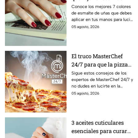
manos al instante y
Conoce los mejores 7 colores
de esmalte de uñas que debes
combinan con todo
aplicar en tus manos para lucir
una piel mucho más brillante y
05 agosto, 2026
joven, además de combinar
con todo
El truco MasterChef
24/7 para que la pizza
quede crujiente y
Sigue estos consejos de los
expertos de MasterChef 24/7 y
deliciosa
no dudes en lucirte en la
cocina.
05 agosto, 2026
3 aceites cuticulares
esenciales para curar