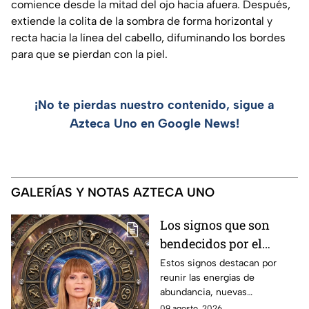
comience desde la mitad del ojo hacia afuera. Después,
extiende la colita de la sombra de forma horizontal y
recta hacia la línea del cabello, difuminando los bordes
para que se pierdan con la piel.
¡No te pierdas nuestro contenido, sigue a
Azteca Uno en Google News!
GALERÍAS Y NOTAS AZTECA UNO
Los signos que son
bendecidos por el
universo con suerte en
Estos signos destacan por
reunir las energías de
el dinero y el amor a
abundancia, nuevas
partir de hoy 9 de
oportunidades, estabilidad
09 agosto, 2026