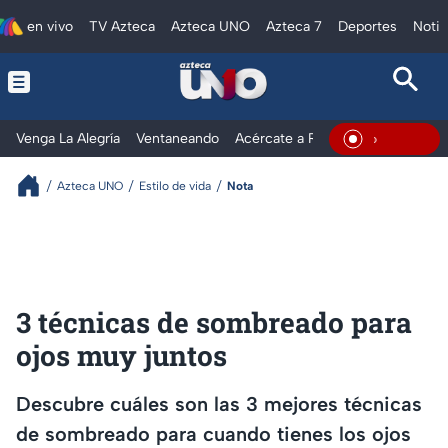
en vivo
TV Azteca
Azteca UNO
Azteca 7
Deportes
Notic
Venga La Alegría
Ventaneando
Acércate a Rocío
Al Extremo
En Vivo
Azteca UNO
Estilo de vida
Nota
3 técnicas de sombreado para
ojos muy juntos
Descubre cuáles son las 3 mejores técnicas
de sombreado para cuando tienes los ojos