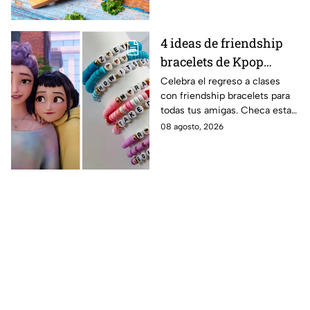
4 ideas de friendship
bracelets de Kpop
Demon Hunters para
Celebra el regreso a clases
con friendship bracelets para
intercambiar con tus
todas tus amigas. Checa estas
mejores amigas este
4 ideas inspiradas en Kpop
08 agosto, 2026
regreso a clases
Demon Hunters que seguro les
encantará.