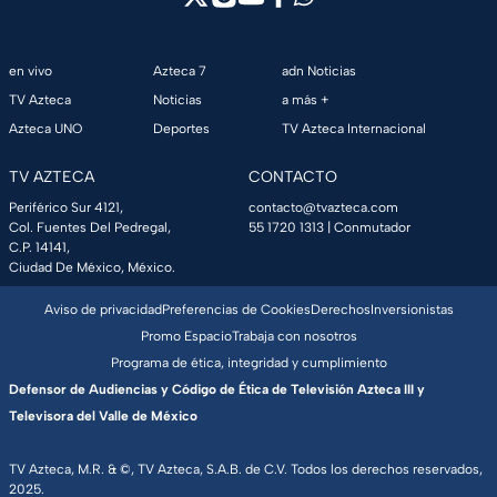
en vivo
Azteca 7
adn Noticias
TV Azteca
Noticias
a más +
Azteca UNO
Deportes
TV Azteca Internacional
TV AZTECA
CONTACTO
Periférico Sur 4121,
contacto@tvazteca.com
Col. Fuentes Del Pedregal,
55 1720 1313
| Conmutador
C.P. 14141,
Ciudad De México, México.
Aviso de privacidad
Preferencias de Cookies
Derechos
Inversionistas
Promo Espacio
Trabaja con nosotros
Programa de ética, integridad y cumplimiento
Defensor de Audiencias y Código de Ética de Televisión Azteca III y
Televisora del Valle de México
TV Azteca, M.R. & ©, TV Azteca, S.A.B. de C.V. Todos los derechos reservados,
2025.