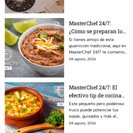
conoce el mensaje de los
astros para los 12 signos.
MasterChef 24/7:
¿Cómo se preparan los
frijoles puercos estilo
Si tienes antojo de esta
guarnición tradicional, aquí en
Sonora?
MasterChef 24/7 te contamos
la receta.
08 agosto, 2026
MasterChef 24/7: El
efectivo tip de cocina
de las abuelas para
Este pequeño pero poderoso
truco puede potenciar tus
darle sabor extra al
sopas, guisados y más al
caldillo
máximo.
08 agosto, 2026