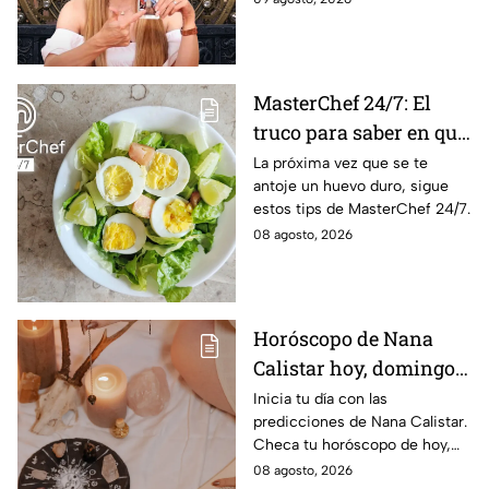
agosto: los horóscopos
financiera y conexiones
de Mhoni Vidente
sentimentales importantes
MasterChef 24/7: El
truco para saber en qué
momento está listo un
La próxima vez que se te
antoje un huevo duro, sigue
huevo cocido
estos tips de MasterChef 24/7.
08 agosto, 2026
Horóscopo de Nana
Calistar hoy, domingo 9
de agosto: estos signos
Inicia tu día con las
predicciones de Nana Calistar.
tendrán ingresos extra
Checa tu horóscopo de hoy,
domingo 9 de agosto, y
08 agosto, 2026