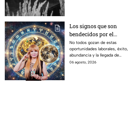
lucha contra el cáncer. Tenía
26 años.
Los signos que son
bendecidos por el
universo con energía
No todos gozan de estas
oportunidades laborales, éxito,
en el dinero a partir de
abundancia y la llegada de
hoy 6 de agosto: el
proyectos exitosos que se
06 agosto, 2026
horóscopo de Mhoni
convertirán en nuevos
Vidente
ingresos.