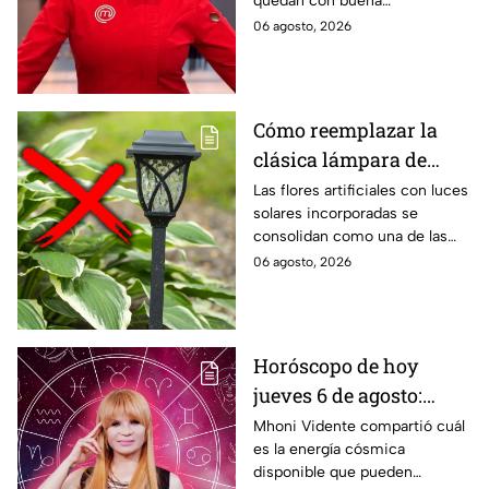
quedan con buena
que se corten y con un
consistencia, no te preocupes,
06 agosto, 2026
rico sabor
la Chef Zahie Téllez tiene un
tip para evitarlo.
Cómo reemplazar la
clásica lámpara de
jardín por esta opción
Las flores artificiales con luces
solares incorporadas se
más bonita y moderna
consolidan como una de las
tendencias en diseño de
06 agosto, 2026
exteriores para iluminar
jardines y terrazas. Paisajistas
destacan que esta alternativa
puede reemplazar a la clásica
Horóscopo de hoy
lámpara de jardín, ya que
jueves 6 de agosto:
combina funcionalidad, bajo
consumo y un alto valor
estas son las
Mhoni Vidente compartió cuál
decorativo.
es la energía cósmica
predicciones de Mhoni
disponible que pueden
Vidente