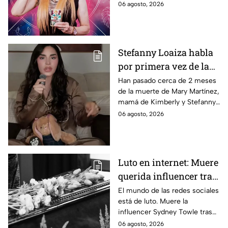
aprovechar las personas de los
06 agosto, 2026
distintos signos del zodiaco.
Estas son sus predicciones del
jueves 6 de agosto en temas
de salud, dinero y amor.
Stefanny Loaiza habla
por primera vez de la
muerte de su mamá.
Han pasado cerca de 2 meses
de la muerte de Mary Martínez,
"Se siente rara la vida"
mamá de Kimberly y Stefanny
Loaiza. Esta última ha tenido
06 agosto, 2026
un regreso paulatino a las
redes sociales y, en un video
para su canal de YouTube,
detalló por primera vez cómo
Luto en internet: Muere
se encuentra. La influencer
querida influencer tras
contó que se fue a Mexicali
para pasar más tiempo con su
perder la lucha contra
El mundo de las redes sociales
abuela, ante la soledad que
está de luto. Muere la
el cáncer: “Siempre te
estaba experimentando tras el
influencer Sydney Towle tras
amaremos”
fallecimiento.
perder la batalla contra una rara
06 agosto, 2026