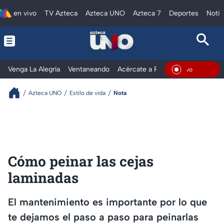
en vivo
TV Azteca
Azteca UNO
Azteca 7
Deportes
Notic
Venga La Alegría
Ventaneando
Acércate a Rocío
Al Extremo
En Viv
Azteca UNO
Estilo de vida
Nota
Cómo peinar las cejas
laminadas
El mantenimiento es importante por lo que
te dejamos el paso a paso para peinarlas