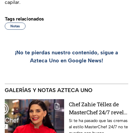
capilar.
Tags relacionados
Notas
¡No te pierdas nuestro contenido, sigue a
Azteca Uno en Google News!
GALERÍAS Y NOTAS AZTECA UNO
Chef Zahie Téllez de
MasterChef 24/7 revela
el secreto para
Si te ha pasado que las cremas
al estilo MasterChef 24/7 no te
preparar cremas sin