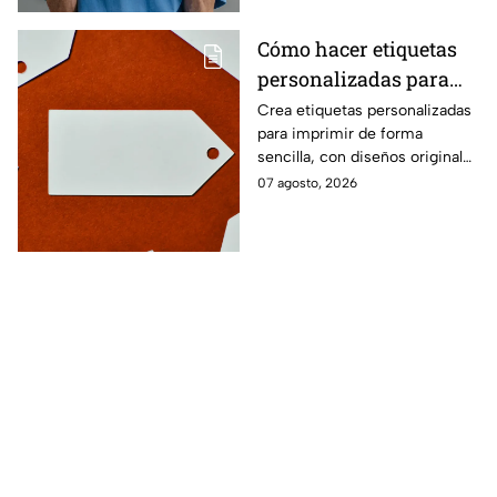
Cómo hacer etiquetas
personalizadas para
imprimir
Crea etiquetas personalizadas
para imprimir de forma
sencilla, con diseños originales
y detalles adaptados a tus
07 agosto, 2026
gustos, eventos o proyectos.