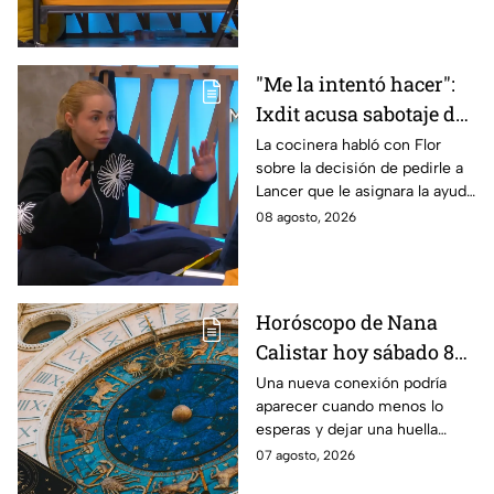
"Me la intentó hacer":
Ixdit acusa sabotaje de
Ramahá en la pasada
La cocinera habló con Flor
sobre la decisión de pedirle a
gala de salvación de
Lancer que le asignara la ayuda
MasterChef 24/7
de Ramahá y no la de Daniela
08 agosto, 2026
Horóscopo de Nana
Calistar hoy sábado 8
de agosto del 2026 para
Una nueva conexión podría
aparecer cuando menos lo
cada signo; una
esperas y dejar una huella
conexión inesperada
importante.
07 agosto, 2026
podría transformar tus