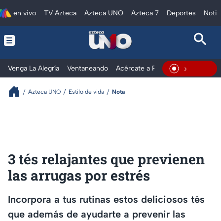
en vivo
TV Azteca
Azteca UNO
Azteca 7
Deportes
Notic
Venga La Alegría
Ventaneando
Acércate a Rocío
Al Extremo
En Vivo
Azteca UNO
Estilo de vida
Nota
3 tés relajantes que previenen
las arrugas por estrés
Incorpora a tus rutinas estos deliciosos tés
que además de ayudarte a prevenir las