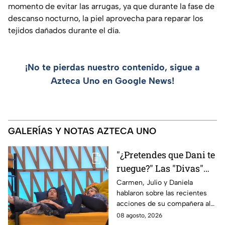
momento de evitar las arrugas, ya que durante la fase de
descanso nocturno, la piel aprovecha para reparar los
tejidos dañados durante el día.
¡No te pierdas nuestro contenido, sigue a
Azteca Uno en Google News!
GALERÍAS Y NOTAS AZTECA UNO
"¿Pretendes que Dani te
ruegue?" Las "Divas"
lamentan el
Carmen, Julio y Daniela
hablaron sobre las recientes
comportamiento de
acciones de su compañera al
Michelle en MasterChef
interior del Mundo MasterChef
08 agosto, 2026
24/7