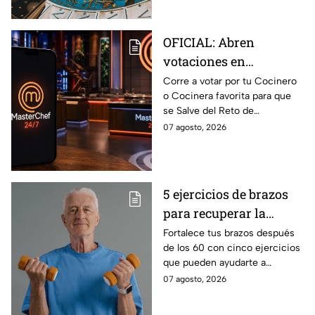
próximos días
OFICIAL: Abren
votaciones en
MasterChef 24/7 para
Corre a votar por tu Cocinero
o Cocinera favorita para que
que salves a un
se Salve del Reto de
Cocinero del Reto de
Eliminación de MasterChef
07 agosto, 2026
Eliminación de este
24/7 de este próximo
domingo
domingo.
5 ejercicios de brazos
para recuperar la
fuerza después de los
Fortalece tus brazos después
de los 60 con cinco ejercicios
60
que pueden ayudarte a
recuperar fuerza, movilidad y
07 agosto, 2026
seguridad en los movimientos
cotidianos.