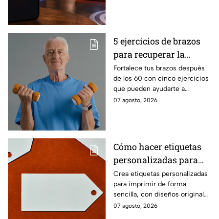
Eliminación de este
24/7 de este próximo
domingo
domingo.
5 ejercicios de brazos
para recuperar la
fuerza después de los
Fortalece tus brazos después
de los 60 con cinco ejercicios
60
que pueden ayudarte a
recuperar fuerza, movilidad y
07 agosto, 2026
seguridad en los movimientos
cotidianos.
Cómo hacer etiquetas
personalizadas para
imprimir
Crea etiquetas personalizadas
para imprimir de forma
sencilla, con diseños originales
y detalles adaptados a tus
07 agosto, 2026
gustos, eventos o proyectos.