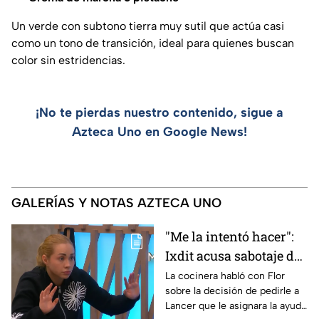
Un verde con subtono tierra muy sutil que actúa casi
como un tono de transición, ideal para quienes buscan
color sin estridencias.
¡No te pierdas nuestro contenido, sigue a
Azteca Uno en Google News!
GALERÍAS Y NOTAS AZTECA UNO
"Me la intentó hacer":
Ixdit acusa sabotaje de
Ramahá en la pasada
La cocinera habló con Flor
sobre la decisión de pedirle a
gala de salvación de
Lancer que le asignara la ayuda
MasterChef 24/7