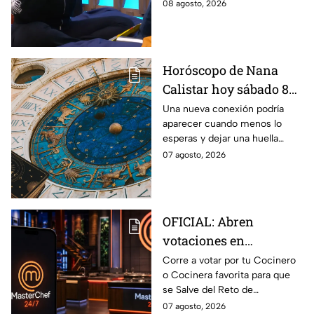
de Ramahá y no la de Daniela
08 agosto, 2026
Horóscopo de Nana
Calistar hoy sábado 8
de agosto del 2026 para
Una nueva conexión podría
aparecer cuando menos lo
cada signo; una
esperas y dejar una huella
conexión inesperada
importante.
07 agosto, 2026
podría transformar tus
próximos días
OFICIAL: Abren
votaciones en
MasterChef 24/7 para
Corre a votar por tu Cocinero
o Cocinera favorita para que
que salves a un
se Salve del Reto de
Cocinero del Reto de
Eliminación de MasterChef
07 agosto, 2026