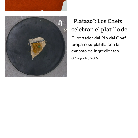
"Platazo": Los Chefs
celebran el platillo de
Lancer en la gala de
El portador del Pin del Chef
preparó su platillo con la
salvación de
canasta de ingredientes
MasterChef 24/7
exóticos que contenía erizo de
07 agosto, 2026
mar, yuzu y mantequilla de
almendra