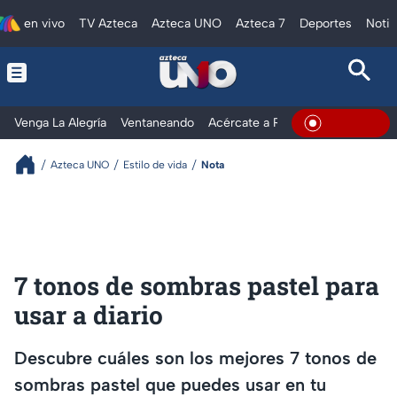
en vivo
TV Azteca
Azteca UNO
Azteca 7
Deportes
Notic
Venga La Alegría
Ventaneando
Acércate a Rocío
Al Extremo
En Vivo
Azteca UNO
Estilo de vida
Nota
7 tonos de sombras pastel para
usar a diario
Descubre cuáles son los mejores 7 tonos de
sombras pastel que puedes usar en tu