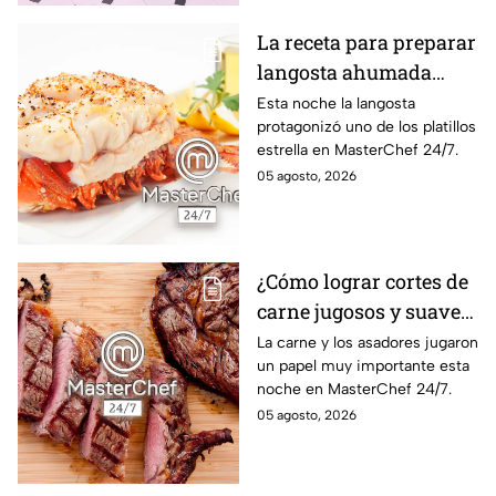
La receta para preparar
langosta ahumada
como en MasterChef
Esta noche la langosta
protagonizó uno de los platillos
24/7
estrella en MasterChef 24/7.
05 agosto, 2026
¿Cómo lograr cortes de
carne jugosos y suaves
al estilo MasterChef
La carne y los asadores jugaron
un papel muy importante esta
24/7?
noche en MasterChef 24/7.
05 agosto, 2026