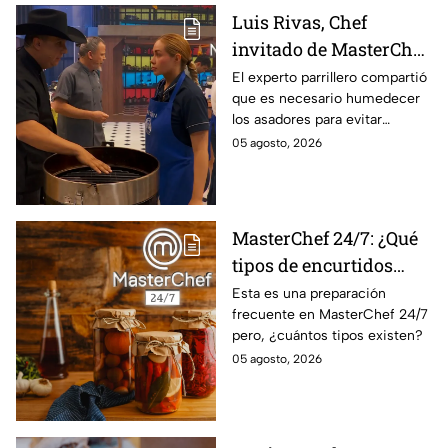
Luis Rivas, Chef
invitado de MasterChef
24/7 destaca la
El experto parrillero compartió
que es necesario humedecer
importancia del agua
los asadores para evitar
para la preparación de
accidentes
05 agosto, 2026
cualquier asado
MasterChef 24/7: ¿Qué
tipos de encurtidos
hay?
Esta es una preparación
frecuente en MasterChef 24/7
pero, ¿cuántos tipos existen?
05 agosto, 2026