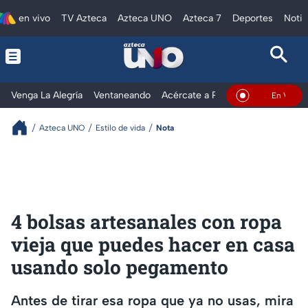
en vivo
TV Azteca
Azteca UNO
Azteca 7
Deportes
Notic
Venga La Alegría
Ventaneando
Acércate a Rocío
Al Extremo
En Vivo
Azteca UNO
Estilo de vida
Nota
4 bolsas artesanales con ropa
vieja que puedes hacer en casa
usando solo pegamento
Antes de tirar esa ropa que ya no usas, mira