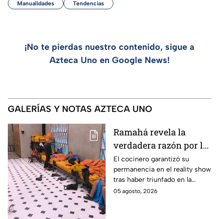
Manualidades
Tendencias
¡No te pierdas nuestro contenido, sigue a
Azteca Uno en Google News!
GALERÍAS Y NOTAS AZTECA UNO
Ramahá revela la
verdadera razón por la
que subió a Daniela al
El cocinero garantizó su
permanencia en el reality show
balcón de MasterChef
tras haber triunfado en la
24/7
pasada batalla por equipos
05 agosto, 2026