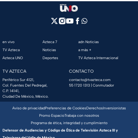
en vivo
Azteca 7
adn Noticias
TV Azteca
Noticias
a más +
Azteca UNO
Deportes
TV Azteca Internacional
TV AZTECA
CONTACTO
Periférico Sur 4121,
contacto@tvazteca.com
Col. Fuentes Del Pedregal,
55 1720 1313
| Conmutador
C.P. 14141,
Ciudad De México, México.
Aviso de privacidad
Preferencias de Cookies
Derechos
Inversionistas
Promo Espacio
Trabaja con nosotros
Programa de ética, integridad y cumplimiento
Defensor de Audiencias y Código de Ética de Televisión Azteca III y
Televisora del Valle de México