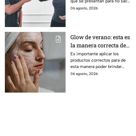
que se presentan para no sacar
conclusiones apresuradas.
06 agosto, 2026
Glow de verano: esta es
la manera correcta de
limpiar cada tipo de
Es importante aplicar los
productos correctos para de
piel
esta manera poder brindar
cuidados a tu rostro.
06 agosto, 2026