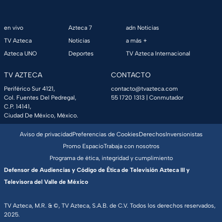
en vivo
Azteca 7
adn Noticias
TV Azteca
Noticias
a más +
Azteca UNO
Deportes
TV Azteca Internacional
TV AZTECA
CONTACTO
Periférico Sur 4121,
contacto@tvazteca.com
Col. Fuentes Del Pedregal,
55 1720 1313
| Conmutador
C.P. 14141,
Ciudad De México, México.
Aviso de privacidad
Preferencias de Cookies
Derechos
Inversionistas
Promo Espacio
Trabaja con nosotros
Programa de ética, integridad y cumplimiento
Defensor de Audiencias y Código de Ética de Televisión Azteca III y
Televisora del Valle de México
TV Azteca, M.R. & ©, TV Azteca, S.A.B. de C.V. Todos los derechos reservados,
2025.