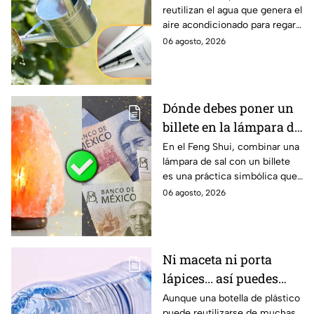
reutilizan el agua que genera el
lo hacen y para qué
aire acondicionado para regar
sirve
las plantas. Conocer sus
06 agosto, 2026
características y limitaciones
es clave para aprovechar este
recurso de forma segura.
Dónde debes poner un
billete en la lámpara de
sal para atraer la
En el Feng Shui, combinar una
lámpara de sal con un billete
abundancia
es una práctica simbólica que
algunas personas utilizan para
06 agosto, 2026
representar la prosperidad.
Especialistas en esta filosofía
explican cuál es la forma
adecuada de hacerlo y qué
Ni maceta ni porta
significado tiene.
lápices... así puedes
reutilizar tu botella de
Aunque una botella de plástico
puede reutilizarse de muchas