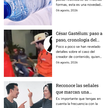
plástico
formas, esta es una novedad
entre las opciones. Así puedes
06 agosto, 2026
convertirla en un mosquitero.
César Gastélum: paso a
paso, cronología del
asesinato del
Poco a poco se han revelado
detalles sobre el caso del
influencer en plena
creador de contenido, quien
transmisión en vivo
estaba grabando un video en
06 agosto, 2026
vivo cuando dos hombres en
una moto le dispararon
directamente
Reconoce las señales
que marcan una
inminente ruptura en
Es importante que tengas en
cuenta la frecuencia con la
tu relación