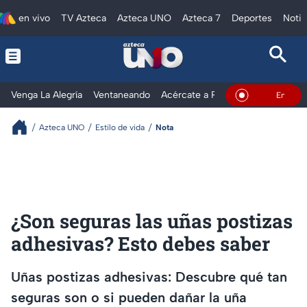
en vivo
TV Azteca
Azteca UNO
Azteca 7
Deportes
Notic
Venga La Alegría
Ventaneando
Acércate a Rocío
Al Extremo
En Vivo
Azteca UNO
Estilo de vida
Nota
¿Son seguras las uñas postizas
adhesivas? Esto debes saber
Uñas postizas adhesivas: Descubre qué tan
seguras son o si pueden dañar la uña