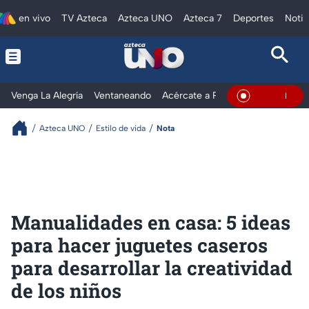
en vivo
TV Azteca
Azteca UNO
Azteca 7
Deportes
Notic
Venga La Alegría
Ventaneando
Acércate a Rocío
Al Extremo
En Vivo
Azteca UNO
Estilo de vida
Nota
Manualidades en casa: 5 ideas
para hacer juguetes caseros
para desarrollar la creatividad
de los niños