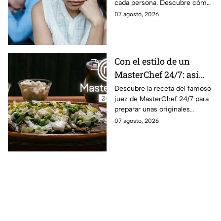
cada persona. Descubre cómo
reacciona cada signo del
07 agosto, 2026
zodiaco cuando algo logra
sacarlo de quicio.
Con el estilo de un
MasterChef 24/7: así
prepara el Chef Herrera
Descubre la receta del famoso
juez de MasterChef 24/7 para
unas enfrijoladas al
preparar unas originales
chipotle
enfrijoladas con una salsa llena
07 agosto, 2026
de sabor.