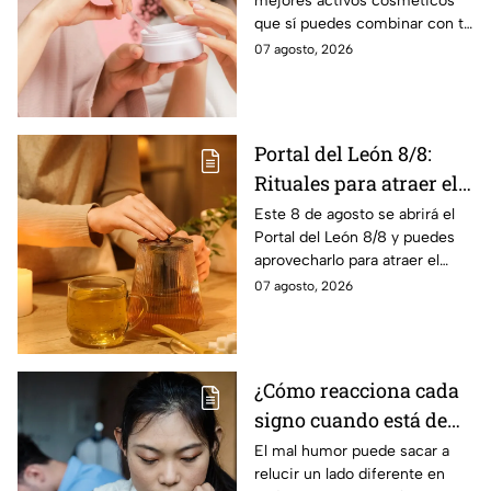
mejores activos cosméticos
vitamina C sin riesgo
que sí puedes combinar con tu
de manchas
suero de vitamina C sin riesgo
07 agosto, 2026
de sufrir manchas, según los
expertos
Portal del León 8/8:
Rituales para atraer el
amor este 8 de agosto
Este 8 de agosto se abrirá el
Portal del León 8/8 y puedes
aprovecharlo para atraer el
amor con estos sencillos
07 agosto, 2026
rituales.
¿Cómo reacciona cada
signo cuando está de
mal humor?
El mal humor puede sacar a
relucir un lado diferente en