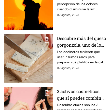
percepción de los colores
cuando disminuye la luz.
Conoce por qué el verde y el
07 agosto, 2026
rojo cobran protagonismo
durante un eclipse.
Descubre más del queso
gorgonzola, uno de los
ingredientes exóticos
Los cocineros tuvieron que
usar insumos raros para
de la gala de salvación
preparar sus platillos en la gala
de MasterChef 24/7
de esta noche
07 agosto, 2026
3 activos cosméticos
que sí puedes combinar
con tu suero de
Descubre cuáles son los 3