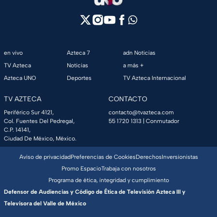
en vivo
Azteca 7
adn Noticias
TV Azteca
Noticias
a más +
Azteca UNO
Deportes
TV Azteca Internacional
TV AZTECA
CONTACTO
Periférico Sur 4121,
contacto@tvazteca.com
Col. Fuentes Del Pedregal,
55 1720 1313
| Conmutador
C.P. 14141,
Ciudad De México, México.
Aviso de privacidad
Preferencias de Cookies
Derechos
Inversionistas
Promo Espacio
Trabaja con nosotros
Programa de ética, integridad y cumplimiento
Defensor de Audiencias y Código de Ética de Televisión Azteca III y
Televisora del Valle de México