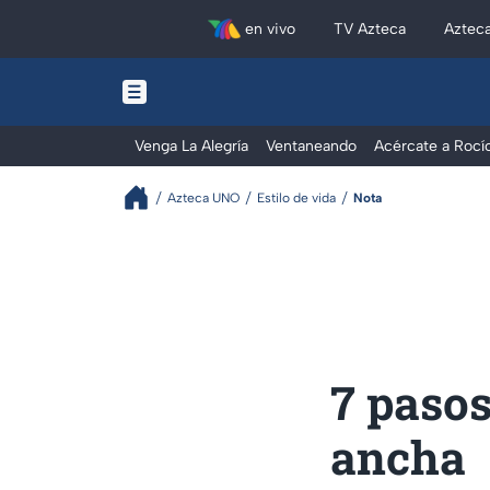
en vivo
TV Azteca
Aztec
Venga La Alegría
Ventaneando
Acércate a Rocí
Azteca UNO
Estilo de vida
Nota
7 pasos
ancha