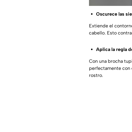
Oscurece las si
Extiende el contorno
cabello. Esto contra
Aplica la regla 
Con una brocha tupi
perfectamente con e
rostro.