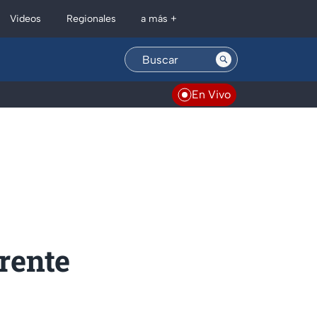
Regionales
Videos
a más +
En Vivo
rente