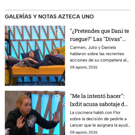
GALERÍAS Y NOTAS AZTECA UNO
"¿Pretendes que Dani te
ruegue?" Las "Divas"
lamentan el
Carmen, Julio y Daniela
hablaron sobre las recientes
comportamiento de
acciones de su compañera al
Michelle en MasterChef
interior del Mundo MasterChef
08 agosto, 2026
24/7
"Me la intentó hacer":
Ixdit acusa sabotaje de
Ramahá en la pasada
La cocinera habló con Flor
sobre la decisión de pedirle a
gala de salvación de
Lancer que le asignara la ayuda
MasterChef 24/7
de Ramahá y no la de Daniela
08 agosto, 2026