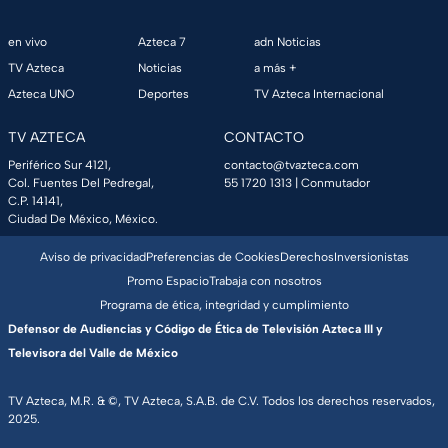
en vivo
Azteca 7
adn Noticias
TV Azteca
Noticias
a más +
Azteca UNO
Deportes
TV Azteca Internacional
TV AZTECA
CONTACTO
Periférico Sur 4121,
contacto@tvazteca.com
Col. Fuentes Del Pedregal,
55 1720 1313
| Conmutador
C.P. 14141,
Ciudad De México, México.
Aviso de privacidad
Preferencias de Cookies
Derechos
Inversionistas
Promo Espacio
Trabaja con nosotros
Programa de ética, integridad y cumplimiento
Defensor de Audiencias y Código de Ética de Televisión Azteca III y
Televisora del Valle de México
TV Azteca, M.R. & ©, TV Azteca, S.A.B. de C.V. Todos los derechos reservados,
2025.