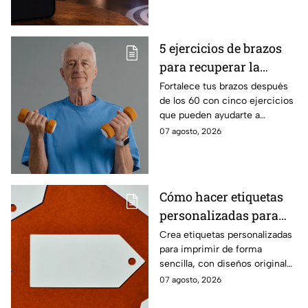
domingo
domingo.
5 ejercicios de brazos
para recuperar la
fuerza después de los
Fortalece tus brazos después
de los 60 con cinco ejercicios
60
que pueden ayudarte a
recuperar fuerza, movilidad y
07 agosto, 2026
seguridad en los movimientos
cotidianos.
Cómo hacer etiquetas
personalizadas para
imprimir
Crea etiquetas personalizadas
para imprimir de forma
sencilla, con diseños originales
y detalles adaptados a tus
07 agosto, 2026
gustos, eventos o proyectos.