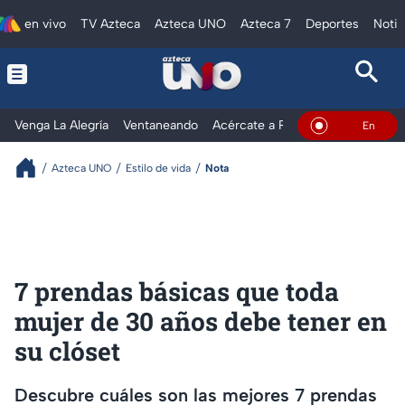
en vivo
TV Azteca
Azteca UNO
Azteca 7
Deportes
Notic
Venga La Alegría
Ventaneando
Acércate a Rocío
Al Extremo
En Vivo
Azteca UNO
Estilo de vida
Nota
7 prendas básicas que toda
mujer de 30 años debe tener en
su clóset
Descubre cuáles son las mejores 7 prendas