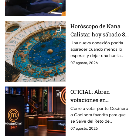
Horóscopo de Nana
Calistar hoy sábado 8
de agosto del 2026 para
Una nueva conexión podría
aparecer cuando menos lo
cada signo; una
esperas y dejar una huella
conexión inesperada
importante.
07 agosto, 2026
podría transformar tus
próximos días
OFICIAL: Abren
votaciones en
MasterChef 24/7 para
Corre a votar por tu Cocinero
o Cocinera favorita para que
que salves a un
se Salve del Reto de
Cocinero del Reto de
Eliminación de MasterChef
07 agosto, 2026
Eliminación de este
24/7 de este próximo