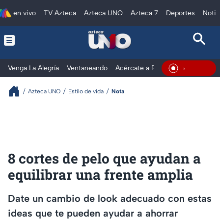
en vivo
TV Azteca
Azteca UNO
Azteca 7
Deportes
Notic
Venga La Alegría
Ventaneando
Acércate a Rocío
Al Extremo
En Vivo
Azteca UNO
Estilo de vida
Nota
8 cortes de pelo que ayudan a
equilibrar una frente amplia
Date un cambio de look adecuado con estas
ideas que te pueden ayudar a ahorrar