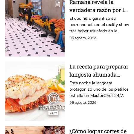
Ramahá revela la
verdadera razón por la
que subió a Daniela al
El cocinero garantizó su
permanencia en el reality show
balcón de MasterChef
tras haber triunfado en la
24/7
pasada batalla por equipos
05 agosto, 2026
La receta para preparar
langosta ahumada
como en MasterChef
Esta noche la langosta
protagonizó uno de los platillos
24/7
estrella en MasterChef 24/7.
05 agosto, 2026
¿Cómo lograr cortes de