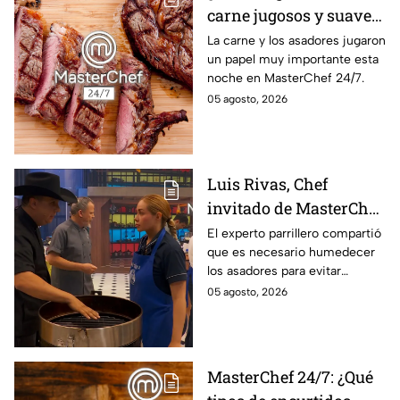
carne jugosos y suaves
al estilo MasterChef
La carne y los asadores jugaron
un papel muy importante esta
24/7?
noche en MasterChef 24/7.
05 agosto, 2026
Luis Rivas, Chef
invitado de MasterChef
24/7 destaca la
El experto parrillero compartió
que es necesario humedecer
importancia del agua
los asadores para evitar
para la preparación de
accidentes
05 agosto, 2026
cualquier asado
MasterChef 24/7: ¿Qué