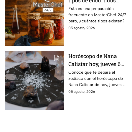
tipos de encurtidos
hay?
Esta es una preparación
frecuente en MasterChef 24/7
pero, ¿cuántos tipos existen?
05 agosto, 2026
Horóscopo de Nana
Calistar hoy, jueves 6
de agosto: a estos
Conoce qué te depara el
zodiaco con el horóscopo de
signos se les abren las
Nana Calistar de hoy, jueves 6
puertas del dinero
de agosto. ¿Será dinero o
05 agosto, 2026
amor? ¡Sigue leyendo! Estas
son las predicciones.