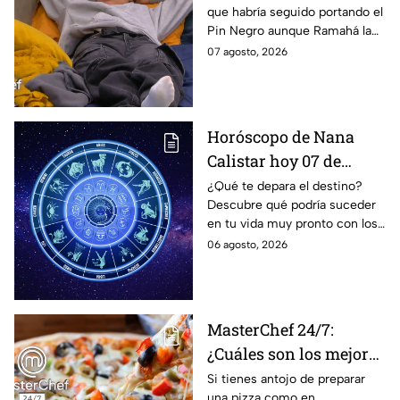
que habría seguido portando el
Negro a un integrante
Pin Negro aunque Ramahá la
de las "Divas" en
hubiera subido al balcón
07 agosto, 2026
MasterChef 24/7
Horóscopo de Nana
Calistar hoy 07 de
agosto; estos signos
¿Qué te depara el destino?
Descubre qué podría suceder
podrían dejar de estar
en tu vida muy pronto con los
solteros más pronto de
horóscopos de Nana Calistar;
06 agosto, 2026
lo que imaginan y
tendrás toda la información
recibir propuestas
para afrontar el futuro.
laborales
MasterChef 24/7:
¿Cuáles son los mejores
quesos para preparar
Si tienes antojo de preparar
una pizza como en