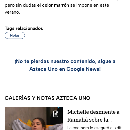
pero sin dudas el
color marrón
se impone en este
verano.
Tags relacionados
Notas
¡No te pierdas nuestro contenido, sigue a
Azteca Uno en Google News!
GALERÍAS Y NOTAS AZTECA UNO
Michelle desmiente a
Ramahá sobre la
designación del Pin
La cocinera le aseguró a Ixdit