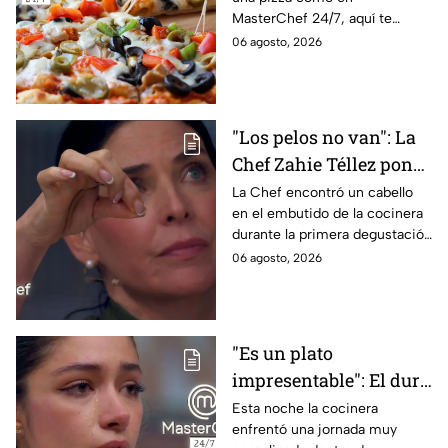
pizza en casa?
MasterChef 24/7, aquí te
contamos todo lo que debes
06 agosto, 2026
saber antes de poner manos
en la masa.
"Los pelos no van": La
Chef Zahie Téllez pone
en evidencia a Carmen
La Chef encontró un cabello
en el embutido de la cocinera
en la gala de mandiles
durante la primera degustación
negros de MasterChef
de la noche
06 agosto, 2026
24/7
"Es un plato
impresentable": El duro
regaño que hizo llorar a
Esta noche la cocinera
enfrentó una jornada muy
Michelle dentro de