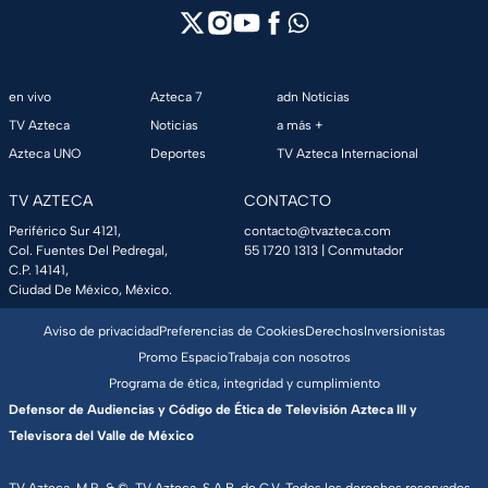
en vivo
Azteca 7
adn Noticias
TV Azteca
Noticias
a más +
Azteca UNO
Deportes
TV Azteca Internacional
TV AZTECA
CONTACTO
Periférico Sur 4121,
contacto@tvazteca.com
Col. Fuentes Del Pedregal,
55 1720 1313
| Conmutador
C.P. 14141,
Ciudad De México, México.
Aviso de privacidad
Preferencias de Cookies
Derechos
Inversionistas
Promo Espacio
Trabaja con nosotros
Programa de ética, integridad y cumplimiento
Defensor de Audiencias y Código de Ética de Televisión Azteca III y
Televisora del Valle de México
TV Azteca, M.R. & ©, TV Azteca, S.A.B. de C.V. Todos los derechos reservados,