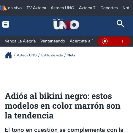
en vivo
TV Azteca
Azteca UNO
Azteca 7
Deportes
Notic
Venga La Alegría
Ventaneando
Acércate a Rocío
Al Extremo
En Vivo
Azteca UNO
Estilo de vida
Nota
Adiós al bikini negro: estos
modelos en color marrón son
la tendencia
El tono en cuestión se complementa con la