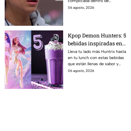
complicada dentro de
MasterChef 24/7
MasterChef 24/7.
06 agosto, 2026
Kpop Demon Hunters: 5
bebidas inspiradas en
las guerreras Huntrix
Lleva tu lado más Huntrix hasta
en tu lunch con estas bebidas
para llevar a la escuela
que están llenas de sabor y
este regreso a clases
frescura.
06 agosto, 2026
2026; son saludables y
deliciosas