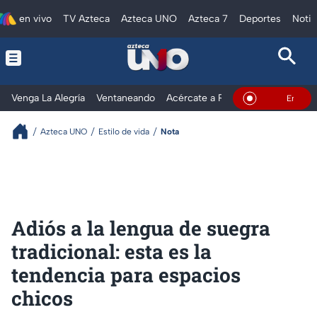
en vivo
TV Azteca
Azteca UNO
Azteca 7
Deportes
Notic
Venga La Alegría
Ventaneando
Acércate a Rocío
Al Extremo
En Vivo
Azteca UNO
Estilo de vida
Nota
Adiós a la lengua de suegra
tradicional: esta es la
tendencia para espacios
chicos