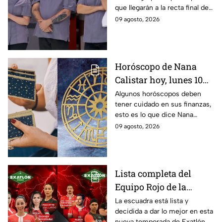
que llegarán a la recta final de
a la Gran Final
MasterChef 24/7.
09 agosto, 2026
Horóscopo de Nana
Calistar hoy, lunes 10
de agosto para cada
Algunos horóscopos deben
tener cuidado en sus finanzas,
signo; deben tener
esto es lo que dice Nana
cuidado con sus
Calistar en sus predicciones
09 agosto, 2026
finanzas y evitar los
del 10 de agosto para los
gastos por impulso
signos zodiacales
Lista completa del
Equipo Rojo de la
décima Temporada de
La escuadra está lista y
decidida a dar lo mejor en esta
Exatlón México
nueva temporada de Exatlón