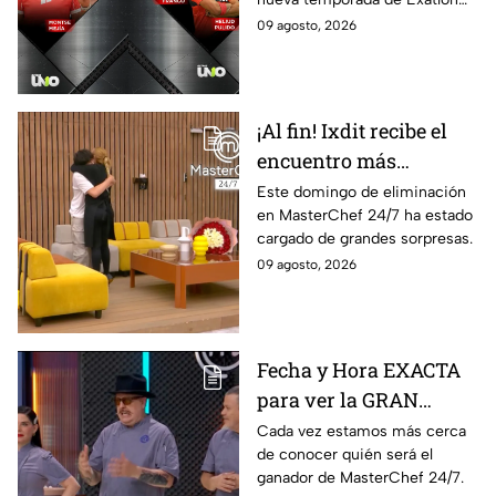
México.
09 agosto, 2026
¡Al fin! Ixdit recibe el
encuentro más
esperado en
Este domingo de eliminación
en MasterChef 24/7 ha estado
MasterChef 24/7 este
cargado de grandes sorpresas.
domingo 9 de agosto
09 agosto, 2026
Fecha y Hora EXACTA
para ver la GRAN
FINAL de MasterChef
Cada vez estamos más cerca
de conocer quién será el
24/7
ganador de MasterChef 24/7.