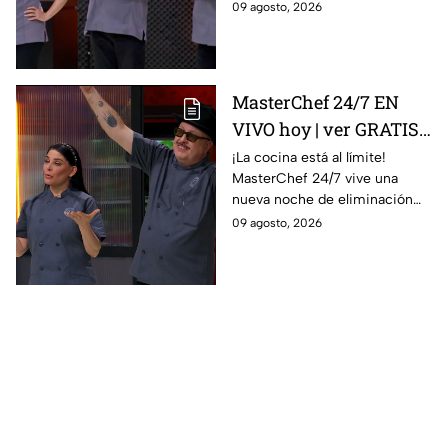
09 agosto, 2026
MasterChef 24/7 EN
VIVO hoy | ver GRATIS
en línea la transmisión
¡La cocina está al límite!
MasterChef 24/7 vive una
del domingo de
nueva noche de eliminación
ELIMINACIÓN del 09 de
donde un cocinero tendrá que
09 agosto, 2026
agosto de la edición
despedirse de la competencia.
2026, a través de TV
Azteca UNO; resultado
online, gratis y por
internet