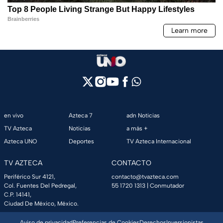
en vivo
Azteca 7
adn Noticias
TV Azteca
Noticias
a más +
Azteca UNO
Deportes
TV Azteca Internacional
TV AZTECA
CONTACTO
Periférico Sur 4121,
contacto@tvazteca.com
Col. Fuentes Del Pedregal,
55 1720 1313
| Conmutador
C.P. 14141,
Ciudad De México, México.
Aviso de privacidad
Preferencias de Cookies
Derechos
Inversionistas