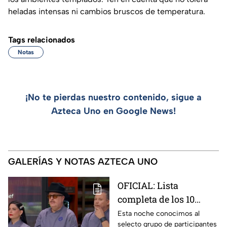
heladas intensas ni cambios bruscos de temperatura.
Tags relacionados
Notas
¡No te pierdas nuestro contenido, sigue a
Azteca Uno en Google News!
GALERÍAS Y NOTAS AZTECA UNO
OFICIAL: Lista
completa de los 10
mejores cocineros de
Esta noche conocimos al
selecto grupo de participantes
MasterChef 24/7 rumbo