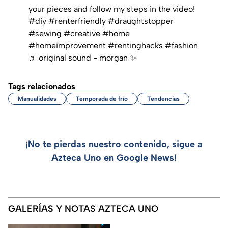
your pieces and follow my steps in the video!
#diy
#renterfriendly
#draughtstopper
#sewing
#creative
#home
#homeimprovement
#rentinghacks
#fashion
♬ original sound - morgan ✨
Tags relacionados
Manualidades
Temporada de frío
Tendencias
¡No te pierdas nuestro contenido, sigue a
Azteca Uno en Google News!
GALERÍAS Y NOTAS AZTECA UNO