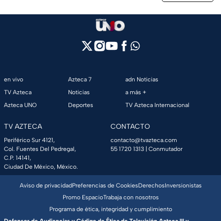
en vivo
Azteca 7
adn Noticias
TV Azteca
Noticias
a más +
Azteca UNO
Deportes
TV Azteca Internacional
TV AZTECA
CONTACTO
Periférico Sur 4121,
contacto@tvazteca.com
Col. Fuentes Del Pedregal,
55 1720 1313
| Conmutador
C.P. 14141,
Ciudad De México, México.
Aviso de privacidad
Preferencias de Cookies
Derechos
Inversionistas
Promo Espacio
Trabaja con nosotros
Programa de ética, integridad y cumplimiento
Defensor de Audiencias y Código de Ética de Televisión Azteca III y