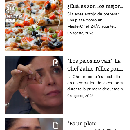
¿Cuáles son los mejores
quesos para preparar
Si tienes antojo de preparar
una pizza como en
pizza en casa?
MasterChef 24/7, aquí te
contamos todo lo que debes
06 agosto, 2026
saber antes de poner manos
en la masa.
"Los pelos no van": La
Chef Zahie Téllez pone
en evidencia a Carmen
La Chef encontró un cabello
en el embutido de la cocinera
en la gala de mandiles
durante la primera degustación
negros de MasterChef
de la noche
06 agosto, 2026
24/7
"Es un plato