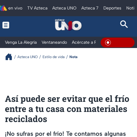
en vivo
TV Azteca
Azteca UNO
Azteca 7
Deportes
Notic
Venga La Alegría
Ventaneando
Acércate a Rocío
Al Extremo
En Vivo
Azteca UNO
Estilo de vida
Nota
Así puede ser evitar que el frío
entre a tu casa con materiales
reciclados
¡No sufras por el frío! Te contamos algunas