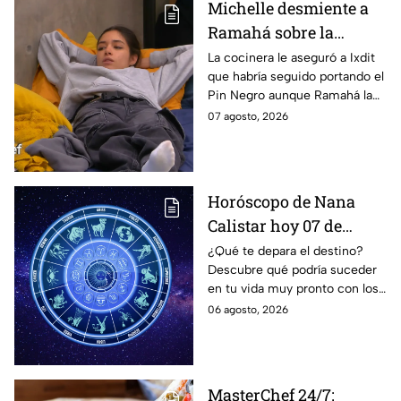
Michelle desmiente a
Ramahá sobre la
designación del Pin
La cocinera le aseguró a Ixdit
que habría seguido portando el
Negro a un integrante
Pin Negro aunque Ramahá la
de las "Divas" en
hubiera subido al balcón
07 agosto, 2026
MasterChef 24/7
Horóscopo de Nana
Calistar hoy 07 de
agosto; estos signos
¿Qué te depara el destino?
Descubre qué podría suceder
podrían dejar de estar
en tu vida muy pronto con los
solteros más pronto de
horóscopos de Nana Calistar;
06 agosto, 2026
lo que imaginan y
tendrás toda la información
recibir propuestas
para afrontar el futuro.
laborales
MasterChef 24/7: