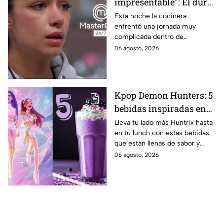
impresentable": El duro
regaño que hizo llorar a
Esta noche la cocinera
enfrentó una jornada muy
Michelle dentro de
complicada dentro de
MasterChef 24/7
MasterChef 24/7.
06 agosto, 2026
Kpop Demon Hunters: 5
bebidas inspiradas en
las guerreras Huntrix
Lleva tu lado más Huntrix hasta
en tu lunch con estas bebidas
para llevar a la escuela
que están llenas de sabor y
este regreso a clases
frescura.
06 agosto, 2026
2026; son saludables y
deliciosas