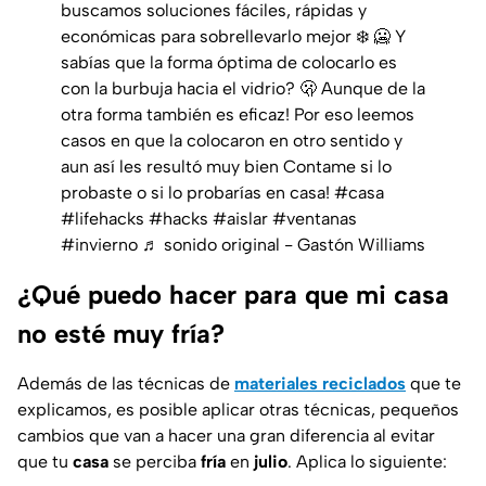
buscamos soluciones fáciles, rápidas y
económicas para sobrellevarlo mejor ❄️ 🥶 Y
sabías que la forma óptima de colocarlo es
con la burbuja hacia el vidrio? 🫢 Aunque de la
otra forma también es eficaz! Por eso leemos
casos en que la colocaron en otro sentido y
aun así les resultó muy bien Contame si lo
probaste o si lo probarías en casa!
#casa
#lifehacks
#hacks
#aislar
#ventanas
#invierno
♬ sonido original - Gastón Williams
¿Qué puedo hacer para que mi casa
no esté muy fría?
Además de las técnicas de
materiales reciclados
que te
explicamos, es posible aplicar otras técnicas, pequeños
cambios que van a hacer una gran diferencia al evitar
que tu
casa
se perciba
fría
en
julio
. Aplica lo siguiente: