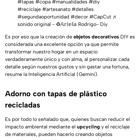
#tapas
#copa
#manualidades
#diy
#reciclaje
#artesanato
#detalles
#segundaoportunidad
#decor
#CapCut
♬
sonido original - ♻️𝔸𝕣𝕚𝕖𝕝𝕒 Rodrigo- Diy
Es por eso que la creación de
objetos decorativos
DIY es
considerada una excelente opción ya que permite
transformar nuestro hogar en un espacio
verdaderamente único y con alma, al personalizar cada
detalle según nuestros gustos y sin gastar una fortuna,
resume la Inteligencia Artificial (Gemini).
Adorno con tapas de plástico
recicladas
Es por todo lo señalado que, quienes buscan reducir el
impacto ambiental mediante el
upcycling
y el reciclaje
de materiales, pueden hacerlo creando objetos