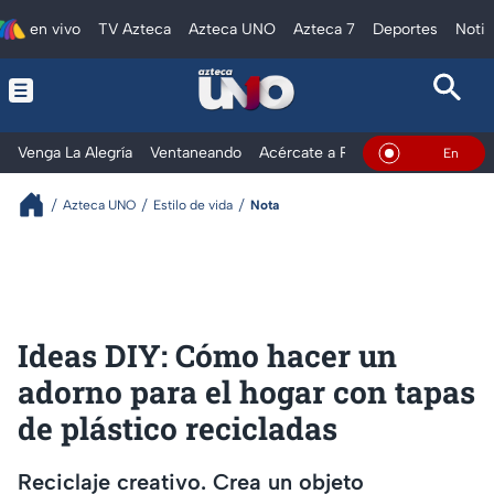
en vivo
TV Azteca
Azteca UNO
Azteca 7
Deportes
Notic
Venga La Alegría
Ventaneando
Acércate a Rocío
Al Extremo
En Vivo
Azteca UNO
Estilo de vida
Nota
Ideas DIY: Cómo hacer un
adorno para el hogar con tapas
de plástico recicladas
Reciclaje creativo. Crea un objeto