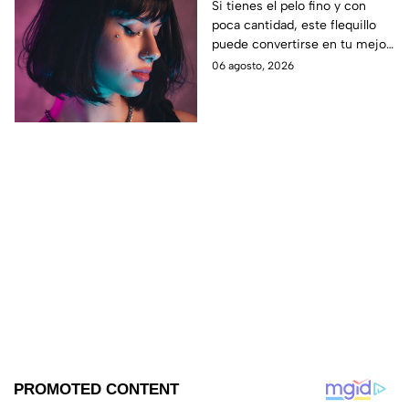
poco volumen
Si tienes el pelo fino y con
poca cantidad, este flequillo
puede convertirse en tu mejor
aliado para aportar cuerpo,
06 agosto, 2026
movimiento y un efecto de
mayor densidad.