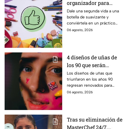
organizador para
libretas con una botella
Dale una segunda vida a una
botella de suavizante y
de suavizante
conviértela en un práctico
organizador para guardar
06 agosto, 2026
libretas, revistas y otros
objetos de forma sencilla.
4 diseños de uñas de
los 90 que serán
tendencia en 2026
Los diseños de uñas que
triunfaron en los años 90
regresan renovados para
convertirse en la inspiración
06 agosto, 2026
perfecta para tu manicura
durante 2026.
Tras su eliminación de
MasterChef 24/7,