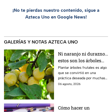
¡No te pierdas nuestro contenido, sigue a
Azteca Uno en Google News!
GALERÍAS Y NOTAS AZTECA UNO
Ni naranjo ni durazno...
estos son los árboles
frutales que debes
Plantar árboles frutales es algo
que se convirtió en una
plantar en agosto
práctica deseada por muchas
personas. Aquí se indica todo
06 agosto, 2026
lo que requieres para hacerlo
este mes.
Cómo hacer un