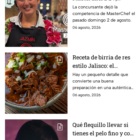
Jazmín regresa a casa
La concursante dejó la
competencia de MasterChef el
y vive un emotivo
pasado domingo 2 de agosto.
reencuentro
06 agosto, 2026
Receta de birria de res
estilo Jalisco: el
ingrediente que hace la
Hay un pequeño detalle que
convierte una buena
diferencia y que NO te
preparación en una auténtica
puede faltar
birria estilo Jalisco, ideal para
06 agosto, 2026
compartir en familia y disfrutar
en forma de caldo, tacos de
birria o una irresistible
quesabirria.
Qué flequillo llevar si
tienes el pelo fino y con