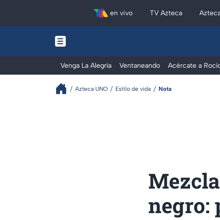
en vivo
TV Azteca
Aztec
Venga La Alegría
Ventaneando
Acércate a Rocí
Azteca UNO
Estilo de vida
Nota
Mezcla
negro: