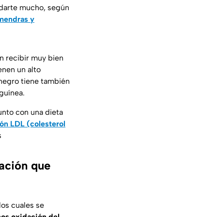
yudarte mucho, según
mendras y
an recibir muy bien
enen un alto
 negro tiene también
guínea.
unto con una dieta
zón LDL (colesterol
s
ación que
los cuales se
nos oxidación del