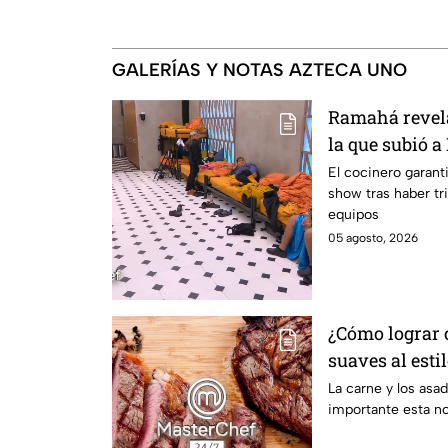
GALERÍAS Y NOTAS AZTECA UNO
Ramahá revela
la que subió a
MasterChef 24
El cocinero garant
show tras haber tri
equipos
05 agosto, 2026
¿Cómo lograr c
suaves al esti
La carne y los asa
importante esta n