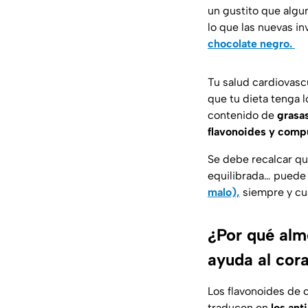
un gustito que algu
lo que las nuevas i
chocolate negro.
Tu salud cardiovascu
que tu dieta tenga 
contenido de
grasas
flavonoides y comp
Se debe recalcar qu
equilibrada… puede 
malo),
siempre y cu
¿Por qué alm
ayuda al cor
Los flavonoides de 
traducen en
los ant