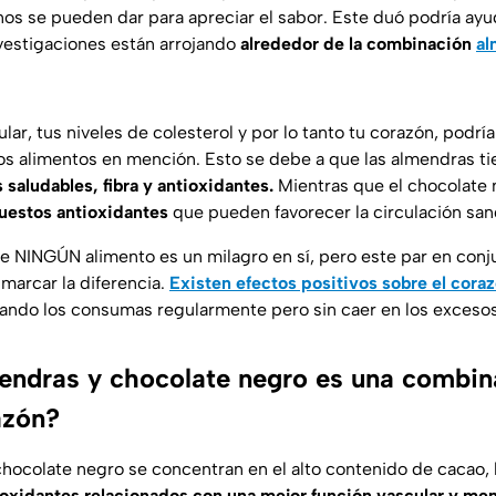
nos se pueden dar para apreciar el sabor. Este duó podría a
nvestigaciones están arrojando
alrededor de la combinación
al
lar, tus niveles de colesterol y por lo tanto tu corazón, podrí
los alimentos en mención. Esto se debe a que las almendras ti
 saludables, fibra y antioxidantes.
Mientras que el chocolate
uestos antioxidantes
que pueden favorecer la circulación san
e NINGÚN alimento es un milagro en sí, pero este par en conj
marcar la diferencia.
Existen efectos positivos sobre el cora
ando los consumas regularmente pero sin caer en los exceso
endras y chocolate negro es una combin
azón?
chocolate negro se concentran en el alto contenido de cacao, 
ioxidantes relacionados con una mejor función vascular y me