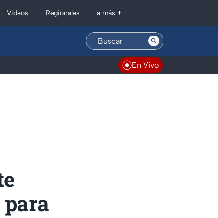
Regionales
Videos
a más +
En Vivo
te
 para