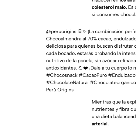
colesterol malo.
Es 
si consumes chocol
@peruorigins
🍫✨ ¡La combinación perfe
Chocoalmendra al 70% cacao, endulzado 
deliciosa para quienes buscan disfrutar
cada bocado, estarás probando la intens
nutritivo de la panela, sin azúcar refinad
antioxidantes. 💪❤️ ¡Dale a tu cuerpo lo 
#Chocosnack
#CacaoPuro
#Endulzado
#ChocolateNatural
#Chocolateorganico
Perú Origins
Mientras que la expl
nutrientes y fibra 
una dieta balancead
arterial.