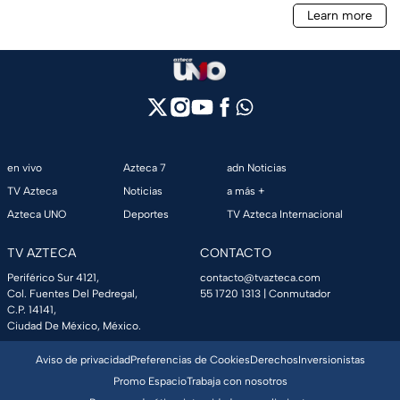
en vivo
Azteca 7
adn Noticias
TV Azteca
Noticias
a más +
Azteca UNO
Deportes
TV Azteca Internacional
TV AZTECA
CONTACTO
Periférico Sur 4121,
contacto@tvazteca.com
Col. Fuentes Del Pedregal,
55 1720 1313
| Conmutador
C.P. 14141,
Ciudad De México, México.
Aviso de privacidad
Preferencias de Cookies
Derechos
Inversionistas
Promo Espacio
Trabaja con nosotros