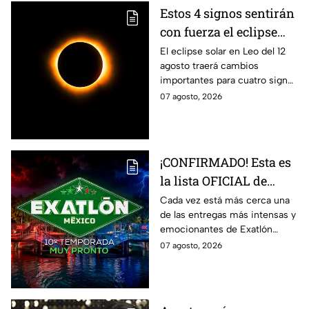
Estos 4 signos sentirán
con fuerza el eclipse
solar del 12 de agosto
El eclipse solar en Leo del 12
agosto traerá cambios
importantes para cuatro signos
del zodiaco, que podrían
07 agosto, 2026
comenzar una nueva etapa en
sus vidas.
¡CONFIRMADO! Esta es
la lista OFICIAL de
todos los atletas que
Cada vez está más cerca una
de las entregas más intensas y
estarán en la décima
emocionantes de Exatlón
temporada de Exatlón
México.
07 agosto, 2026
México