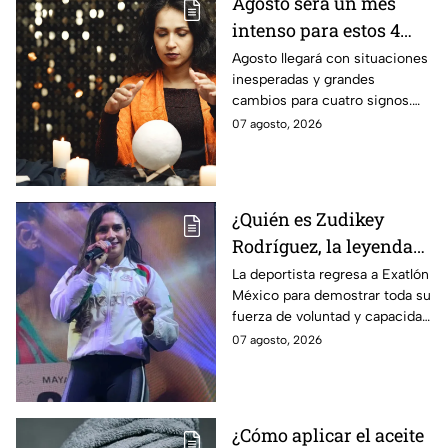
Agosto será un mes
intenso para estos 4
signos del zodiaco
Agosto llegará con situaciones
inesperadas y grandes
cambios para cuatro signos.
Aunque el mes será intenso,
07 agosto, 2026
cada experiencia tendrá una
razón de ser.
¿Quién es Zudikey
Rodríguez, la leyenda
Roja que regresa en la
La deportista regresa a Exatlón
México para demostrar toda su
décima temporada de
fuerza de voluntad y capacidad
Exatlón México?
física y mental.
07 agosto, 2026
¿Cómo aplicar el aceite