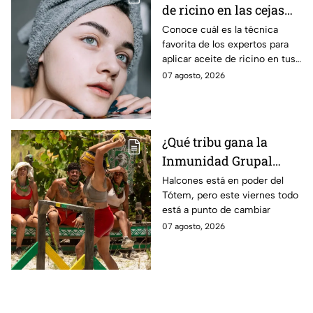
de ricino en las cejas
correctamente sin
Conoce cuál es la técnica
favorita de los expertos para
obstruir los poros de la
aplicar aceite de ricino en tus
piel?
cejas y hacerlas mpás tupidas
07 agosto, 2026
sin dañar tu piel u obstruir los
poros
¿Qué tribu gana la
Inmunidad Grupal
HOY, 07 de agosto, en
Halcones está en poder del
Tótem, pero este viernes todo
Survivor México La
está a punto de cambiar
Reliquia en Llamas?
07 agosto, 2026