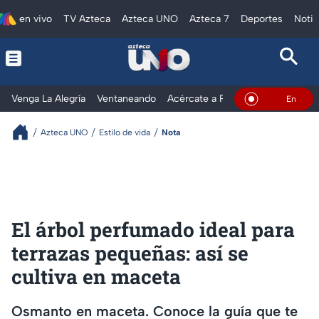
en vivo
TV Azteca
Azteca UNO
Azteca 7
Deportes
Notic
Venga La Alegría
Ventaneando
Acércate a Rocío
Al Extremo
En Vivo
Azteca UNO
Estilo de vida
Nota
El árbol perfumado ideal para
terrazas pequeñas: así se
cultiva en maceta
Osmanto en maceta. Conoce la guía que te