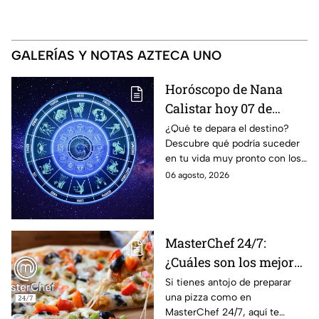
GALERÍAS Y NOTAS AZTECA UNO
Horóscopo de Nana
Calistar hoy 07 de
agosto; estos signos
¿Qué te depara el destino?
Descubre qué podría suceder
podrían dejar de estar
en tu vida muy pronto con los
solteros más pronto de
horóscopos de Nana Calistar;
06 agosto, 2026
lo que imaginan y
tendrás toda la información
recibir propuestas
para afrontar el futuro.
laborales
MasterChef 24/7:
¿Cuáles son los mejores
quesos para preparar
Si tienes antojo de preparar
una pizza como en
pizza en casa?
MasterChef 24/7, aquí te