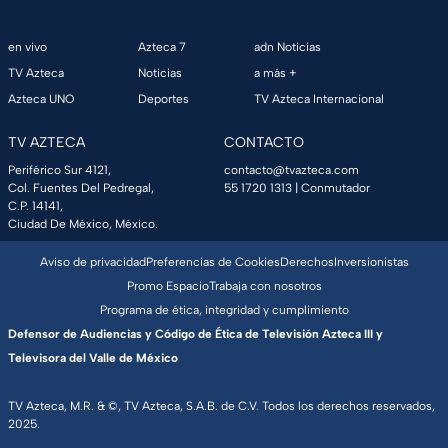
en vivo
Azteca 7
adn Noticias
TV Azteca
Noticias
a más +
Azteca UNO
Deportes
TV Azteca Internacional
TV AZTECA
CONTACTO
Periférico Sur 4121,
contacto@tvazteca.com
Col. Fuentes Del Pedregal,
55 1720 1313
| Conmutador
C.P. 14141,
Ciudad De México, México.
Aviso de privacidad
Preferencias de Cookies
Derechos
Inversionistas
Promo Espacio
Trabaja con nosotros
Programa de ética, integridad y cumplimiento
Defensor de Audiencias y Código de Ética de Televisión Azteca III y
Televisora del Valle de México
TV Azteca, M.R. & ©, TV Azteca, S.A.B. de C.V. Todos los derechos reservados,
2025.