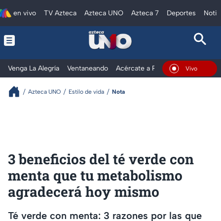
en vivo
TV Azteca
Azteca UNO
Azteca 7
Deportes
Notic
Venga La Alegría
Ventaneando
Acércate a Rocío
Al Extremo
En Vivo
Azteca UNO
Estilo de vida
Nota
3 beneficios del té verde con
menta que tu metabolismo
agradecerá hoy mismo
Té verde con menta: 3 razones por las que