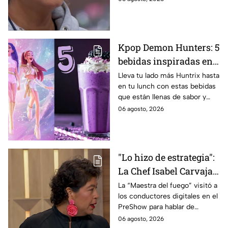
Kpop Demon Hunters: 5
bebidas inspiradas en
las guerreras Huntrix
Lleva tu lado más Huntrix hasta
en tu lunch con estas bebidas
para llevar a la escuela
que están llenas de sabor y
este regreso a clases
frescura.
06 agosto, 2026
2026; son saludables y
deliciosas
"Lo hizo de estrategia":
La Chef Isabel Carvajal
opina sobre la decisión
La “Maestra del fuego” visitó a
los conductores digitales en el
de Ramahá de subir a
PreShow para hablar de
Daniela al balcón de
algunos de los sucesos más
06 agosto, 2026
MasterChef 24/7