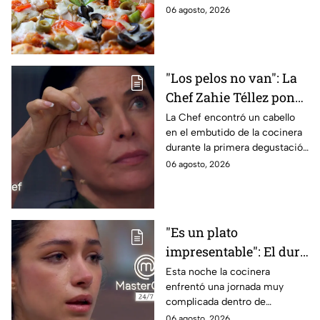
contamos todo lo que debes
06 agosto, 2026
saber antes de poner manos
en la masa.
"Los pelos no van": La
Chef Zahie Téllez pone
en evidencia a Carmen
La Chef encontró un cabello
en el embutido de la cocinera
en la gala de mandiles
durante la primera degustación
negros de MasterChef
de la noche
06 agosto, 2026
24/7
"Es un plato
impresentable": El duro
regaño que hizo llorar a
Esta noche la cocinera
enfrentó una jornada muy
Michelle dentro de
complicada dentro de
MasterChef 24/7
MasterChef 24/7.
06 agosto, 2026