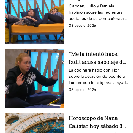
lamentan el
Carmen, Julio y Daniela
hablaron sobre las recientes
comportamiento de
acciones de su compañera al
Michelle en MasterChef
interior del Mundo MasterChef
08 agosto, 2026
24/7
"Me la intentó hacer":
Ixdit acusa sabotaje de
Ramahá en la pasada
La cocinera habló con Flor
sobre la decisión de pedirle a
gala de salvación de
Lancer que le asignara la ayuda
MasterChef 24/7
de Ramahá y no la de Daniela
08 agosto, 2026
Horóscopo de Nana
Calistar hoy sábado 8