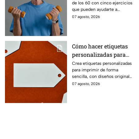
de los 60 con cinco ejercicios
60
que pueden ayudarte a
recuperar fuerza, movilidad y
07 agosto, 2026
seguridad en los movimientos
cotidianos.
Cómo hacer etiquetas
personalizadas para
imprimir
Crea etiquetas personalizadas
para imprimir de forma
sencilla, con diseños originales
y detalles adaptados a tus
07 agosto, 2026
gustos, eventos o proyectos.