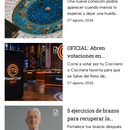
de agosto del 2026 para
Una nueva conexión podría
aparecer cuando menos lo
cada signo; una
esperas y dejar una huella
conexión inesperada
importante.
07 agosto, 2026
podría transformar tus
próximos días
OFICIAL: Abren
votaciones en
MasterChef 24/7 para
Corre a votar por tu Cocinero
o Cocinera favorita para que
que salves a un
se Salve del Reto de
Cocinero del Reto de
Eliminación de MasterChef
07 agosto, 2026
Eliminación de este
24/7 de este próximo
domingo
domingo.
5 ejercicios de brazos
para recuperar la
fuerza después de los
Fortalece tus brazos después