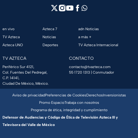
en vivo
Azteca 7
adn Noticias
TV Azteca
Noticias
a más +
Azteca UNO
Deportes
TV Azteca Internacional
TV AZTECA
CONTACTO
Periférico Sur 4121,
contacto@tvazteca.com
Col. Fuentes Del Pedregal,
55 1720 1313
| Conmutador
C.P. 14141,
Ciudad De México, México.
Aviso de privacidad
Preferencias de Cookies
Derechos
Inversionistas
Promo Espacio
Trabaja con nosotros
Programa de ética, integridad y cumplimiento
Defensor de Audiencias y Código de Ética de Televisión Azteca III y
Televisora del Valle de México