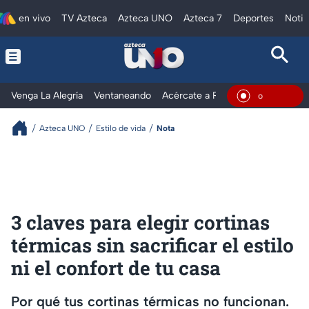
en vivo
TV Azteca
Azteca UNO
Azteca 7
Deportes
Notic
Venga La Alegría
Ventaneando
Acércate a Rocío
Al Extremo
En Viv
Azteca UNO
Estilo de vida
Nota
3 claves para elegir cortinas
térmicas sin sacrificar el estilo
ni el confort de tu casa
Por qué tus cortinas térmicas no funcionan.