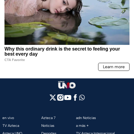
en vivo
Azteca 7
adn Noticias
TV Azteca
Noticias
a más +
Azteca UNO
Deportes
TV Azteca Internacional