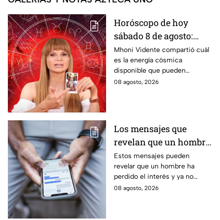
Horóscopo de hoy
sábado 8 de agosto:
estas son las
Mhoni Vidente compartió cuál
es la energía cósmica
predicciones de Mhoni
disponible que pueden
Vidente
aprovechar las personas de los
08 agosto, 2026
distintos signos del zodiaco.
Estas son sus predicciones del
sábado 8 de agosto en temas
de salud, dinero y amor.
Los mensajes que
revelan que un hombre
ya no tiene interés en ti
Estos mensajes pueden
revelar que un hombre ha
perdido el interés y ya no
busca mantener la misma
08 agosto, 2026
conexión, atención o cercanía
que tenía contigo.