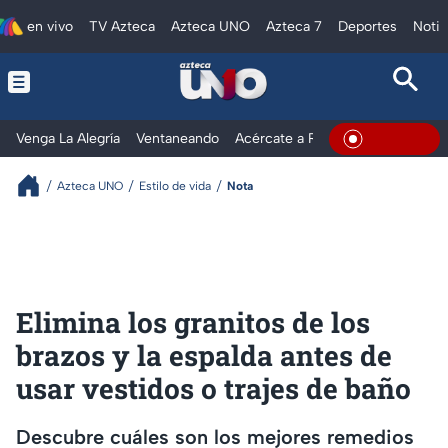
en vivo
TV Azteca
Azteca UNO
Azteca 7
Deportes
Notic
Venga La Alegría
Ventaneando
Acércate a Rocío
Al Extremo
En Vivo
Azteca UNO
Estilo de vida
Nota
Elimina los granitos de los
brazos y la espalda antes de
usar vestidos o trajes de baño
Descubre cuáles son los mejores remedios