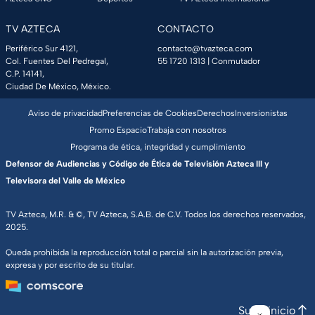
TV AZTECA
CONTACTO
Periférico Sur 4121,
contacto@tvazteca.com
Col. Fuentes Del Pedregal,
55 1720 1313
| Conmutador
C.P. 14141,
Ciudad De México, México.
Aviso de privacidad
Preferencias de Cookies
Derechos
Inversionistas
Promo Espacio
Trabaja con nosotros
Programa de ética, integridad y cumplimiento
Defensor de Audiencias y Código de Ética de Televisión Azteca III y
Televisora del Valle de México
TV Azteca, M.R. & ©, TV Azteca, S.A.B. de C.V. Todos los derechos reservados,
2025.
Queda prohibida la reproducción total o parcial sin la autorización previa,
expresa y por escrito de su titular.
Subir inicio