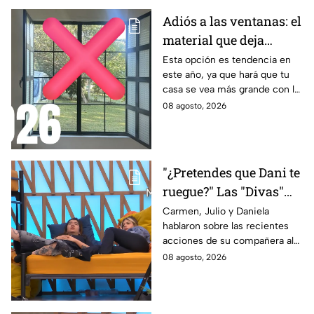
Adiós a las ventanas: el
material que deja
entrar la luz y evita
Esta opción es tendencia en
este año, ya que hará que tu
miradas indiscretas en
casa se vea más grande con la
casa
entrada de los rayos del sol
08 agosto, 2026
"¿Pretendes que Dani te
ruegue?" Las "Divas"
lamentan el
Carmen, Julio y Daniela
hablaron sobre las recientes
comportamiento de
acciones de su compañera al
Michelle en MasterChef
interior del Mundo MasterChef
08 agosto, 2026
24/7