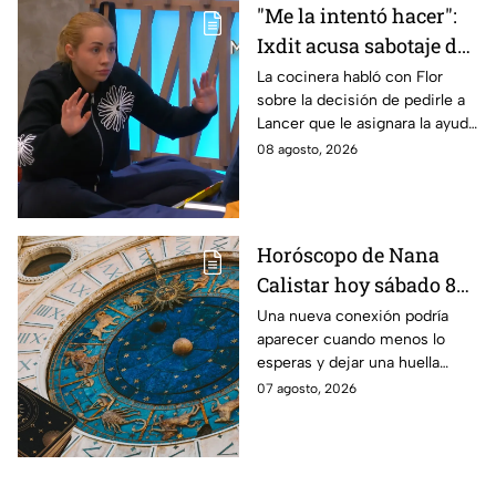
"Me la intentó hacer":
Ixdit acusa sabotaje de
Ramahá en la pasada
La cocinera habló con Flor
sobre la decisión de pedirle a
gala de salvación de
Lancer que le asignara la ayuda
MasterChef 24/7
de Ramahá y no la de Daniela
08 agosto, 2026
Horóscopo de Nana
Calistar hoy sábado 8
de agosto del 2026 para
Una nueva conexión podría
aparecer cuando menos lo
cada signo; una
esperas y dejar una huella
conexión inesperada
importante.
07 agosto, 2026
podría transformar tus
próximos días