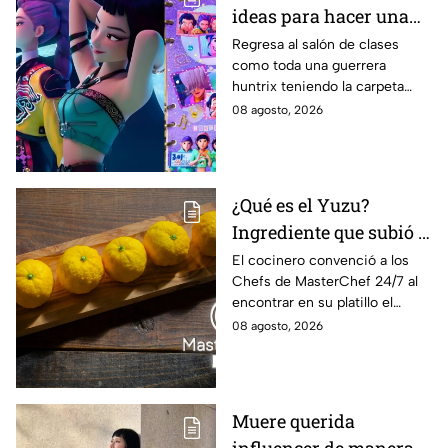
ideas para hacer una
carpeta escolar este
Regresa al salón de clases
como toda una guerrera
regreso a clases 2026,
huntrix teniendo la carpeta
inspiradas en Rumi,
más original para anotar todos
08 agosto, 2026
Zoey y Mira
tus apuntes.
¿Qué es el Yuzu?
Ingrediente que subió a
Lancer al balcón de
El cocinero convenció a los
Chefs de MasterChef 24/7 al
MasterChef 24/7 este
encontrar en su platillo el
"Viernes de salvación"
balance perfecto.
08 agosto, 2026
Muere querida