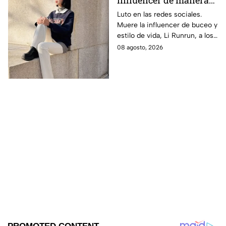
influencer de manera
repentina; su madre
Luto en las redes sociales.
Muere la influencer de buceo y
compartió la noticia
estilo de vida, Li Runrun, a los
con desgarrador
36 años, de manera
08 agosto, 2026
mensaje
inesperada. Su madre confirmó
la noticia con triste mensaje.