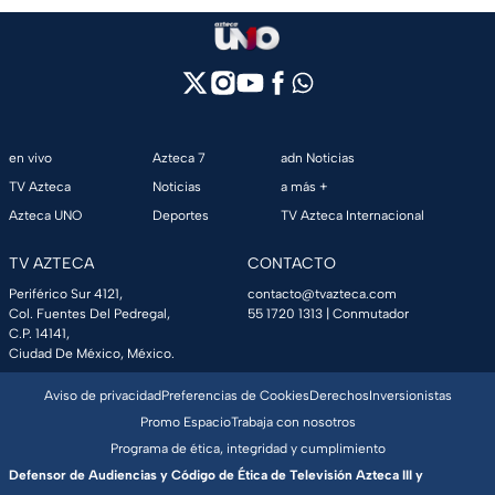
en vivo
Azteca 7
adn Noticias
TV Azteca
Noticias
a más +
Azteca UNO
Deportes
TV Azteca Internacional
TV AZTECA
CONTACTO
Periférico Sur 4121,
contacto@tvazteca.com
Col. Fuentes Del Pedregal,
55 1720 1313
| Conmutador
C.P. 14141,
Ciudad De México, México.
Aviso de privacidad
Preferencias de Cookies
Derechos
Inversionistas
Promo Espacio
Trabaja con nosotros
Programa de ética, integridad y cumplimiento
Defensor de Audiencias y Código de Ética de Televisión Azteca III y