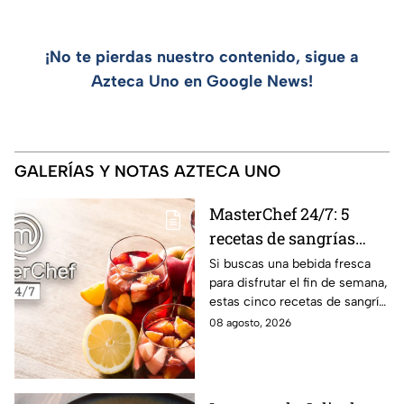
¡No te pierdas nuestro contenido, sigue a
Azteca Uno en Google News!
GALERÍAS Y NOTAS AZTECA UNO
MasterChef 24/7: 5
recetas de sangrías
refrescantes y
Si buscas una bebida fresca
para disfrutar el fin de semana,
deliciosas para el fin de
estas cinco recetas de sangría
semana
son una opción sencilla, frutal
08 agosto, 2026
y deliciosa al estilo de
MasterChef 24/7.