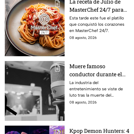
La receta de Julio de
MasterChef 24/7 para
preparar un espagueti
Esta tarde este fue el platillo
que conquistó los corazones
cremoso
en MasterChef 24/7.
08 agosto, 2026
Muere famoso
conductor durante el
estreno de su programa
La industria del
entretenimiento se viste de
en vivo; así fueron sus
luto tras la muerte del
últimos momentos al
conductor Pablo Balario, quien
08 agosto, 2026
aire
murió durante el estreno de su
programa, en plena
transmisión en vivo.
Kpop Demon Hunters: 4