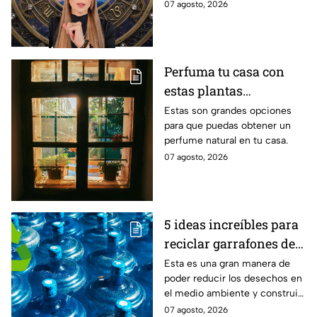
Mira de qué se trata y cómo
07 agosto, 2026
horóscopos de Mhoni
puedes hacer para
Vidente
aprovecharlo
Perfuma tu casa con
estas plantas
aromáticas con flor
Estas son grandes opciones
para que puedas obtener un
para colocar en la
perfume natural en tu casa.
ventana
07 agosto, 2026
5 ideas increíbles para
reciclar garrafones de
agua que no utilizas
Esta es una gran manera de
poder reducir los desechos en
el medio ambiente y construir
grandes objetos.
07 agosto, 2026