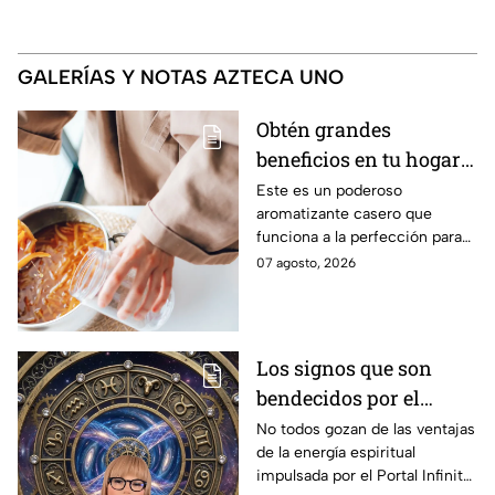
GALERÍAS Y NOTAS AZTECA UNO
Obtén grandes
beneficios en tu hogar
con esta mezcla de
Este es un poderoso
aromatizante casero que
aceite de oliva, ramas
funciona a la perfección para
de canela y cáscaras de
tus espacios.
07 agosto, 2026
naranja
Los signos que son
bendecidos por el
universo con suerte
No todos gozan de las ventajas
de la energía espiritual
espiritual a partir de
impulsada por el Portal Infinito.
hoy 7 de agosto: los