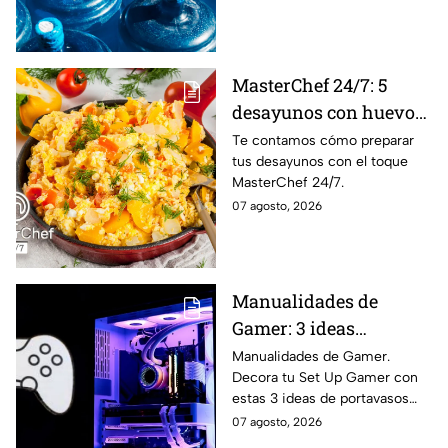
MasterChef 24/7: 5
desayunos con huevo
al estilo de la cocina
Te contamos cómo preparar
tus desayunos con el toque
más famosa de México
MasterChef 24/7.
07 agosto, 2026
Manualidades de
Gamer: 3 ideas
creativas para
Manualidades de Gamer.
Decora tu Set Up Gamer con
personalizar tu
estas 3 ideas de portavasos
escritorio con
creativos paso a paso.
07 agosto, 2026
portavasos inspirados