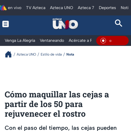
en vivo
TV Azteca
Azteca UNO
Azteca 7
Deportes
Notic
Venga La Alegría
Ventaneando
Acércate a Rocío
Al Extremo
En Viv
Azteca UNO
Estilo de vida
Nota
Cómo maquillar las cejas a
partir de los 50 para
rejuvenecer el rostro
Con el paso del tiempo, las cejas pueden