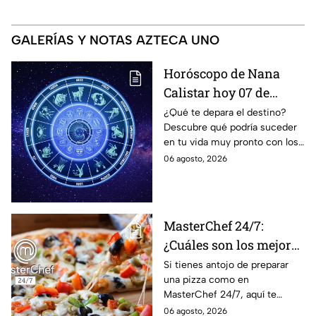
GALERÍAS Y NOTAS AZTECA UNO
Horóscopo de Nana
Calistar hoy 07 de
agosto; estos signos
¿Qué te depara el destino?
Descubre qué podría suceder
podrían dejar de estar
en tu vida muy pronto con los
solteros más pronto de
horóscopos de Nana Calistar;
06 agosto, 2026
lo que imaginan y
tendrás toda la información
recibir propuestas
para afrontar el futuro.
laborales
MasterChef 24/7:
¿Cuáles son los mejores
quesos para preparar
Si tienes antojo de preparar
una pizza como en
pizza en casa?
MasterChef 24/7, aquí te
contamos todo lo que debes
06 agosto, 2026