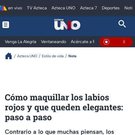
en vivo
TV Azteca
Azteca UNO
Azteca 7
Deportes
Notic
Venga La Alegría
Ventaneando
Acércate a Rocío
Al Extremo
En Vivo
Azteca UNO
Estilo de vida
Nota
Cómo maquillar los labios
rojos y que queden elegantes:
paso a paso
Contrario a lo que muchas piensan, los