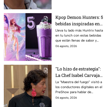
Kpop Demon Hunters: 5
bebidas inspiradas en
las guerreras Huntrix
Lleva tu lado más Huntrix hasta
en tu lunch con estas bebidas
para llevar a la escuela
que están llenas de sabor y
este regreso a clases
frescura.
06 agosto, 2026
2026; son saludables y
deliciosas
"Lo hizo de estrategia":
La Chef Isabel Carvajal
opina sobre la decisión
La “Maestra del fuego” visitó a
los conductores digitales en el
de Ramahá de subir a
PreShow para hablar de
Daniela al balcón de
algunos de los sucesos más
06 agosto, 2026
MasterChef 24/7
polémicos de la competencia