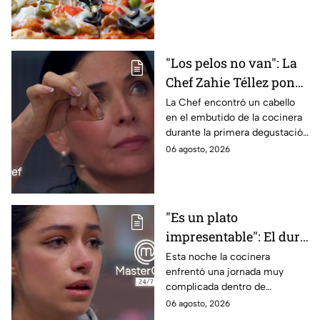
saber antes de poner manos
en la masa.
"Los pelos no van": La
Chef Zahie Téllez pone
en evidencia a Carmen
La Chef encontró un cabello
en el embutido de la cocinera
en la gala de mandiles
durante la primera degustación
negros de MasterChef
de la noche
06 agosto, 2026
24/7
"Es un plato
impresentable": El duro
regaño que hizo llorar a
Esta noche la cocinera
enfrentó una jornada muy
Michelle dentro de
complicada dentro de
MasterChef 24/7
MasterChef 24/7.
06 agosto, 2026