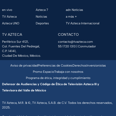
en vivo
Azteca 7
adn Noticias
TV Azteca
Noticias
a más +
Azteca UNO
Deportes
TV Azteca Internacional
TV AZTECA
CONTACTO
Periférico Sur 4121,
contacto@tvazteca.com
Col. Fuentes Del Pedregal,
55 1720 1313
| Conmutador
C.P. 14141,
Ciudad De México, México.
Aviso de privacidad
Preferencias de Cookies
Derechos
Inversionistas
Promo Espacio
Trabaja con nosotros
Programa de ética, integridad y cumplimiento
Defensor de Audiencias y Código de Ética de Televisión Azteca III y
Televisora del Valle de México
TV Azteca, M.R. & ©, TV Azteca, S.A.B. de C.V. Todos los derechos reservados,
2025.