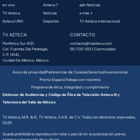
en vivo
Azteca 7
adn Noticias
TV Azteca
Noticias
a más +
Azteca UNO
Deportes
TV Azteca Internacional
TV AZTECA
CONTACTO
Periférico Sur 4121,
contacto@tvazteca.com
Col. Fuentes Del Pedregal,
55 1720 1313
| Conmutador
C.P. 14141,
Ciudad De México, México.
Aviso de privacidad
Preferencias de Cookies
Derechos
Inversionistas
Promo Espacio
Trabaja con nosotros
Programa de ética, integridad y cumplimiento
Defensor de Audiencias y Código de Ética de Televisión Azteca III y
Televisora del Valle de México
TV Azteca, M.R. & ©, TV Azteca, S.A.B. de C.V. Todos los derechos reservados,
2025.
Queda prohibida la reproducción total o parcial sin la autorización previa,
expresa y por escrito de su titular.