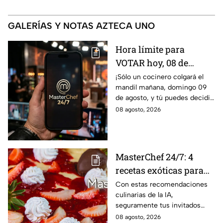
GALERÍAS Y NOTAS AZTECA UNO
Hora límite para
VOTAR hoy, 08 de
agosto, y salvar a tu
¡Sólo un cocinero colgará el
mandil mañana, domingo 09
cocinero favorito de
de agosto, y tú puedes decidir
MasterChef 24/7
quién continúa en la
08 agosto, 2026
competencia!
MasterChef 24/7: 4
recetas exóticas para
pizzas dulces que le
Con estas recomendaciones
culinarias de la IA,
darán un toque
seguramente tus invitados
sofisticado a tu mesa
quedarán encantados a la hora
08 agosto, 2026