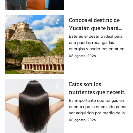
Segunda Temporada.
Conoce el destino de
Yucatán que te hará
desconectarte de la
Este es el destino ideal para
que puedas recargar las
rutina
energías y poder conectar con
naturaleza.
08 agosto, 2026
Estos son los
nutrientes que necesita
tu cabello a partir de
Es importante que tengas en
cuenta que lo necesario puede
los 40 años
ser adquirido por medio de la
alimentación.
08 agosto, 2026