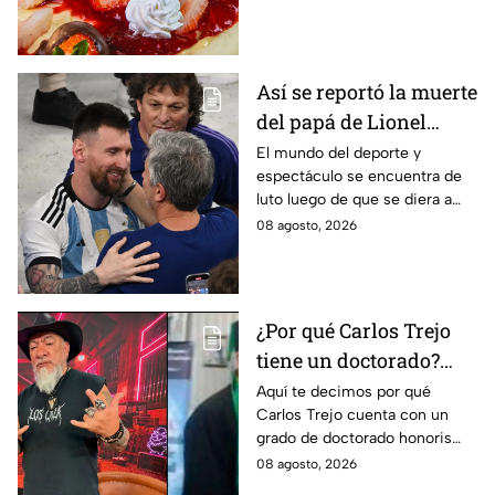
del postre
Así se reportó la muerte
del papá de Lionel
Messi en vivo; estos
El mundo del deporte y
espectáculo se encuentra de
son los detalles en
luto luego de que se diera a
Venga La Alegría
conocer el fallecimiento del
08 agosto, 2026
padre de Leo Messi.
¿Por qué Carlos Trejo
tiene un doctorado?
Este es el
Aquí te decimos por qué
Carlos Trejo cuenta con un
reconocimiento que el
grado de doctorado honoris
cazafantasmas recibió
causa. El cazafantasmas será
08 agosto, 2026
Granjero de La Granja VIP