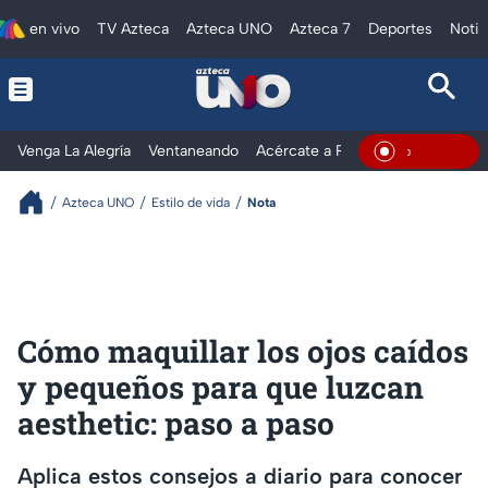
en vivo
TV Azteca
Azteca UNO
Azteca 7
Deportes
Notic
Venga La Alegría
Ventaneando
Acércate a Rocío
Al Extremo
En Vivo
Azteca UNO
Estilo de vida
Nota
Cómo maquillar los ojos caídos
y pequeños para que luzcan
aesthetic: paso a paso
Aplica estos consejos a diario para conocer