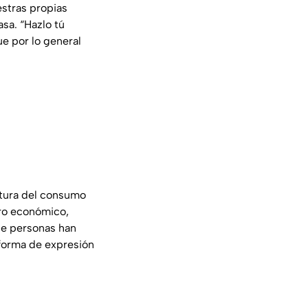
estras propias
sa. “Hazlo tú
ue por lo general
ltura del consumo
rro económico,
de personas han
 forma de expresión