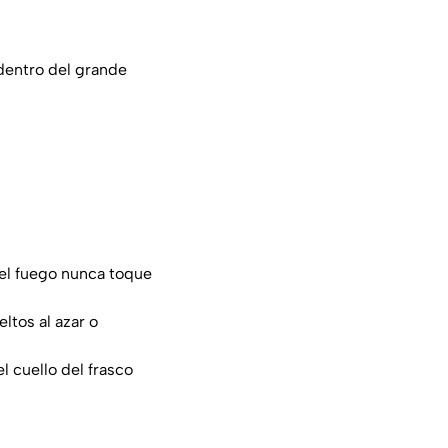
dentro del grande
 el fuego nunca toque
ltos al azar o
l cuello del frasco