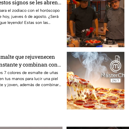
 estos signos se les abren
l dinero
ara el zodiaco con el horóscopo
e hoy, jueves 6 de agosto. ¿Será
gue leyendo! Estas son las
esmalte que rejuvenecen
instante y combinan con
s 7 colores de esmalte de uñas
en tus manos para lucir una piel
te y joven, además de combinar