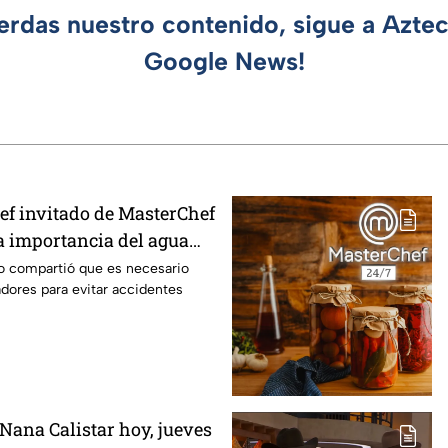
ierdas nuestro contenido, sigue a Azte
Google News!
hef invitado de MasterChef
la importancia del agua
ración de cualquier asado
ero compartió que es necesario
dores para evitar accidentes
Nana Calistar hoy, jueves