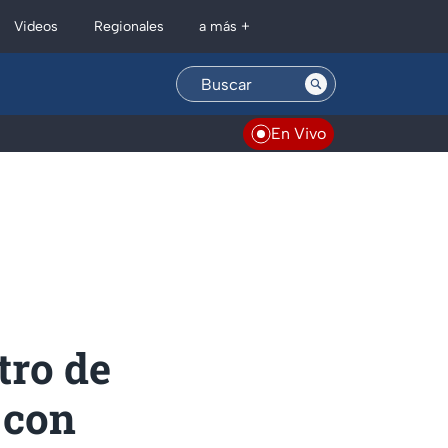
Regionales
Videos
a más +
En Vivo
tro de
 con