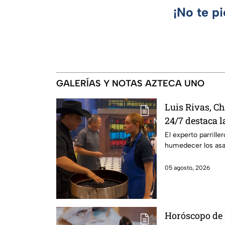
¡No te p
GALERÍAS Y NOTAS AZTECA UNO
Luis Rivas, C
24/7 destaca 
para la prepa
El experto parrill
humedecer los asa
05 agosto, 2026
Horóscopo de 