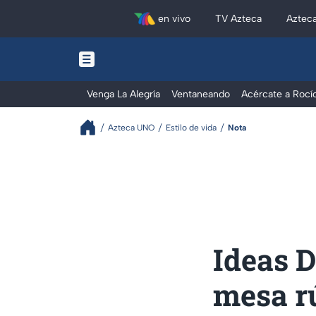
en vivo
TV Azteca
Aztec
Venga La Alegría
Ventaneando
Acércate a Rocí
Azteca UNO
Estilo de vida
Nota
Ideas D
mesa r