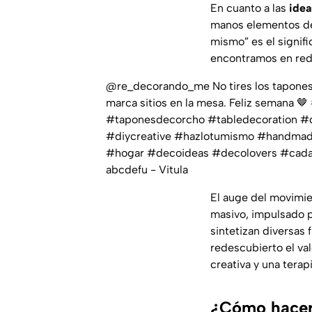
En cuanto a las
idea
manos elementos dec
mismo” es el signif
encontramos en rede
@re_decorando_me
No tires los tapone
marca sitios en la mesa. Feliz semana 🤎
#taponesdecorcho
#tabledecoration
#d
#diycreative
#hazlotumismo
#handma
#hogar
#decoideas
#decolovers
#cada
abcdefu - Vitula
El auge del movimi
masivo, impulsado p
sintetizan diversas
redescubierto el va
creativa y una terap
¿Cómo hacer