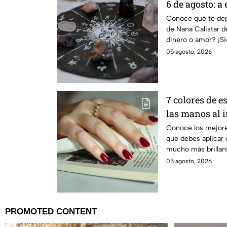
6 de agosto: a
las puertas de
Conoce qué te dep
de Nana Calistar d
dinero o amor? ¡Si
predicciones.
05 agosto, 2026
7 colores de 
las manos al 
todo
Conoce los mejore
que debes aplicar 
mucho más brillan
con todo
05 agosto, 2026