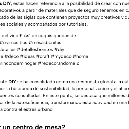
s DIY
, estas hacen referencia a la posibilidad de crear con nu
orativos a partir de materiales que de seguro tenemos en ca
icado de las siglas que contienen proyectos muy creativos y q
s sociales y acompañados por tutoriales.
s del vino🍷 Así de cuquis quedan de
#marcasitios
#mesasbonitas
etalles
#detallesbonitos
#diy
de
#deco
#ideas
#craft
#mydeco
#home
rincondemihogar
#redecorandome
♬
ento
DIY
se ha consolidado como una respuesta global a la cu
or la búsqueda de sostenibilidad, la personalización y el aho
 fuentes consultadas. En este punto, se destaca que millones 
lor de la autosuficiencia, transformando esta actividad en una
ia contra el estrés urbano.
 un centro de mesa?