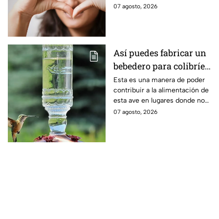
invita a reflexionar al tomar
07 agosto, 2026
decisiones.
Así puedes fabricar un
bebedero para colibríes
con una botella de
Esta es una manera de poder
contribuir a la alimentación de
plástico
esta ave en lugares donde no
hay flores naturales.
07 agosto, 2026