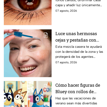
tonos cálidos, difuminar cada
atractiva: paso a paso
capa y añadir luz únicamente
en puntos estratégicos.
07 agosto, 2026
Aprende de estos consejos
para ahorrar tiempo y dinero
Luce unas hermosas
cejas y pestañas con
este increíble sérum
Esta mezcla casera te ayudará
con la densidad de la zona y las
casero
protegerá de los agentes
externos.
07 agosto, 2026
Cómo hacer figuras de
Bluey con rollos de
papel de baño:
Haz que las vacaciones de
verano sean más divertidas
manualidad fácil y