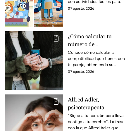
con actividades fáciles para
divertida para jugar
realizar en casa. Así puedes
07 agosto, 2026
con los niños
crear figuras de Bluey con
rollos de papel: checa el paso a
paso.
¿Cómo calcular tu
número de
compatibilidad de
Conoce cómo calcular la
compatibilidad que tienes con
pareja usando ambas
tu pareja, obteniendo su
fechas de nacimiento?
número mágico de almas
07 agosto, 2026
gemelas, de acuerdo con su
fecha de nacimiento
Alfred Adler,
psicoterapeuta
austríaco: “Sigue a tu
“Sigue a tu corazón pero lleva
contigo a tu cerebro”. La frase
corazón pero lleva
con la que Alfred Adler que
contigo a tu cerebro”