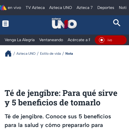
en vivo
TV Azteca
Azteca UNO
Azteca 7
Deportes
Notic
Venga La Alegría
Ventaneando
Acércate a Rocío
Al Extremo
En Vi
Azteca UNO
Estilo de vida
Nota
Té de jengibre: Para qué sirve
y 5 beneficios de tomarlo
Té de jengibre. Conoce sus 5 beneficios
para la salud y cómo prepararlo para