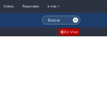
Regionales
Videos
a más +
En Vivo