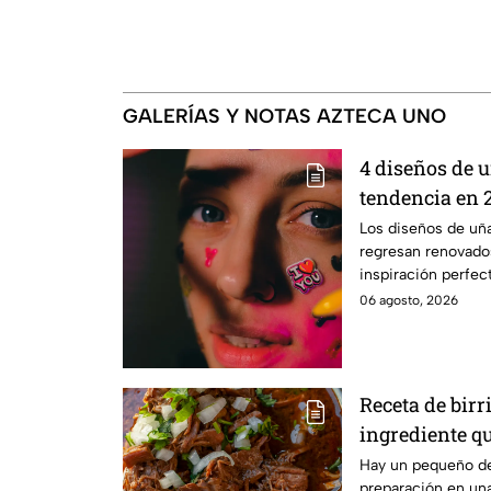
GALERÍAS Y NOTAS AZTECA UNO
4 diseños de u
tendencia en 
Los diseños de uña
regresan renovados
inspiración perfec
06 agosto, 2026
Receta de birri
ingrediente qu
NO te puede fa
Hay un pequeño de
preparación en una 