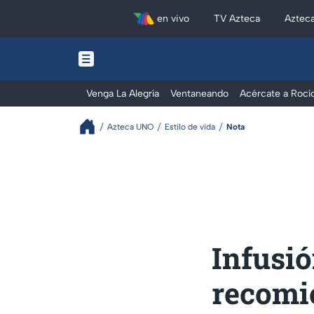
en vivo
TV Azteca
Aztec
Venga La Alegría
Ventaneando
Acércate a Rocí
Azteca UNO
Estilo de vida
Nota
Infusió
recomi