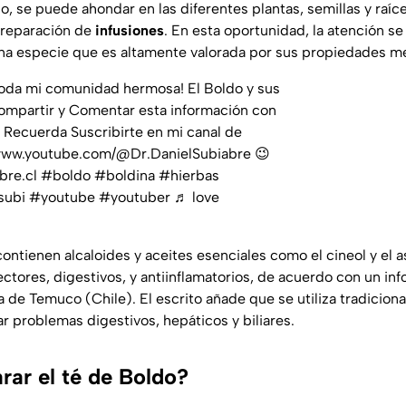
o, se puede ahondar en las diferentes plantas, semillas y raíc
preparación de
infusiones
. En esta oportunidad, la atención se 
a especie que es altamente valorada por sus propiedades me
oda mi comunidad hermosa! El Boldo y sus
Compartir y Comentar esta información con
! Recuerda Suscribirte en mi canal de
://www.youtube.com/@Dr.DanielSubiabre 😉
abre.cl
#boldo
#boldina
#hierbas
subi
#youtube
#youtuber
♬ love
ontienen alcaloides y aceites esenciales como el cineol y el a
ctores, digestivos, y antiinflamatorios, de acuerdo con un inf
a de Temuco (Chile). El escrito añade que se utiliza tradicion
iar problemas digestivos, hepáticos y biliares.
ar el té de Boldo?