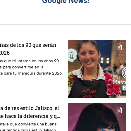
Google News!
ñas de los 90 que serán
2026
s que triunfaron en los años 90
 para convertirse en la
ta para tu manicura durante 2026.
a de res estilo Jalisco: el
e hace la diferencia y que
ltar
talle que convierte una buena
auténtica birria estilo Jalisco,