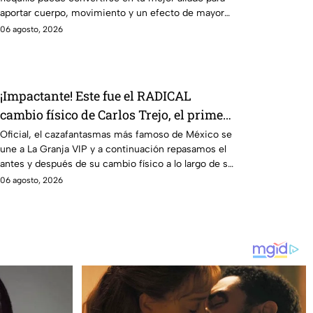
aportar cuerpo, movimiento y un efecto de mayor
densidad.
06 agosto, 2026
¡Impactante! Este fue el RADICAL
cambio físico de Carlos Trejo, el primer
granjero de La Granja VIP Segunda
Oficial, el cazafantasmas más famoso de México se
une a La Granja VIP y a continuación repasamos el
Temporada, a través de los años
antes y después de su cambio físico a lo largo de su
carrera.
06 agosto, 2026