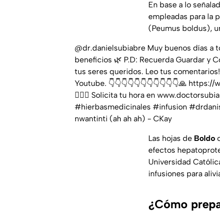
En base a lo señalad
empleadas para la 
(Peumus boldus), un
@dr.danielsubiabre
Muy buenos días a t
beneficios 🌿 P.D: Recuerda Guardar y 
tus seres queridos. Leo tus comentarios
Youtube. 👇👇👇👇👇👇👇👇👇👇👇🙏 https
👨🏻‍⚕️ Solicita tu hora en www.doctorsubi
#hierbasmedicinales
#infusion
#drdani
nwantinti (ah ah ah) - CKay
Las hojas de
Boldo
c
efectos hepatoprote
Universidad Católic
infusiones para aliv
¿Cómo prepar