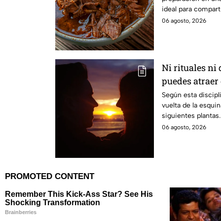
ideal para comparti
de caldo, tacos de 
06 agosto, 2026
quesabirria.
Ni rituales ni 
puedes atraer
Shui
Según esta discipli
vuelta de la esquin
siguientes plantas.
06 agosto, 2026